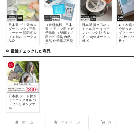
日本製 ゴミ袋ホル
（送料無料）日本
日本製 排水口ネッ
● ＜木箱＞
ダー シンク / 三角
製 エアコン用 カビ
トホルダー キッチ
今治タオル
コーナー 開閉式 レ
予防剤 ＜BB菌＞ /
ン / シンク 防汚 レ
ギフトセッ
イエ leye オークス
防カビ 消臭 自然
イエ leye オークス
ス1枚+フェ
AUX
天然 化学薬品不使
AUX
枚＞
用
最近チェックした商品
日本製 フード付き
ミニバスタオル ワ
ッフルリネンタオ
ル
ホーム
マイページ
カート