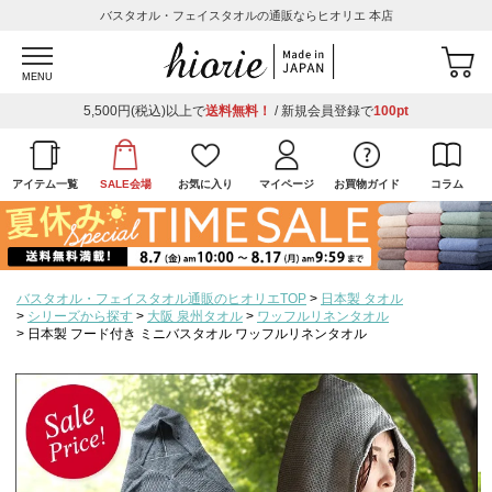
バスタオル・フェイスタオルの通販ならヒオリエ 本店
MENU
5,500円(税込)以上で
送料無料！
/ 新規会員登録で
100pt
アイテム一覧
SALE会場
お気に入り
マイページ
お買物ガイド
コラム
バスタオル・フェイスタオル通販のヒオリエTOP
日本製 タオル
シリーズから探す
大阪 泉州タオル
ワッフルリネンタオル
日本製 フード付き ミニバスタオル ワッフルリネンタオル