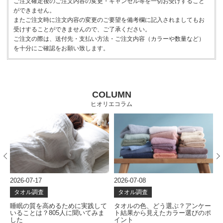
ご注文確定後のご注文内容の変更・キャンセル等を一切お受けすること
ができません。
またご注文時に注文内容の変更のご要望を備考欄に記入されましてもお
受けすることができませんので、ご了承ください。
ご注文の際は、送付先・支払い方法・ご注文内容（カラーや数量など）
を十分にご確認をお願い致します。
COLUMN
ヒオリエコラム
2026-07-17
2026-07-08
2
タオル調査
タオル調査
な
睡眠の質を高めるために実践して
タオルの色、どう選ぶ？アンケー
いることは？805人に聞いてみま
ト結果から見えたカラー選びのポ
した
イント