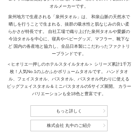
オルメーカーです。
泉州地方で生産される「泉州タオル」は、
和泉山脈の天然水で
晒しを行うことで生まれる、抜群の吸水性と肌なじみの良い柔
らかさが特長です。
自社工場で織り上げた泉州タオルや愛媛の
今治タオルを中心に、寝具やベビーグッズ、マフラー、靴下な
ど
国内の各産地と協力し、全品日本製にこだわったファクトリ
ーブランドです。
＜ヒオリエ一押しのホテルスタイルタオル＞
シリーズ累計1千万
枚！人気No.1のふかふかボリュームタオルです。
ハンドタオ
ル、フェイスタオル、バスタオル、バスタオル代わりに使える
ビッグフェイスタオル＆ミニバスタオルの5サイズ展開。
カラー
バリエーションも全18色と豊富です。
もっと詳しく
株式会社 丸中のご紹介