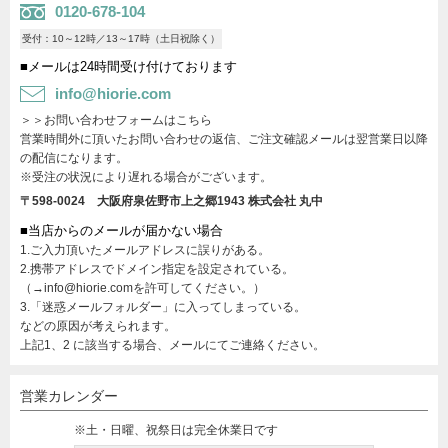
0120-678-104
受付：10～12時／13～17時（土日祝除く）
■メールは24時間受け付けております
info@hiorie.com
＞＞お問い合わせフォームはこちら
営業時間外に頂いたお問い合わせの返信、ご注文確認メールは翌営業日以降
の配信になります。
※受注の状況により遅れる場合がございます。
〒598-0024 大阪府泉佐野市上之郷1943
株式会社 丸中
■当店からのメールが届かない場合
1.ご入力頂いたメールアドレスに誤りがある。
2.携帯アドレスでドメイン指定を設定されている。
（→info@hiorie.comを許可してください。）
3.「迷惑メールフォルダー」に入ってしまっている。
などの原因が考えられます。
上記1、2 に該当する場合、メールにてご連絡ください。
営業カレンダー
※土・日曜、祝祭日は完全休業日です