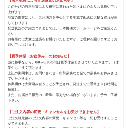
【熊本地震による配送遅延のお知らせ】
このたびの熊本地震により被害に遭われた皆さまに心よりお見舞い申し
上げます。
地震の影響により、九州地方を中心とする地域で配送に大幅な遅れが生
じております。
配送状況の詳細につきましては、日本郵便のホームページをご確認くだ
さい。
お客様には大変ご迷惑をお掛けいたしますが、ご理解を賜りますようお
願い申し上げます。
【夏季休業（お盆休み）のお知らせ】
誠に勝手ながら、8/8～8/16の間は夏季休業とさせていただきます。（休
業中もご注文頂けます）
上記の期間中は、お問い合わせ・出荷業務など全ての業務をお休みさせ
ていただきます。
休業明けは大変混み合うことが予想され、発送までに通常よりお時間を
頂戴し、
また、お届け日指定のご希望に添えない場合がございます。予めご了承
下さい。
【ご注文内容の変更・キャンセルをお受けできません】
ご注文確定後のご注文内容の変更・キャンセル等を一切お受けすること
ができません。