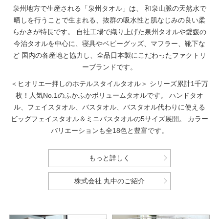
泉州地方で生産される「泉州タオル」は、
和泉山脈の天然水で
晒しを行うことで生まれる、抜群の吸水性と肌なじみの良い柔
らかさが特長です。
自社工場で織り上げた泉州タオルや愛媛の
今治タオルを中心に、寝具やベビーグッズ、マフラー、靴下な
ど
国内の各産地と協力し、全品日本製にこだわったファクトリ
ーブランドです。
＜ヒオリエ一押しのホテルスタイルタオル＞
シリーズ累計1千万
枚！人気No.1のふかふかボリュームタオルです。
ハンドタオ
ル、フェイスタオル、バスタオル、バスタオル代わりに使える
ビッグフェイスタオル＆ミニバスタオルの5サイズ展開。
カラー
バリエーションも全18色と豊富です。
もっと詳しく
株式会社 丸中のご紹介