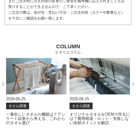
またご注文時に注文内容の変更のご要望を備考欄に記入されましてもお
受けすることができませんので、ご了承ください。
ご注文の際は、送付先・支払い方法・ご注文内容（カラーや数量など）
を十分にご確認をお願い致します。
COLUMN
ヒオリエコラム
2026-06-25
2026-06-15
2
タオル調査
タオル調査
ー
一番欲しいタオルの機能は？アン
オリジナルタオルをOEMで作るに
ポ
ケート結果から考える、これから
は？費用相場・ロット・失敗しな
のタオル選び
い依頼ポイントを解説