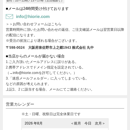
受付：10～12時／13～17時（土日祝除く）
■メールは24時間受け付けております
info@hiorie.com
＞＞お問い合わせフォームはこちら
営業時間外に頂いたお問い合わせの返信、ご注文確認メールは翌営業日以降
の配信になります。
※受注の状況により遅れる場合がございます。
〒598-0024 大阪府泉佐野市上之郷1943
株式会社 丸中
■当店からのメールが届かない場合
1.ご入力頂いたメールアドレスに誤りがある。
2.携帯アドレスでドメイン指定を設定されている。
（→info@hiorie.comを許可してください。）
3.「迷惑メールフォルダー」に入ってしまっている。
などの原因が考えられます。
上記1、2 に該当する場合、メールにてご連絡ください。
営業カレンダー
※土・日曜、祝祭日は完全休業日です
2026 年8月
＜前月
今日
次月＞