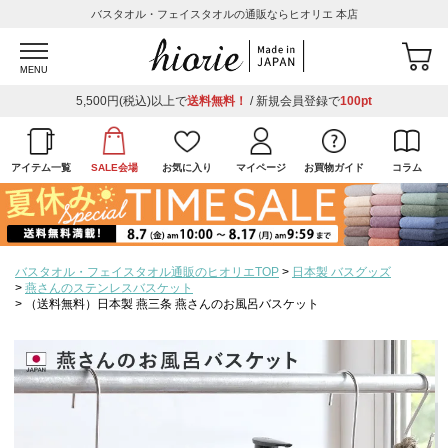
バスタオル・フェイスタオルの通販ならヒオリエ 本店
MENU
5,500円(税込)以上で
送料無料！
/ 新規会員登録で
100pt
アイテム一覧
SALE会場
お気に入り
マイページ
お買物ガイド
コラム
バスタオル・フェイスタオル通販のヒオリエTOP
日本製 バスグッズ
燕さんのステンレスバスケット
（送料無料）日本製 燕三条 燕さんのお風呂バスケット