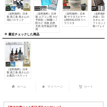
（送料無料）日本
（送料無料）日本
（送料無料）日本
（送料無料）
製 燕三条 燕さんの
製 エアコン用 カビ
製 サラダスピナー
木箱＞ 日本
3段バスラック
予防剤 ＜BB菌＞ /
LIBERALISTA リベ
タオル ホテ
防カビ 消臭 自然
ラリスタ
フトセット
天然 化学薬品不使
枚+フェイス
用
最近チェックした商品
（送料無料）日本
製 燕三条 燕さんの
お風呂バスケット
ホーム
マイページ
カート