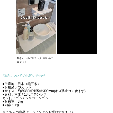
燕さん 3段バスラック お風呂バ
スケット
商品についてのお問い合わせ
■生産地：日本（燕三条）
■お風呂 バスケット
■サイズ：約W360×D155×H309mm(キズ防止ゴム含まず)
■素材：本体 / 18-8ステンレス
キズ防止ゴム / シリコーンゴム
■耐荷重：3kg
■内容：1個
※こちらの商品はラッピングをお受けできません。