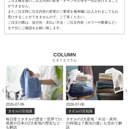
ご注文確定後のご注文内容の変更・キャンセル等を一切お受けすること
ができません。
またご注文時に注文内容の変更のご要望を備考欄に記入されましてもお
受けすることができませんので、ご了承ください。
ご注文の際は、送付先・支払い方法・ご注文内容（カラーや数量など）
を十分にご確認をお願い致します。
COLUMN
ヒオリエコラム
2026-07-06
2026-06-24
2
タオルの豆知識
タオルの豆知識
の
タオルの2大産地「今治・泉州」
タオルはどう作られる？使い心地
の特徴は？製法の違いも含めて解
を左右する製造工程を解説
説