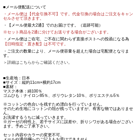
■メール便配送について
・メール便は【代金引換不可】です。代金引換の場合はご注文をキャン
セルさせて頂きます。
・【メール便最大2通】でのお届けです。（追跡可能）
※セット商品を2通に分けてお送りする場合がございます。
・メール便はご在宅、ご不在に関わらず直接ポストへの投函になる為
【日時指定・置き配】は不可です。
・ご注文の数量により、メール便容量を超えた場合は宅配便となりま
す。
＞詳細はこちらからご確認ください。
■生産地：日本
■サイズ：縦約11cm×横約17cm
■素材：
マスク本体：綿100％
ゴムひも：ナイロン85％、ポリウレタン10％、ポリエステル5％
※コットンの色合いを残すため漂白を行っていません。
そのため生地にコットンの殻が残っていますが、有害な物ではありませ
ん。
お洗濯するうちに減っていきます。
※ガーゼの特性上、若干サイズに誤差や、折りシワがある場合がござい
ます。予めご了承下さい。
セット内容やカラーの変更不可。
メールや通信欄へのご記入もお受けできません。