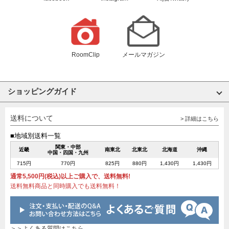
RoomClip
メールマガジン
ショッピングガイド
送料について
> 詳細はこちら
■地域別送料一覧
関東・中部
近畿
南東北
北東北
北海道
沖縄
中国・四国・九州
715円
770円
825円
880円
1,430円
1,430円
通常5,500円(税込)以上ご購入で、送料無料!
送料無料商品と同時購入でも送料無料！
＞＞よくある質問はこちら