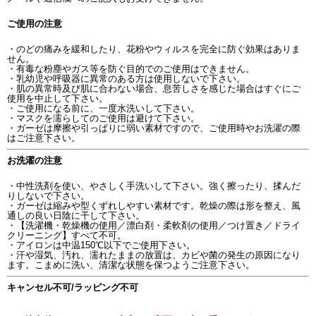
ご使用の注意
・のどの痛みを緩和したり、花粉やウィルスを完全に防ぐ効果はありま
せん。
・有毒な粉塵やガス等を防ぐ目的でのご使用はできません。
・乳幼児や呼吸器に異常のある方は使用しないで下さい。
・肌の異常時及び肌に合わない場合、息苦しさを感じた場合はすぐにご
使用を中止して下さい。
・ご使用になる前に、一度水洗いして下さい。
・マスクを濡らしてのご使用は避けて下さい。
・ガーゼは摩擦や引っぱりに弱い素材ですので、ご使用時やお洗濯の際
はご注意下さい。
お洗濯の注意
・中性洗剤を使い、やさしく手洗いして下さい。強く擦ったり、揉んだ
りしないで下さい。
・ガーゼは縮みや型くずれしやすい素材です。乾燥の際は形を整え、風
通しの良い日陰に干して下さい。
・【洗濯機・乾燥機の使用／漂白剤・柔軟剤の使用／つけ置き／ドライ
クリーニング】すべて不可。
・アイロンは中温150℃以下でご使用下さい。
・汗や湿気、汚れ、濡れたままの放置は、カビや菌の発生の原因になり
ます。こまめに洗い、清潔な状態を保つようご注意下さい。
キャンセル不可/ラッピング不可