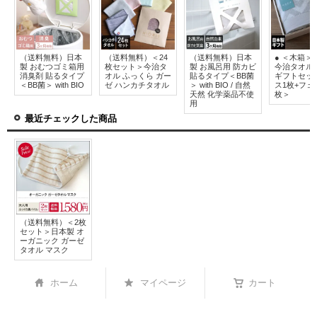
（送料無料）日本
（送料無料）＜24
（送料無料）日本
● ＜木箱＞
製 おむつゴミ箱用
枚セット＞今治タ
製 お風呂用 防カビ
今治タオル
消臭剤 貼るタイプ
オル ふっくら ガー
貼るタイプ＜BB菌
ギフトセッ
＜BB菌＞ with BIO
ゼ ハンカチタオル
＞ with BIO / 自然
ス1枚+フェ
天然 化学薬品不使
枚＞
用
最近チェックした商品
（送料無料）＜2枚
セット＞日本製 オ
ーガニック ガーゼ
タオル マスク
ホーム
マイページ
カート