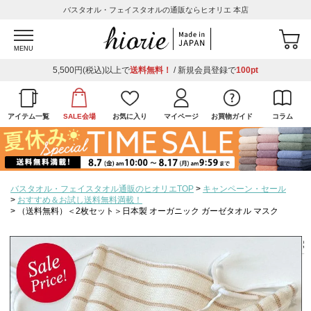
バスタオル・フェイスタオルの通販ならヒオリエ 本店
MENU
5,500円(税込)以上で
送料無料！
/ 新規会員登録で
100pt
アイテム一覧
SALE会場
お気に入り
マイページ
お買物ガイド
コラム
バスタオル・フェイスタオル通販のヒオリエTOP
キャンペーン・セール
おすすめ＆お試し送料無料満載！
（送料無料）＜2枚セット＞日本製 オーガニック ガーゼタオル マスク