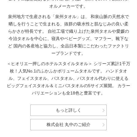
オルメーカーです。
泉州地方で生産される「泉州タオル」は、
和泉山脈の天然水で
晒しを行うことで生まれる、抜群の吸水性と肌なじみの良い柔
らかさが特長です。
自社工場で織り上げた泉州タオルや愛媛の
今治タオルを中心に、寝具やベビーグッズ、マフラー、靴下な
ど
国内の各産地と協力し、全品日本製にこだわったファクトリ
ーブランドです。
＜ヒオリエ一押しのホテルスタイルタオル＞
シリーズ累計1千万
枚！人気No.1のふかふかボリュームタオルです。
ハンドタオ
ル、フェイスタオル、バスタオル、バスタオル代わりに使える
ビッグフェイスタオル＆ミニバスタオルの5サイズ展開。
カラー
バリエーションも全18色と豊富です。
もっと詳しく
株式会社 丸中のご紹介