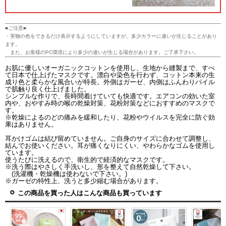
■ご注意■
・実物の色をできるだけ表示するようにしていますが、多少カラーに違いが生じることがあり
ます。
また、お客様のPC環境により多少の違いが生じる場合があります。ご了承下さい。
お肌に優しいオーガニックコットンを使用し、生地から縫製まで、すべ
て日本で仕上げたマスクです。漂白や染色を行わず、コットン本来の生
成り色と柔らかな風合いが特長。外側はガーゼ、内側はふんわりパイル
で肌触り良く仕上げました。
シンプルな作りで、長時間着けていても快適です。エアコンの効いた室
内や、おやすみ時の喉の乾燥対策、花粉対策などにおすすめのマスクで
す。
※乾燥によるのどの痛みを緩和したり、花粉やウイルスを完全に防ぐ効
果はありません。
耳かけゴムは結び留めていません。ご自身のサイズに合わせて調整し、
結んでお使いください。耳が痛くなりにくい、やわらかなゴムを使用し
ています。
使うたびに洗えるので、衛生的で経済的なマスクです。
※洗う際はやさしく手洗いし、形を整えて自然乾燥して下さい。
(洗濯機・乾燥機は使わないで下さい。)
※ガーゼの特性上、洗うと多少縮む場合があります。
この商品を買った人はこんな商品も買っています