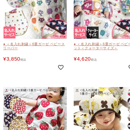
● ＜名入れ刺繍＞6重ガーゼ ベビース
● ＜名入れ刺繍＞6重ガーゼ ベビ
リーパー
ット＜クォーターサイズ＞
¥
3,850
¥
4,620
税込
税込