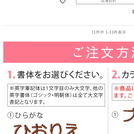
在庫切れ
11
件中
1
-
11
件表示