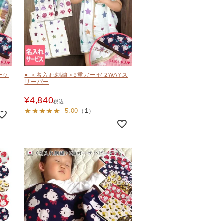
ーケ
● ＜名入れ刺繍＞6重ガーゼ 2WAYス
リーパー
¥
4,840
税込
5.00
（
1
）