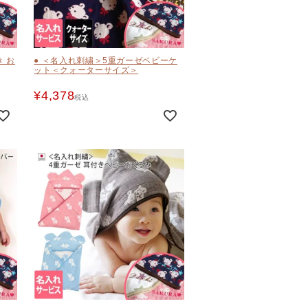
き お
● ＜名入れ刺繍＞5重ガーゼベビーケ
ット＜クォーターサイズ＞
¥
4,378
税込