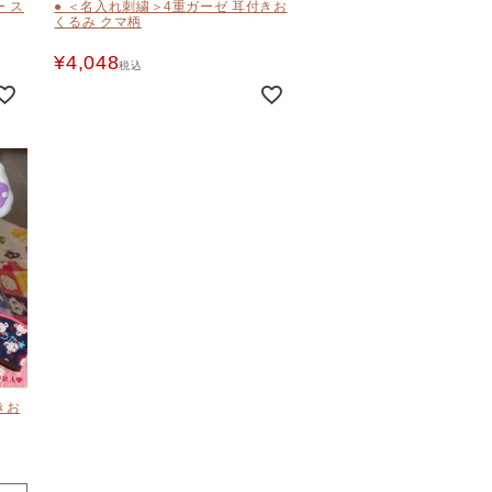
ー ス
● ＜名入れ刺繍＞4重ガーゼ 耳付きお
くるみ クマ柄
¥
4,048
税込
きお