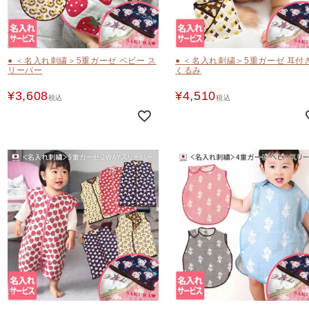
● ＜名入れ刺繍＞5重ガーゼ ベビー ス
● ＜名入れ刺繍＞5重ガーゼ 耳付
リーパー
くるみ
¥
3,608
¥
4,510
税込
税込