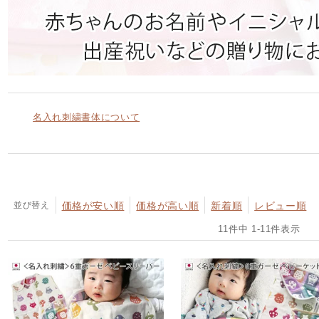
名入れ刺繍書体について
並び替え
価格が安い順
価格が高い順
新着順
レビュー順
11
件中
1
-
11
件表示