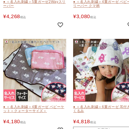
● ＜名入れ刺繍＞5重ガーゼ2Wayスリ
● ＜名入れ刺繍＞4重ガーゼ ベビ
ーパー
リーパー クマ柄
¥
4,268
¥
3,080
税込
税込
● ＜名入れ刺繍＞4重ガーゼ ベビーケ
● ＜名入れ刺繍＞6重ガーゼ 耳付
ット＜クォーターサイズ＞
くるみ
¥
4,180
¥
4,818
税込
税込