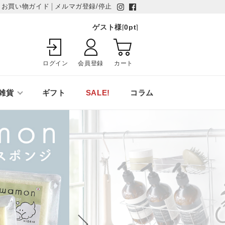
お買い物ガイド
メルマガ登録/停止
ゲスト様
[
0
pt
]
ログイン
会員登録
カート
雑貨
ギフト
SALE!
コラム