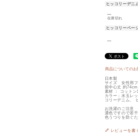
ヒッコリーデニ
―
在庫切れ
ヒッコリーベー
―
商品についてのお
日本製
サイズ 女性用
前中心丈 約74cm
素材 ： コットン
カラー：水玉レ
コリーデニム、 
お洗濯のご注意
濃色ですので若
色うつりを防ぐ
レビューを書