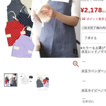
商品番号
KDRep
¥
2,178
税
[
22
ポイント進呈 
ご注文完了後の内
■カラーをお選び
水玉レッド／マ
―
水玉ラベンダー
―
水玉ネイビー／
―
在庫切れ