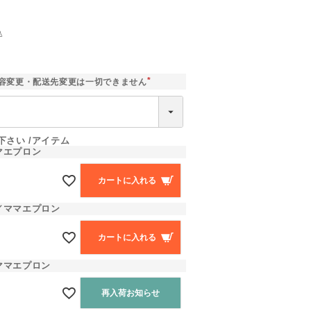
込
]
容変更・配送先変更は一切できません
(
必
須
)
下さい
アイテム
マエプロン
カートに入れる
／ママエプロン
カートに入れる
ママエプロン
再入荷お知らせ