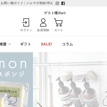
お買い物ガイド
メルマガ登録/停止
ゲスト様
[
0
pt
]
ログイン
会員登録
カート
雑貨
ギフト
SALE!
コラム