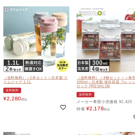
（送料無料）＜2本セット＞日本製 ス
（送料無料）＜4個セット＞＜角
リムジャグ 1.1L
300ml＞日本製 保存容器 フレッ
ロック FRESHLOK
送料無料
送料無料
¥
2,280
税込
メーカー希望小売価格
¥
2,420
¥
2,178
特価
税込