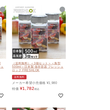
型
（送料無料）＜3個セット＞＜角型
シュ
500ml＞日本製 保存容器 フレッシュ
ロック FRESHLOK
送料無料
メーカー希望小売価格
¥
1,980
¥
1,782
特価
税込