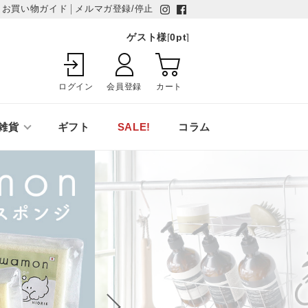
お買い物ガイド
メルマガ登録/停止
ゲスト様
[
0
pt
]
ログイン
会員登録
カート
雑貨
ギフト
SALE!
コラム