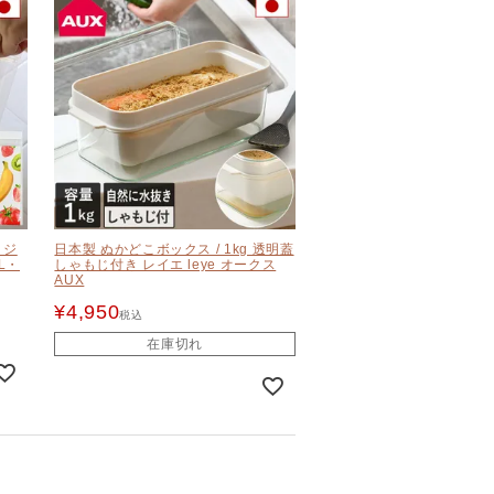
 ジ
日本製 ぬかどこボックス / 1kg 透明蓋
L・
しゃもじ付き レイエ leye オークス
AUX
¥
4,950
税込
在庫切れ