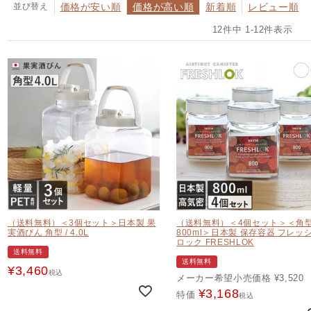
並び替え
価格が安い順
価格が高い順
新着順
レビュー順
12
件中
1
-
12
件表示
（送料無料）＜3個セット＞日本製 果
（送料無料）＜4個セット＞＜角
実酒びん 角型 / 4.0L
800ml＞日本製 保存容器 フレッ
ロック FRESHLOK
送料無料
送料無料
¥
3,460
税込
メーカー希望小売価格
¥
3,520
¥
3,168
特価
税込