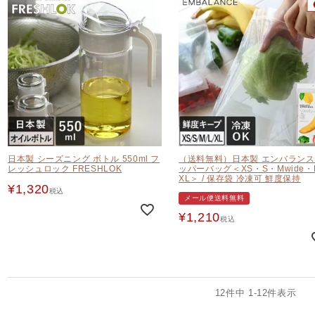
日本製 シーズニング ボトル 550ml フ
（送料無料）日本製 エンバランス
レッシュロック FRESHLOK
ッパーバッグ＜XS・S・Mwide・
XL＞ / 保存袋 冷凍可 鮮度保持
¥
1,320
税込
メール便送料無料
¥
1,210
税込
12
件中
1
-
12
件表示