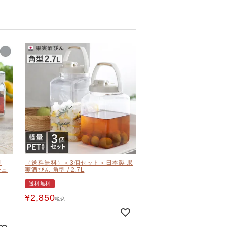
型
（送料無料）＜3個セット＞日本製 果
シュ
実酒びん 角型 / 2.7L
送料無料
¥
2,850
税込