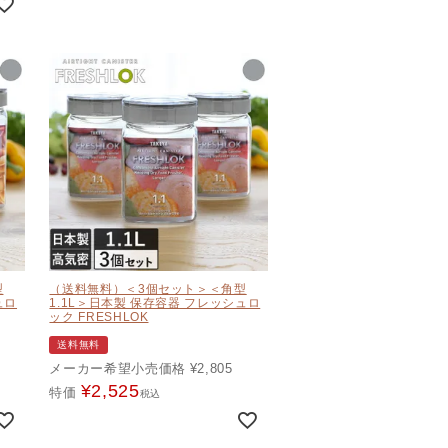
型
（送料無料）＜3個セット＞＜角型
ュロ
1.1L＞日本製 保存容器 フレッシュロ
ック FRESHLOK
送料無料
メーカー希望小売価格
¥
2,805
¥
2,525
特価
税込