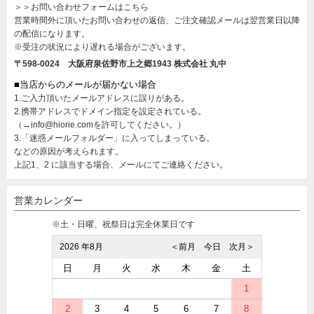
＞＞お問い合わせフォームはこちら
営業時間外に頂いたお問い合わせの返信、ご注文確認メールは翌営業日以降
の配信になります。
※受注の状況により遅れる場合がございます。
〒598-0024 大阪府泉佐野市上之郷1943
株式会社 丸中
■当店からのメールが届かない場合
1.ご入力頂いたメールアドレスに誤りがある。
2.携帯アドレスでドメイン指定を設定されている。
（→info@hiorie.comを許可してください。）
3.「迷惑メールフォルダー」に入ってしまっている。
などの原因が考えられます。
上記1、2 に該当する場合、メールにてご連絡ください。
営業カレンダー
※土・日曜、祝祭日は完全休業日です
2026 年8月
＜前月
今日
次月＞
日
月
火
水
木
金
土
1
2
3
4
5
6
7
8