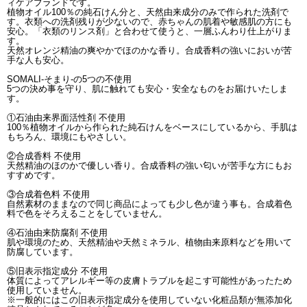
ィケアブランドです。
植物オイル100％の純石けん分と、天然由来成分のみで作られた洗剤で
す。衣類への洗剤残りが少ないので、赤ちゃんの肌着や敏感肌の方にも
安心。「衣類のリンス剤」と合わせて使うと、一層ふんわり仕上がりま
す。
天然オレンジ精油の爽やかでほのかな香り。合成香料の強いにおいが苦
手な人も安心。
SOMALI-そまり-の5つの不使用
5つの決め事を守り、肌に触れても安心・安全なものをお届けいたしま
す。
①石油由来界面活性剤 不使用
100％植物オイルから作られた純石けんをベースにしているから、手肌は
もちろん、環境にもやさしい。
②合成香料 不使用
天然精油のほのかで優しい香り。合成香料の強い匂いが苦手な方にもお
すすめです。
③合成着色料 不使用
自然素材のままなので同じ商品によっても少し色が違う事も。合成着色
料で色をそろえることをしていません。
④石油由来防腐剤 不使用
肌や環境のため、天然精油や天然ミネラル、植物由来原料などを用いて
防腐しています。
⑤旧表示指定成分 不使用
体質によってアレルギー等の皮膚トラブルを起こす可能性があったため
使用していません。
※一般的にはこの旧表示指定成分を使用していない化粧品類が無添加化