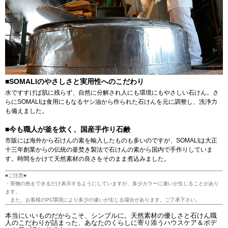
■SOMALIのやさしさと実用性へのこだわり
水ですすげば肌に残らず、自然に分解され人にも環境にもやさしい石けん。さ
らにSOMALIは食用にもなるヤシ油から作られた石けんを元に調整し、洗浄力
も備えました。
■今も職人が釜を炊く、国産手作り石鹸
市販には海外から石けんの素を輸入したものも多いのですが、SOMALIは大正
十三年創業からの伝統の釜焚き製法で石けんの素から国内で手作りしていま
す。時間をかけて天然素材の良さをそのまま煮込みました。
■ご注意■
・実物の色をできるだけ表示するようにしていますが、多少カラーに違いが生じることがあり
ます。
また、お客様のPC環境により多少の違いが生じる場合があります。ご了承下さい。
本当にいいものだからこそ、シンプルに。天然素材の優しさと石けん職
人のこだわりが詰まった、あなたのくらしに寄り添うハウスケア＆ボデ