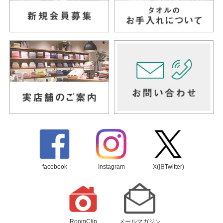
facebook
Instagram
X(旧Twitter)
RoomClip
メールマガジン