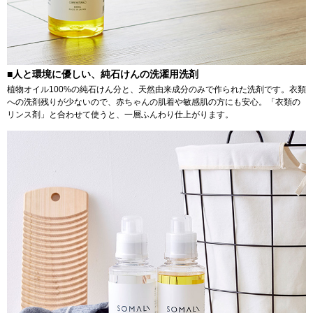
■人と環境に優しい、純石けんの洗濯用洗剤
植物オイル100%の純石けん分と、天然由来成分のみで作られた洗剤です。衣類
への洗剤残りが少ないので、赤ちゃんの肌着や敏感肌の方にも安心。「衣類の
リンス剤」と合わせて使うと、一層ふんわり仕上がります。