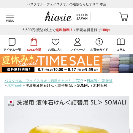
バスタオル・フェイスタオルの通販ならヒオリエ 本店
MENU
5,500円(税込)以上で
送料無料！
/ 新規会員登録で
100pt
アイテム一覧
SALE会場
お気に入り
マイページ
お買物ガイド
コラム
バスタオル・フェイスタオル通販のヒオリエTOP
日本製 生活雑貨
木村石鹸
洗濯用液体石けん＜詰替用 5L＞SOMALI / 木村石鹸