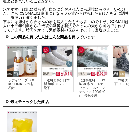
粧品とされていることが多い。
水ですすげば肌に残らず、自然に分解され人にも環境にもやさしい石け
ん。さらにSOMALIは食用にもなるヤシ油から作られた石けんを元に調整
し、洗浄力も備えました。
市販には海外から石けんの素を輸入したものも多いのですが、SOMALIは
大正十三年創業からの伝統の釜焚き製法で石けんの素から国内で手作り
しています。時間をかけて天然素材の良さをそのまま煮込みました。
この商品を買った人はこんな商品も買っています
ボディソープ 500
（送料無料）日本
（送料無料）日本
日本製 スラ
ml SOMALI / 木村
製 和紙 メッシュ
製 冷感 クールガー
下 ミドル丈
石鹸
靴下
ゼケット＜ハーフ
ケット＞ 100×140
cm 接触冷感
最近チェックした商品