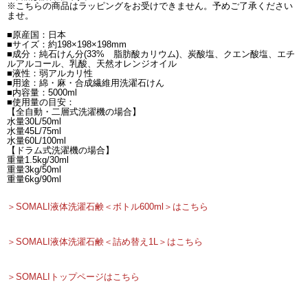
※こちらの商品はラッピングをお受けできません。予めご了承ください
ませ。
■原産国：日本
■サイズ：約198×198×198mm
■成分：純石けん分(33% 脂肪酸カリウム)、炭酸塩、クエン酸塩、エチ
ルアルコール、乳酸、天然オレンジオイル
■液性：弱アルカリ性
■用途：綿・麻・合成繊維用洗濯石けん
■内容量：5000ml
■使用量の目安：
【全自動・二層式洗濯機の場合】
水量30L/50ml
水量45L/75ml
水量60L/100ml
【ドラム式洗濯機の場合】
重量1.5kg/30ml
重量3kg/50ml
重量6kg/90ml
＞SOMALI液体洗濯石鹸＜ボトル600ml＞はこちら
＞SOMALI液体洗濯石鹸＜詰め替え1L＞はこちら
＞SOMALIトップページはこちら