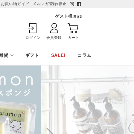
お買い物ガイド
メルマガ登録/停止
ゲスト様
[
0
pt
]
ログイン
会員登録
カート
雑貨
ギフト
SALE!
コラム