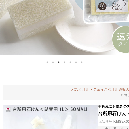
バスタオル・フェイスタオル通販の
台
手荒れにお悩みの
台所用石けん＜詰
商品番号
KMSzk0
申し訳ござい