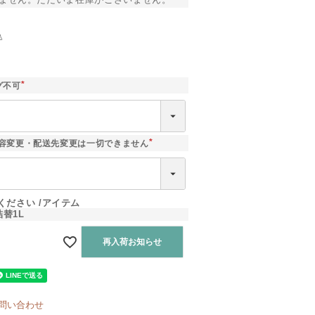
込
]
グ不可
(
必
須
)
容変更・配送先変更は一切できません
(
必
須
)
ください
アイテム
替1L
再入荷お知らせ
問い合わせ