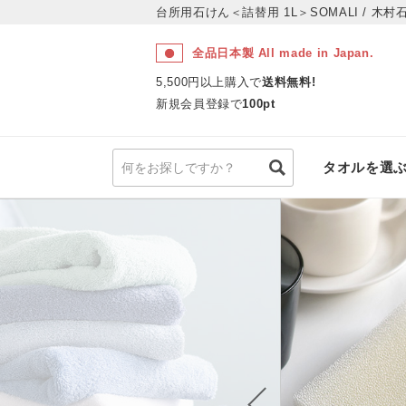
台所用石けん＜詰替用 1L＞SOMALI / 木村
全品日本製 All made in Japan.
5,500円以上購入で
送料無料!
新規会員登録で
100pt
タオルを選