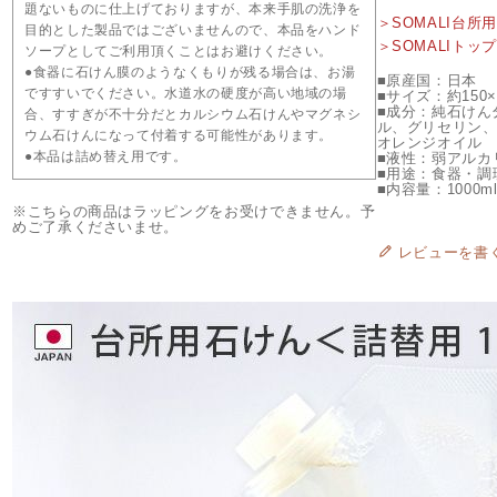
題ないものに仕上げておりますが、本来手肌の洗浄を
＞SOMALI台所
目的とした製品ではございませんので、本品をハンド
＞SOMALIトッ
ソープとしてご利用頂くことはお避けください。
●食器に石けん膜のようなくもりが残る場合は、お湯
■原産国：日本
ですすいでください。水道水の硬度が高い地域の場
■サイズ：約150×
■成分：純石けん
合、すすぎが不十分だとカルシウム石けんやマグネシ
ル、グリセリン
ウム石けんになって付着する可能性があります。
オレンジオイル
●本品は詰め替え用です。
■液性：弱アルカ
■用途：食器・調
■内容量：1000m
※こちらの商品はラッピングをお受けできません。予
めご了承くださいませ。
レビューを書