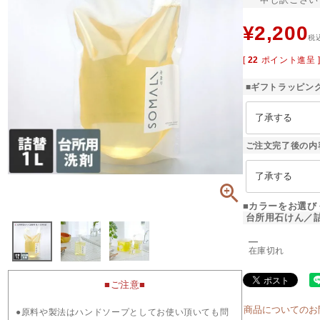
¥
2,200
税
[
22
ポイント進呈 
■ギフトラッピン
ご注文完了後の内
■カラーをお選び
台所用石けん／詰
―
在庫切れ
■ご注意■
商品についてのお
●原料や製法はハンドソープとしてお使い頂いても問