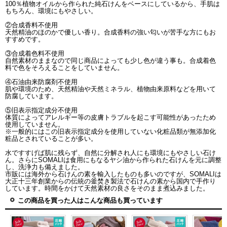
100％植物オイルから作られた純石けんをベースにしているから、手肌は
もちろん、環境にもやさしい。
②合成香料不使用
天然精油のほのかで優しい香り。合成香料の強い匂いが苦手な方にもお
すすめです。
③合成着色料不使用
自然素材のままなので同じ商品によっても少し色が違う事も。合成着色
料で色をそろえることをしていません。
④石油由来防腐剤不使用
肌や環境のため、天然精油や天然ミネラル、植物由来原料などを用いて
防腐しています。
⑤旧表示指定成分不使用
体質によってアレルギー等の皮膚トラブルを起こす可能性があったため
使用していません。
※一般的にはこの旧表示指定成分を使用していない化粧品類が無添加化
粧品とされていることが多い。
水ですすげば肌に残らず、自然に分解され人にも環境にもやさしい石け
ん。さらにSOMALIは食用にもなるヤシ油から作られた石けんを元に調整
し、洗浄力も備えました。
市販には海外から石けんの素を輸入したものも多いのですが、SOMALIは
大正十三年創業からの伝統の釜焚き製法で石けんの素から国内で手作り
しています。時間をかけて天然素材の良さをそのまま煮込みました。
この商品を買った人はこんな商品も買っています