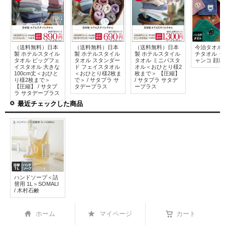
（送料無料）日本
（送料無料）日本
（送料無料）日本
今治タオル
製 ホテルスタイル
製 ホテルスタイル
製 ホテルスタイル
チタオル 
タオル ビッグフェ
タオル スタンダー
タオル ミニバスタ
ャンコ 顔刺
イスタオル 大きな
ド フェイスタオル
オル＜おひとり様2
100cm丈＜おひと
＜おひとり様2枚ま
枚まで＞ 【圧縮】
り様2枚まで＞
で＞ / サタプラ サ
/ サタプラ サタデ
【圧縮】 / サタプ
タデープラス
ープラス
ラ サタデープラス
最近チェックした商品
ハンドソープ＜詰
替用 1L＞SOMALI
/ 木村石鹸
ホーム
マイページ
カート