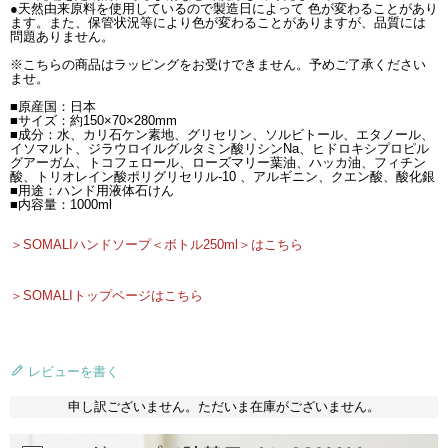
●天然由来原料を使用しているので製造日によって 色が変わることがあり
ます。また、保管状況等により色が変わることがありますが、品質には
問題ありません。
※こちらの商品はラッピングをお受けできません。予めご了承ください
ませ。
■原産国：日本
■サイズ：約150×70×280mm
■成分：水、カリ石ケン素地、グリセリン、ソルビトール、エタノール、
イソマルト、ジラウロイルグルタミン酸リシンNa、ヒドロキシプロピル
グアーガム、トコフェロール、ローズマリー葉油、ハッカ油、フィチン
酸、トリオレイン酸ポリグリセリル-10 、アルギニン、クエン酸、酸化銀
■用途：ハンド用液体石けん
■内容量：1000ml
＞SOMALIハンドソープ＜ボトル250ml＞はこちら
＞SOMALIトップページはこちら
レビューを書く
申し訳ございません。ただいま在庫がございません。