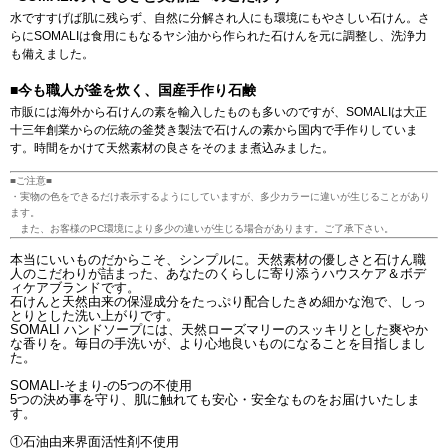
水ですすげば肌に残らず、自然に分解され人にも環境にもやさしい石けん。さ
らにSOMALIは食用にもなるヤシ油から作られた石けんを元に調整し、洗浄力
も備えました。
■今も職人が釜を炊く、国産手作り石鹸
市販には海外から石けんの素を輸入したものも多いのですが、SOMALIは大正
十三年創業からの伝統の釜焚き製法で石けんの素から国内で手作りしていま
す。時間をかけて天然素材の良さをそのまま煮込みました。
■ご注意■
・実物の色をできるだけ表示するようにしていますが、多少カラーに違いが生じることがあり
ます。
また、お客様のPC環境により多少の違いが生じる場合があります。ご了承下さい。
本当にいいものだからこそ、シンプルに。天然素材の優しさと石けん職
人のこだわりが詰まった、あなたのくらしに寄り添うハウスケア＆ボデ
ィケアブランドです。
石けんと天然由来の保湿成分をたっぷり配合したきめ細かな泡で、しっ
とりとした洗い上がりです。
SOMALI ハンドソープには、天然ローズマリーのスッキリとした爽やか
な香りを。毎日の手洗いが、より心地良いものになることを目指しまし
た。
SOMALI-そまり-の5つの不使用
5つの決め事を守り、肌に触れても安心・安全なものをお届けいたしま
す。
①石油由来界面活性剤不使用