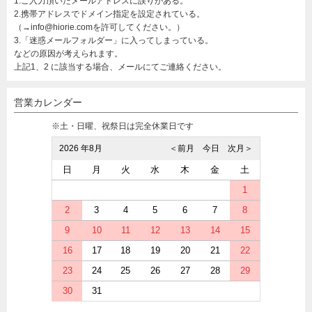
1.ご入力頂いたメールアドレスに誤りがある。
2.携帯アドレスでドメイン指定を設定されている。
（→info@hiorie.comを許可してください。）
3.「迷惑メールフォルダー」に入ってしまっている。
などの原因が考えられます。
上記1、2 に該当する場合、メールにてご連絡ください。
営業カレンダー
※土・日曜、祝祭日は完全休業日です
2026 年8月
＜前月
今日
次月＞
日
月
火
水
木
金
土
1
2
3
4
5
6
7
8
9
10
11
12
13
14
15
16
17
18
19
20
21
22
23
24
25
26
27
28
29
30
31