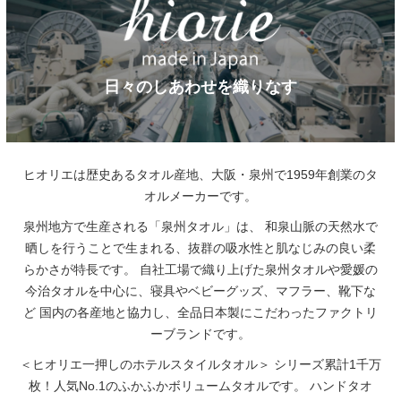
日々のしあわせを織りなす
ヒオリエは歴史あるタオル産地、大阪・泉州で1959年創業のタ
オルメーカーです。
泉州地方で生産される「泉州タオル」は、
和泉山脈の天然水で
晒しを行うことで生まれる、抜群の吸水性と肌なじみの良い柔
らかさが特長です。
自社工場で織り上げた泉州タオルや愛媛の
今治タオルを中心に、寝具やベビーグッズ、マフラー、靴下な
ど
国内の各産地と協力し、全品日本製にこだわったファクトリ
ーブランドです。
＜ヒオリエ一押しのホテルスタイルタオル＞
シリーズ累計1千万
枚！人気No.1のふかふかボリュームタオルです。
ハンドタオ