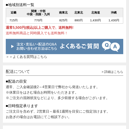
■地域別送料一覧
関東・中部
近畿
南東北
北東北
北海道
沖縄
中国・四国・九州
715円
770円
825円
880円
1,430円
1,430円
通常5,500円(税込)以上ご購入で、送料無料!
送料無料商品と同時購入でも送料無料！
＞＞よくある質問はこちら
配送について
> 詳細はこちら
■配送の目安
通常、ご入金確認後2～4営業日で弊社から発送いたします。
※休業日をはさむ場合お時間をいただきます。
※ご注文の混雑状況などにより、多少前後する場合がございます。
■日時指定承ります
ご注文日を含めず、2営業日～最長1週間を目安にご指定頂けます。
お急ぎの場合はお電話にてご相談下さい。