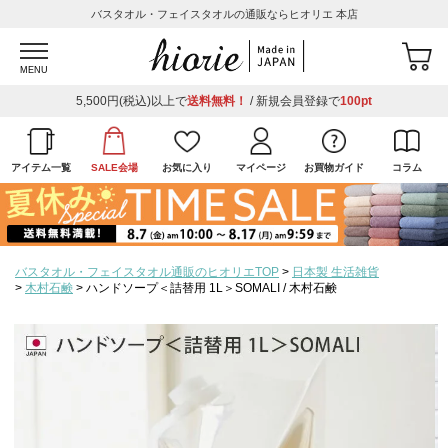
バスタオル・フェイスタオルの通販ならヒオリエ 本店
MENU
5,500円(税込)以上で
送料無料！
/ 新規会員登録で
100pt
アイテム一覧
SALE会場
お気に入り
マイページ
お買物ガイド
コラム
バスタオル・フェイスタオル通販のヒオリエTOP
日本製 生活雑貨
木村石鹸
ハンドソープ＜詰替用 1L＞SOMALI / 木村石鹸