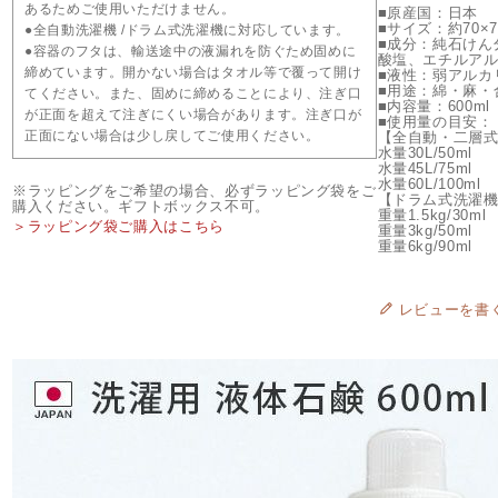
あるためご使用いただけません。
■原産国：日本
■サイズ：約70×7
●全自動洗濯機 /ドラム式洗濯機に対応しています。
■成分：純石けん
●容器のフタは、輸送途中の液漏れを防ぐため固めに
酸塩、エチルア
締めています。開かない場合はタオル等で覆って開け
■液性：弱アルカ
■用途：綿・麻・
てください。また、固めに締めることにより、注ぎ口
■内容量：600ml
が正面を超えて注ぎにくい場合があります。注ぎ口が
■使用量の目安：
正面にない場合は少し戻してご使用ください。
【全自動・二層式
水量30L/50ml
水量45L/75ml
水量60L/100ml
※ラッピングをご希望の場合、必ずラッピング袋をご
【ドラム式洗濯
購入ください。ギフトボックス不可。
重量1.5kg/30ml
＞ラッピング袋ご購入はこちら
重量3kg/50ml
重量6kg/90ml
レビューを書