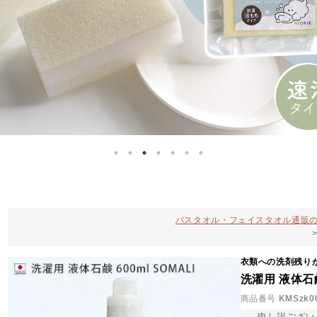
バスタオル・フェイスタオル通販の
衣類への洗剤残り
洗濯用 液体石鹸 
商品番号
KMSzk0
申し訳ござい