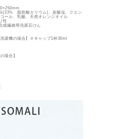
0×250mm
分(33% 脂肪酸カリウム)、炭酸塩、クエン
ルコール、乳酸、天然オレンジオイル
リ性
合成繊維用洗濯石けん
洗濯機の場合】※キャップ1杯30ml
機の場合】
く