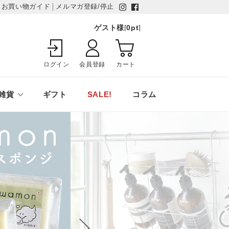
お買い物ガイド
メルマガ登録/停止
ゲスト様
[
0
pt
]
ログイン
会員登録
カート
雑貨
ギフト
SALE!
コラム