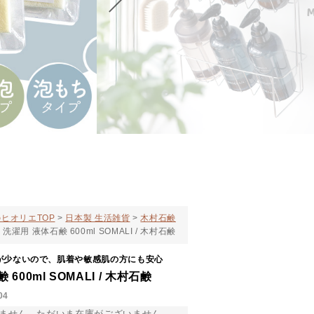
ヒオリエTOP
日本製 生活雑貨
木村石鹸
洗濯用 液体石鹸 600ml SOMALI / 木村石鹸
が少ないので、肌着や敏感肌の方にも安心
600ml SOMALI / 木村石鹸
04
ません。ただいま在庫がございません。