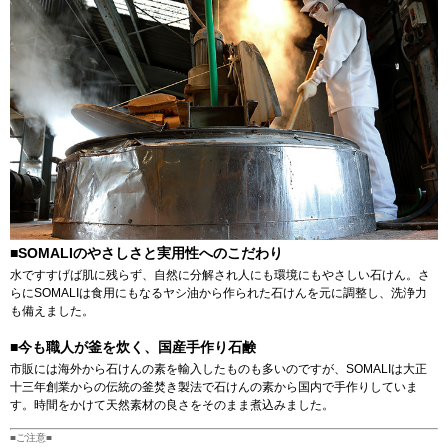
■SOMALIのやさしさと実用性へのこだわり
水ですすげば肌に残らず、自然に分解され人にも環境にもやさしい石けん。さ
らにSOMALIは食用にもなるヤシ油から作られた石けんを元に調整し、洗浄力
も備えました。
■今も職人が釜を炊く、国産手作り石鹸
市販には海外から石けんの素を輸入したものも多いのですが、SOMALIは大正
十三年創業からの伝統の釜焚き製法で石けんの素から国内で手作りしていま
す。時間をかけて天然素材の良さをそのまま煮込みました。
■ご注意■