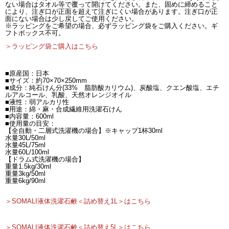
ない場合はタオル等で覆って開けてください。また、固めに締めること
により、注ぎ口が正面を超えて注ぎにくい場合があります。注ぎ口が正
面にない場合は少し戻してご使用ください。
※ラッピングをご希望の場合、必ずラッピング袋をご購入ください。ギ
フトボックス不可。
＞ラッピング袋ご購入はこちら
■原産国：日本
■サイズ：約70×70×250mm
■成分：純石けん分(33% 脂肪酸カリウム)、炭酸塩、クエン酸塩、エチ
ルアルコール、乳酸、天然オレンジオイル
■液性：弱アルカリ性
■用途：綿・麻・合成繊維用洗濯石けん
■内容量：600ml
■使用量の目安：
【全自動・二層式洗濯機の場合】※キャップ1杯30ml
水量30L/50ml
水量45L/75ml
水量60L/100ml
【ドラム式洗濯機の場合】
重量1.5kg/30ml
重量3kg/50ml
重量6kg/90ml
＞SOMALI液体洗濯石鹸＜詰め替え1L＞はこちら
＞SOMALI液体洗濯石鹸＜詰め替え5L＞はこちら