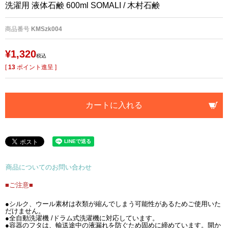
洗濯用 液体石鹸 600ml SOMALI / 木村石鹸
商品番号
KMSzk004
¥
1,320
税込
[
13
ポイント進呈 ]
カートに入れる
商品についてのお問い合わせ
■ご注意■
●シルク、ウール素材は衣類が縮んでしまう可能性があるためご使用いた
だけません。
●全自動洗濯機 /ドラム式洗濯機に対応しています。
●容器のフタは、輸送途中の液漏れを防ぐため固めに締めています。開か