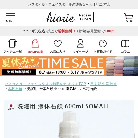
バスタオル・フェイスタオルの通販ならヒオリエ 本店
MENU
5,500円(税込)以上で
送料無料！
/ 新規会員登録で
100pt
アイテム一覧
SALE会場
お気に入り
マイページ
お買物ガイド
コラム
バスタオル・フェイスタオル通販のヒオリエTOP
日本製 生活雑貨
木村石鹸
洗濯用 液体石鹸 600ml SOMALI / 木村石鹸