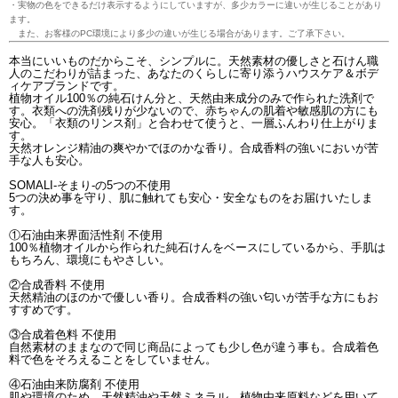
・実物の色をできるだけ表示するようにしていますが、多少カラーに違いが生じることがあり
ます。
また、お客様のPC環境により多少の違いが生じる場合があります。ご了承下さい。
本当にいいものだからこそ、シンプルに。天然素材の優しさと石けん職
人のこだわりが詰まった、あなたのくらしに寄り添うハウスケア＆ボデ
ィケアブランドです。
植物オイル100％の純石けん分と、天然由来成分のみで作られた洗剤で
す。衣類への洗剤残りが少ないので、赤ちゃんの肌着や敏感肌の方にも
安心。「衣類のリンス剤」と合わせて使うと、一層ふんわり仕上がりま
す。
天然オレンジ精油の爽やかでほのかな香り。合成香料の強いにおいが苦
手な人も安心。
SOMALI-そまり-の5つの不使用
5つの決め事を守り、肌に触れても安心・安全なものをお届けいたしま
す。
①石油由来界面活性剤 不使用
100％植物オイルから作られた純石けんをベースにしているから、手肌は
もちろん、環境にもやさしい。
②合成香料 不使用
天然精油のほのかで優しい香り。合成香料の強い匂いが苦手な方にもお
すすめです。
③合成着色料 不使用
自然素材のままなので同じ商品によっても少し色が違う事も。合成着色
料で色をそろえることをしていません。
④石油由来防腐剤 不使用
肌や環境のため、天然精油や天然ミネラル、植物由来原料などを用いて