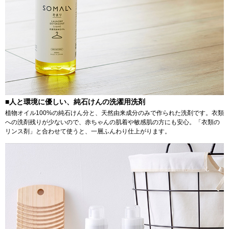
■人と環境に優しい、純石けんの洗濯用洗剤
植物オイル100%の純石けん分と、天然由来成分のみで作られた洗剤です。衣類
への洗剤残りが少ないので、赤ちゃんの肌着や敏感肌の方にも安心。「衣類の
リンス剤」と合わせて使うと、一層ふんわり仕上がります。