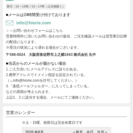
受付：10～12時／13～17時（土日祝除く）
■メールは24時間受け付けております
info@hiorie.com
＞＞お問い合わせフォームはこちら
営業時間外に頂いたお問い合わせの返信、ご注文確認メールは翌営業日以降
の配信になります。
※受注の状況により遅れる場合がございます。
〒598-0024 大阪府泉佐野市上之郷1943
株式会社 丸中
■当店からのメールが届かない場合
1.ご入力頂いたメールアドレスに誤りがある。
2.携帯アドレスでドメイン指定を設定されている。
（→info@hiorie.comを許可してください。）
3.「迷惑メールフォルダー」に入ってしまっている。
などの原因が考えられます。
上記1、2 に該当する場合、メールにてご連絡ください。
営業カレンダー
※土・日曜、祝祭日は完全休業日です
2026 年8月
＜前月
今日
次月＞