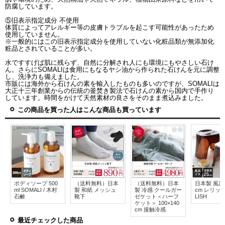
防腐しています。
⑤旧表示指定成分 不使用
体質によってアレルギー等の皮膚トラブルを起こす可能性があったため
使用していません。
※一般的にはこの旧表示指定成分を使用していない化粧品類が無添加化
粧品とされていることが多い。
水ですすげば肌に残らず、自然に分解され人にも環境にもやさしい石け
ん。さらにSOMALIは食用にもなるヤシ油から作られた石けんを元に調整
し、洗浄力も備えました。
市販には海外から石けんの素を輸入したものも多いのですが、SOMALIは
大正十三年創業からの伝統の釜焚き製法で石けんの素から国内で手作り
しています。時間をかけて天然素材の良さをそのまま煮込みました。
この商品を買った人はこんな商品も買っています
ボディソープ 500
（送料無料）日本
（送料無料）日本
日本製 風呂
ml SOMALI / 木村
製 和紙 メッシュ
製 冷感 クールガー
cm レリッシ
石鹸
靴下
ゼケット＜ハーフ
LISH
ケット＞ 100×140
cm 接触冷感
最近チェックした商品