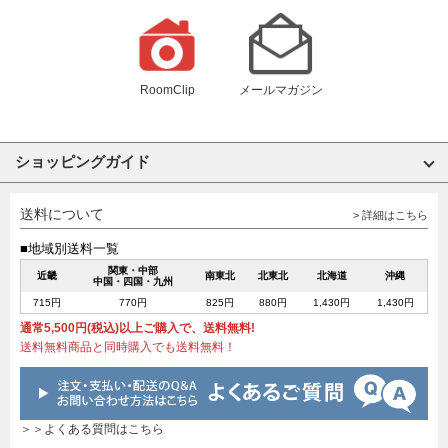
RoomClip
メールマガジン
ショッピングガイド
送料について
> 詳細はこちら
■地域別送料一覧
関東・中部
近畿
南東北
北東北
北海道
沖縄
中国・四国・九州
715円
770円
825円
880円
1,430円
1,430円
通常5,500円(税込)以上ご購入で、送料無料!
送料無料商品と同時購入でも送料無料！
＞＞よくある質問はこちら