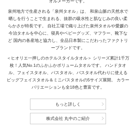
オルメーカーです。
泉州地方で生産される「泉州タオル」は、
和泉山脈の天然水で
晒しを行うことで生まれる、抜群の吸水性と肌なじみの良い柔
らかさが特長です。
自社工場で織り上げた泉州タオルや愛媛の
今治タオルを中心に、寝具やベビーグッズ、マフラー、靴下な
ど
国内の各産地と協力し、全品日本製にこだわったファクトリ
ーブランドです。
＜ヒオリエ一押しのホテルスタイルタオル＞
シリーズ累計1千万
枚！人気No.1のふかふかボリュームタオルです。
ハンドタオ
ル、フェイスタオル、バスタオル、バスタオル代わりに使える
ビッグフェイスタオル＆ミニバスタオルの5サイズ展開。
カラー
バリエーションも全18色と豊富です。
もっと詳しく
株式会社 丸中のご紹介