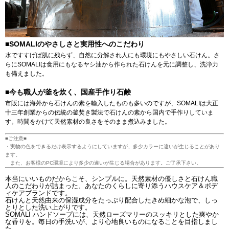
■SOMALIのやさしさと実用性へのこだわり
水ですすげば肌に残らず、自然に分解され人にも環境にもやさしい石けん。さ
らにSOMALIは食用にもなるヤシ油から作られた石けんを元に調整し、洗浄力
も備えました。
■今も職人が釜を炊く、国産手作り石鹸
市販には海外から石けんの素を輸入したものも多いのですが、SOMALIは大正
十三年創業からの伝統の釜焚き製法で石けんの素から国内で手作りしていま
す。時間をかけて天然素材の良さをそのまま煮込みました。
■ご注意■
・実物の色をできるだけ表示するようにしていますが、多少カラーに違いが生じることがあり
ます。
また、お客様のPC環境により多少の違いが生じる場合があります。ご了承下さい。
本当にいいものだからこそ、シンプルに。天然素材の優しさと石けん職
人のこだわりが詰まった、あなたのくらしに寄り添うハウスケア＆ボデ
ィケアブランドです。
石けんと天然由来の保湿成分をたっぷり配合したきめ細かな泡で、しっ
とりとした洗い上がりです。
SOMALI ハンドソープには、天然ローズマリーのスッキリとした爽やか
な香りを。毎日の手洗いが、より心地良いものになることを目指しまし
た。