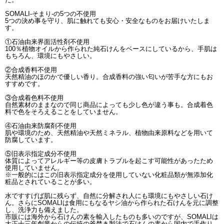
SOMALI-そまり-の5つの不使用
5つの決め事を守り、肌に触れても安心・安全なものをお届けいたしま
す。
①石油由来界面活性剤不使用
100％植物オイルから作られた純石けんをベースにしているから、手肌は
もちろん、環境にもやさしい。
②合成香料不使用
天然精油のほのかで優しい香り。合成香料の強い匂いが苦手な方にもお
すすめです。
③合成着色料不使用
自然素材のままなので同じ商品によっても少し色が違う事も。合成着色
料で色をそろえることをしていません。
④石油由来防腐剤不使用
肌や環境のため、天然精油や天然ミネラル、植物由来原料などを用いて
防腐しています。
⑤旧表示指定成分不使用
体質によってアレルギー等の皮膚トラブルを起こす可能性があったため
使用していません。
※一般的にはこの旧表示指定成分を使用していない化粧品類が無添加化
粧品とされていることが多い。
水ですすげば肌に残らず、自然に分解され人にも環境にもやさしい石け
ん。さらにSOMALIは食用にもなるヤシ油から作られた石けんを元に調整
し、洗浄力も備えました。
市販には海外から石けんの素を輸入したものも多いのですが、SOMALIは
大正十三年創業からの伝統の釜焚き製法で石けんの素から国内で手作り