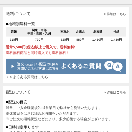
送料について
> 詳細はこちら
■地域別送料一覧
関東・中部
近畿
南東北
北東北
北海道
沖縄
中国・四国・九州
715円
770円
825円
880円
1,430円
1,430円
通常5,500円(税込)以上ご購入で、送料無料!
送料無料商品と同時購入でも送料無料！
＞＞よくある質問はこちら
配送について
> 詳細はこちら
■配送の目安
通常、ご入金確認後2～4営業日で弊社から発送いたします。
※休業日をはさむ場合お時間をいただきます。
※ご注文の混雑状況などにより、多少前後する場合がございます。
■日時指定承ります