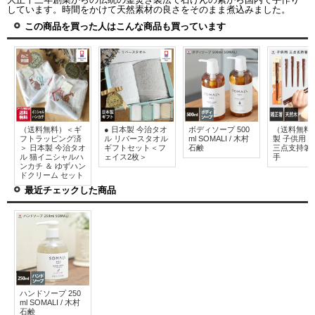
しています。時間をかけて天然素材の良さをそのまま煮込みました。
この商品を買った人はこんな商品も買っています
（送料無料）＜ギ
● 日本製 今治タオ
ボディソープ 500
（送料無料
フトラッピング済
ル リバースタオル
ml SOMALI / 木村
製 子供用 
＞ 日本製 今治タオ
ギフトセット＜フ
石鹸
三点支持箸
ル 猫イニシャルハ
ェイス2枚＞
手
ンカチ ＆ ゆずハン
ドクリーム セット
最近チェックした商品
ハンドソープ 250
ml SOMALI / 木村
石鹸