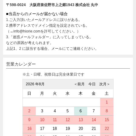
〒598-0024 大阪府泉佐野市上之郷1943
株式会社 丸中
■当店からのメールが届かない場合
1.ご入力頂いたメールアドレスに誤りがある。
2.携帯アドレスでドメイン指定を設定されている。
（→info@hiorie.comを許可してください。）
3.「迷惑メールフォルダー」に入ってしまっている。
などの原因が考えられます。
上記1、2 に該当する場合、メールにてご連絡ください。
営業カレンダー
※土・日曜、祝祭日は完全休業日です
2026 年8月
＜前月
今日
次月＞
日
月
火
水
木
金
土
1
2
3
4
5
6
7
8
9
10
11
12
13
14
15
16
17
18
19
20
21
22