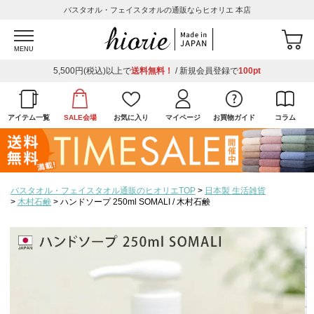
バスタオル・フェイスタオルの通販ならヒオリエ 本店
MENU
5,500円(税込)以上で
送料無料！
/ 新規会員登録で
100pt
アイテム一覧
SALE会場
お気に入り
マイページ
お買物ガイド
コラム
バスタオル・フェイスタオル通販のヒオリエTOP
日本製 生活雑貨
木村石鹸
ハンドソープ 250ml SOMALI / 木村石鹸