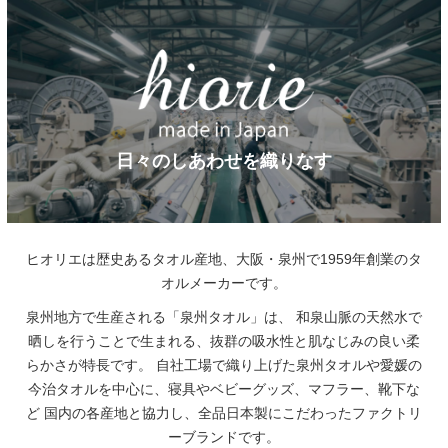
日々のしあわせを織りなす
ヒオリエは歴史あるタオル産地、大阪・泉州で1959年創業のタ
オルメーカーです。
泉州地方で生産される「泉州タオル」は、
和泉山脈の天然水で
晒しを行うことで生まれる、抜群の吸水性と肌なじみの良い柔
らかさが特長です。
自社工場で織り上げた泉州タオルや愛媛の
今治タオルを中心に、寝具やベビーグッズ、マフラー、靴下な
ど
国内の各産地と協力し、全品日本製にこだわったファクトリ
ーブランドです。