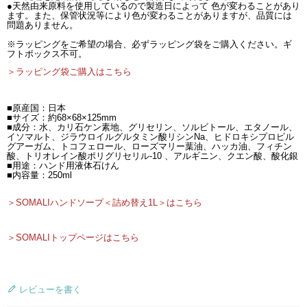
●天然由来原料を使用しているので製造日によって 色が変わることがあり
ます。また、保管状況等により色が変わることがありますが、品質には
問題ありません。
※ラッピングをご希望の場合、必ずラッピング袋をご購入ください。ギ
フトボックス不可。
＞ラッピング袋ご購入はこちら
■原産国：日本
■サイズ：約68×68×125mm
■成分：水、カリ石ケン素地、グリセリン、ソルビトール、エタノール、
イソマルト、ジラウロイルグルタミン酸リシンNa、ヒドロキシプロピル
グアーガム、トコフェロール、ローズマリー葉油、ハッカ油、フィチン
酸、トリオレイン酸ポリグリセリル-10 、アルギニン、クエン酸、酸化銀
■用途：ハンド用液体石けん
■内容量：250ml
＞SOMALIハンドソープ＜詰め替え1L＞はこちら
＞SOMALIトップページはこちら
レビューを書く