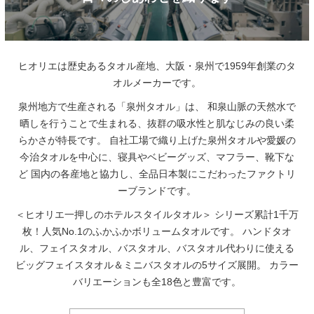
ヒオリエは歴史あるタオル産地、大阪・泉州で1959年創業のタ
オルメーカーです。
泉州地方で生産される「泉州タオル」は、
和泉山脈の天然水で
晒しを行うことで生まれる、抜群の吸水性と肌なじみの良い柔
らかさが特長です。
自社工場で織り上げた泉州タオルや愛媛の
今治タオルを中心に、寝具やベビーグッズ、マフラー、靴下な
ど
国内の各産地と協力し、全品日本製にこだわったファクトリ
ーブランドです。
＜ヒオリエ一押しのホテルスタイルタオル＞
シリーズ累計1千万
枚！人気No.1のふかふかボリュームタオルです。
ハンドタオ
ル、フェイスタオル、バスタオル、バスタオル代わりに使える
ビッグフェイスタオル＆ミニバスタオルの5サイズ展開。
カラー
バリエーションも全18色と豊富です。