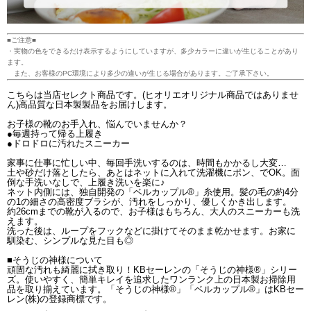
■ご注意■
・実物の色をできるだけ表示するようにしていますが、多少カラーに違いが生じることがあり
ます。
また、お客様のPC環境により多少の違いが生じる場合があります。ご了承下さい。
こちらは当店セレクト商品です。(ヒオリエオリジナル商品ではありませ
ん)高品質な日本製製品をお届けします。
お子様の靴のお手入れ、悩んでいませんか？
●毎週持って帰る上履き
●ドロドロに汚れたスニーカー
家事に仕事に忙しい中、毎回手洗いするのは、時間もかかるし大変…
土や砂だけ落としたら、あとはネットに入れて洗濯機にポン、でOK。面
倒な手洗いなしで、上履き洗いを楽に♪
ネット内側には、独自開発の「ベルカップル®」糸使用。髪の毛の約4分
の1の細さの高密度ブラシが、汚れをしっかり、優しくかき出します。
約26cmまでの靴が入るので、お子様はもちろん、大人のスニーカーも洗
えます。
洗った後は、ループをフックなどに掛けてそのまま乾かせます。お家に
馴染む、シンプルな見た目も◎
■そうじの神様について
頑固な汚れも綺麗に拭き取り！KBセーレンの「そうじの神様®」シリー
ズ。使いやすく、簡単キレイを追求したワンランク上の日本製お掃除用
品を取り揃えています。「そうじの神様®」「ベルカップル®」はKBセー
レン(株)の登録商標です。