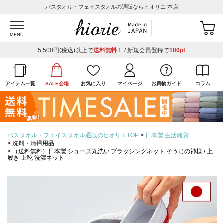
バスタオル・フェイスタオルの通販ならヒオリエ 本店
MENU
5,500円(税込)以上で
送料無料！
/ 新規会員登録で
100pt
アイテム一覧
SALE会場
お気に入り
マイページ
お買物ガイド
コラム
バスタオル・フェイスタオル通販のヒオリエTOP
日本製 生活雑貨
洗剤・清掃用品
（送料無料）日本製 シューズ丸洗い ブラッシングネット そうじの神様 / 上
履き 上靴 洗濯ネット