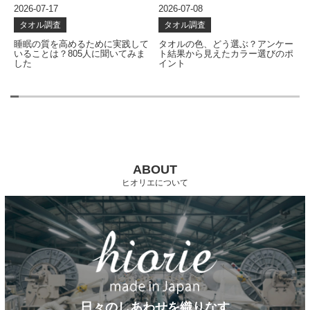
2026-07-17
2026-07-08
2
タオル調査
タオル調査
な
睡眠の質を高めるために実践して
タオルの色、どう選ぶ？アンケー
いることは？805人に聞いてみま
ト結果から見えたカラー選びのポ
した
イント
ABOUT
ヒオリエについて
日々のしあわせを織りなす