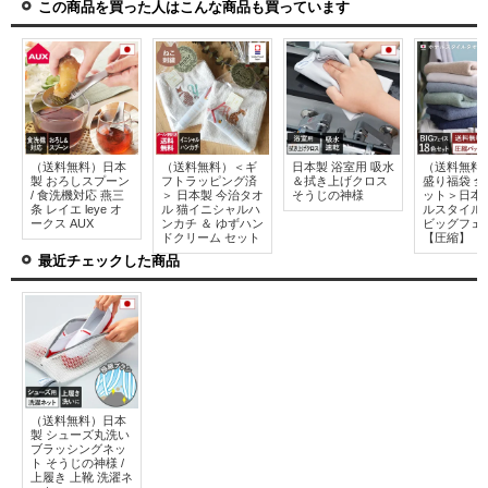
この商品を買った人はこんな商品も買っています
（送料無料）日本
（送料無料）＜ギ
日本製 浴室用 吸水
（送料無料
製 おろしスプーン
フトラッピング済
＆拭き上げクロス
盛り福袋 全
/ 食洗機対応 燕三
＞ 日本製 今治タオ
そうじの神様
ット＞日本
条 レイエ leye オ
ル 猫イニシャルハ
ルスタイル
ークス AUX
ンカチ ＆ ゆずハン
ビッグフェ
ドクリーム セット
【圧縮】
最近チェックした商品
（送料無料）日本
製 シューズ丸洗い
ブラッシングネッ
ト そうじの神様 /
上履き 上靴 洗濯ネ