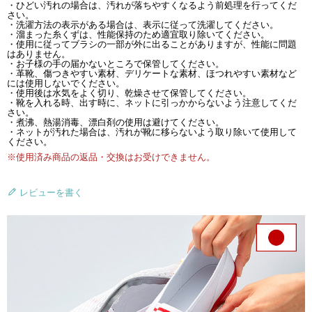
・ひどい汚れの場合は、汚れが落ちやすくなるよう前処理を行ってくだ
さい。
・洗濯方法の表示がある場合は、表示に従って洗濯してください。
・溜まった糸くずは、性能保持のため適宜取り除いてください。
・使用に従ってブラシの一部が外に出ることがありますが、性能に問題
はありません。
・お子様の手の届かないところで保管してください。
・革靴、傷つきやすい素材、デリケートな素材、ほつれやすい素材など
には使用しないでください。
・使用後は水気をよく切り、乾燥させて保管してください。
・靴を入れる時、出す時に、ネットに引っかからないよう注意してくだ
さい。
・煮沸、熱湯消毒、漂白剤の使用は避けてください。
・ネットが汚れた場合は、汚れが靴に移らないよう取り除いて使用して
ください。
※使用済み商品の返品・交換はお受けできません。
レビューを書く