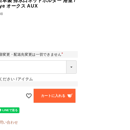
本製 排水口ネットホルダー 浴室 /
ye オークス AUX
08
容変更・配送先変更は一切できません
(
必
須
)
ください
アイテム
カートに入れる
問い合わせ