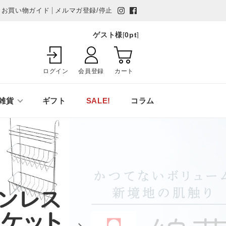
お買い物ガイド
メルマガ登録/停止
ゲスト様
[
0
pt
]
ログイン
会員登録
カート
雑貨
ギフト
SALE!
コラム