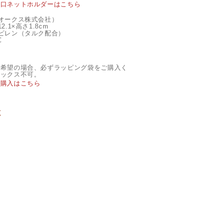
水口ネットホルダーはこちら
オークス株式会社）
.1×高さ1.8cm
ピレン（タルク配合）
℃
ご希望の場合、必ずラッピング袋をご購入く
ボックス不可。
ご購入はこちら
く