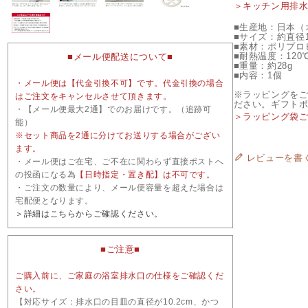
＞キッチン用排
■生産地：日本（
■サイズ：約直径12
■素材：ポリプロ
■耐熱温度：120
■メール便配送について■
■重量：約28g
■内容：1個
・メール便は【代金引換不可】です。代金引換の場合
※ラッピングを
はご注文をキャンセルさせて頂きます。
ださい。ギフト
・【メール便最大2通】でのお届けです。（追跡可
＞ラッピング袋
能）
※セット商品を2通に分けてお送りする場合がござい
ます。
レビューを書
・メール便はご在宅、ご不在に関わらず直接ポストへ
の投函になる為
【日時指定・置き配】は不可です。
・ご注文の数量により、メール便容量を超えた場合は
宅配便となります。
＞詳細はこちらからご確認ください。
■ご注意■
ご購入前に、ご家庭の浴室排水口の仕様をご確認くだ
さい。
【対応サイズ：排水口の目皿の直径が10.2cm、かつ