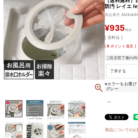
（送料無料）日
防汚 レイエ le
商品番号
AUXzk0
¥
935
税込
送料込
[
9
ポイント進呈 ]
ご注文完了後の内
■カラーをお選び
グレー
―
商品についてのお