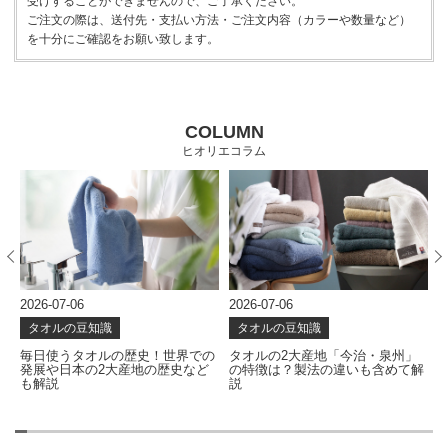
受けすることができませんので、ご了承ください。
ご注文の際は、送付先・支払い方法・ご注文内容（カラーや数量など）
を十分にご確認をお願い致します。
COLUMN
ヒオリエコラム
2026-07-06
2026-07-06
2
タオルの豆知識
タオルの豆知識
な
毎日使うタオルの歴史！世界での
タオルの2大産地「今治・泉州」
発展や日本の2大産地の歴史など
の特徴は？製法の違いも含めて解
も解説
説