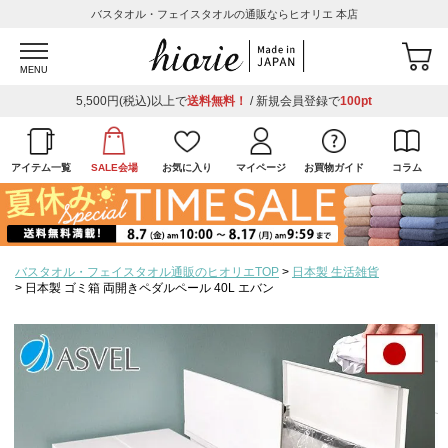
バスタオル・フェイスタオルの通販ならヒオリエ 本店
MENU
5,500円(税込)以上で
送料無料！
/ 新規会員登録で
100pt
アイテム一覧
SALE会場
お気に入り
マイページ
お買物ガイド
コラム
バスタオル・フェイスタオル通販のヒオリエTOP
日本製 生活雑貨
日本製 ゴミ箱 両開きペダルペール 40L エバン