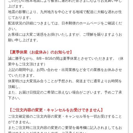
このたびの熊本地震により被害に遭われた皆さまに心よりお見舞い申し
上げます。
地震の影響により、九州地方を中心とする地域で配送に大幅な遅れが生
じております。
配送状況の詳細につきましては、日本郵便のホームページをご確認くだ
さい。
お客様には大変ご迷惑をお掛けいたしますが、ご理解を賜りますようお
願い申し上げます。
【夏季休業（お盆休み）のお知らせ】
誠に勝手ながら、8/8～8/16の間は夏季休業とさせていただきます。（休
業中もご注文頂けます）
上記の期間中は、お問い合わせ・出荷業務など全ての業務をお休みさせ
ていただきます。
休業明けは大変混み合うことが予想され、発送までに通常よりお時間を
頂戴し、
また、お届け日指定のご希望に添えない場合がございます。予めご了承
下さい。
【ご注文内容の変更・キャンセルをお受けできません】
ご注文確定後のご注文内容の変更・キャンセル等を一切お受けすること
ができません。
またご注文時に注文内容の変更のご要望を備考欄に記入されましてもお