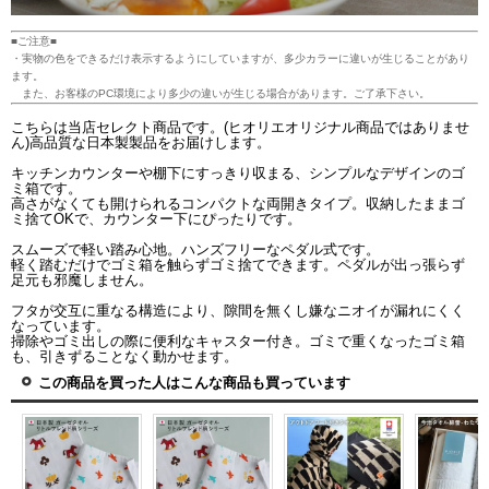
■ご注意■
・実物の色をできるだけ表示するようにしていますが、多少カラーに違いが生じることがあり
ます。
また、お客様のPC環境により多少の違いが生じる場合があります。ご了承下さい。
こちらは当店セレクト商品です。(ヒオリエオリジナル商品ではありませ
ん)高品質な日本製製品をお届けします。
キッチンカウンターや棚下にすっきり収まる、シンプルなデザインのゴ
ミ箱です。
高さがなくても開けられるコンパクトな両開きタイプ。収納したままゴ
ミ捨てOKで、カウンター下にぴったりです。
スムーズで軽い踏み心地。ハンズフリーなペダル式です。
軽く踏むだけでゴミ箱を触らずゴミ捨てできます。ペダルが出っ張らず
足元も邪魔しません。
フタが交互に重なる構造により、隙間を無くし嫌なニオイが漏れにくく
なっています。
掃除やゴミ出しの際に便利なキャスター付き。ゴミで重くなったゴミ箱
も、引きずることなく動かせます。
この商品を買った人はこんな商品も買っています