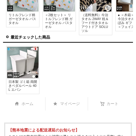
リトルフレンド柄
＜2枚セット＞ リ
（送料無料）今治
● ＜木箱＞
ガーゼタオル バス
トルフレンド柄 ガ
タオル 2WAY 枕＆
今治タオル
タオル
ーゼタオル バスタ
フード付きタオル
ぼみ ギフ
オル
アウトドア SOLU
＜フェイス
ソル
最近チェックした商品
日本製 ゴミ箱 両開
きペダルペール 40
L エバン
ホーム
マイページ
カート
【熊本地震による配送遅延のお知らせ】