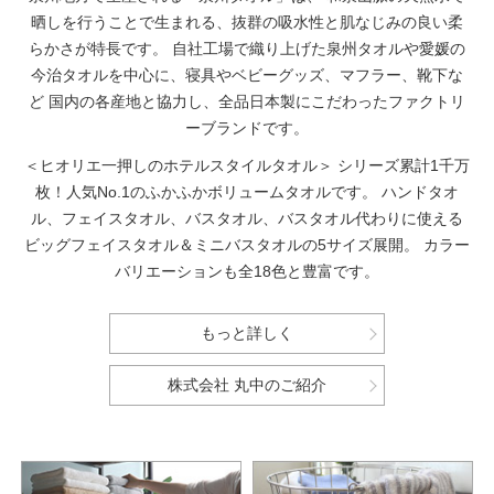
晒しを行うことで生まれる、抜群の吸水性と肌なじみの良い柔
らかさが特長です。
自社工場で織り上げた泉州タオルや愛媛の
今治タオルを中心に、寝具やベビーグッズ、マフラー、靴下な
ど
国内の各産地と協力し、全品日本製にこだわったファクトリ
ーブランドです。
＜ヒオリエ一押しのホテルスタイルタオル＞
シリーズ累計1千万
枚！人気No.1のふかふかボリュームタオルです。
ハンドタオ
ル、フェイスタオル、バスタオル、バスタオル代わりに使える
ビッグフェイスタオル＆ミニバスタオルの5サイズ展開。
カラー
バリエーションも全18色と豊富です。
もっと詳しく
株式会社 丸中のご紹介