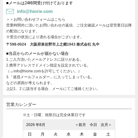
■メールは24時間受け付けております
info@hiorie.com
＞＞お問い合わせフォームはこちら
営業時間外に頂いたお問い合わせの返信、ご注文確認メールは翌営業日以降
の配信になります。
※受注の状況により遅れる場合がございます。
〒598-0024 大阪府泉佐野市上之郷1943
株式会社 丸中
■当店からのメールが届かない場合
1.ご入力頂いたメールアドレスに誤りがある。
2.携帯アドレスでドメイン指定を設定されている。
（→info@hiorie.comを許可してください。）
3.「迷惑メールフォルダー」に入ってしまっている。
などの原因が考えられます。
上記1、2 に該当する場合、メールにてご連絡ください。
営業カレンダー
※土・日曜、祝祭日は完全休業日です
2026 年8月
＜前月
今日
次月＞
日
月
火
水
木
金
土