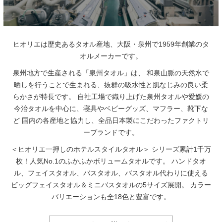
ヒオリエは歴史あるタオル産地、大阪・泉州で1959年創業のタ
オルメーカーです。
泉州地方で生産される「泉州タオル」は、
和泉山脈の天然水で
晒しを行うことで生まれる、抜群の吸水性と肌なじみの良い柔
らかさが特長です。
自社工場で織り上げた泉州タオルや愛媛の
今治タオルを中心に、寝具やベビーグッズ、マフラー、靴下な
ど
国内の各産地と協力し、全品日本製にこだわったファクトリ
ーブランドです。
＜ヒオリエ一押しのホテルスタイルタオル＞
シリーズ累計1千万
枚！人気No.1のふかふかボリュームタオルです。
ハンドタオ
ル、フェイスタオル、バスタオル、バスタオル代わりに使える
ビッグフェイスタオル＆ミニバスタオルの5サイズ展開。
カラー
バリエーションも全18色と豊富です。