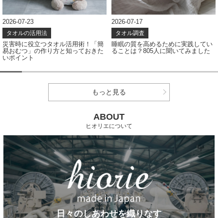
2026-07-23
2026-07-17
タオルの活用法
タオル調査
災害時に役立つタオル活用術！「簡
睡眠の質を高めるために実践してい
易おむつ」の作り方と知っておきた
ることは？805人に聞いてみました
いポイント
もっと見る
ABOUT
ヒオリエについて
日々のしあわせを織りなす