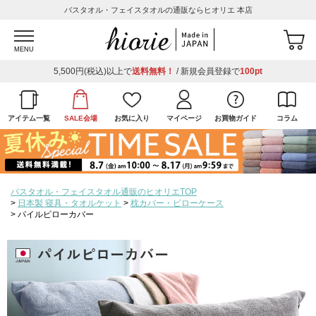
バスタオル・フェイスタオルの通販ならヒオリエ 本店
MENU
5,500円(税込)以上で
送料無料！
/ 新規会員登録で
100pt
アイテム一覧
SALE会場
お気に入り
マイページ
お買物ガイド
コラム
バスタオル・フェイスタオル通販のヒオリエTOP
日本製 寝具・タオルケット
枕カバー・ピローケース
パイルピローカバー