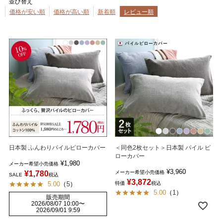
並び替え
価格が安い順
価格が高い順
新着順
レビュー順
日本製 ふんわりパイルピローカバー
＜同色2枚セット＞日本製 パイル ピ
ローカバー
¥
1,980
メーカー希望小売価格
¥
3,960
¥
1,780
メーカー希望小売価格
SALE
税込
¥
3,872
5.00
（
5
）
特価
税込
5.00
（
1
）
販売期間
2026/08/07 10:00
〜
2026/09/01 9:59