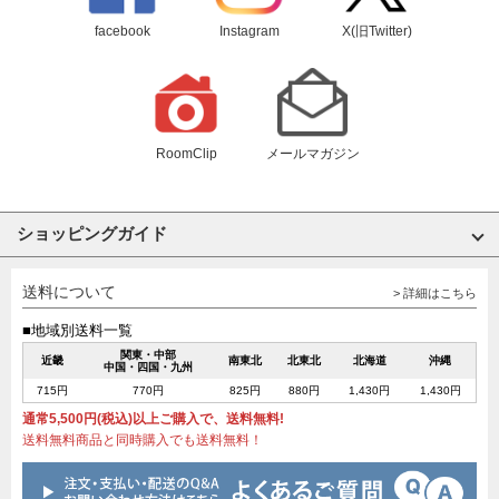
facebook
Instagram
X(旧Twitter)
RoomClip
メールマガジン
ショッピングガイド
送料について
> 詳細はこちら
■地域別送料一覧
関東・中部
近畿
南東北
北東北
北海道
沖縄
中国・四国・九州
715円
770円
825円
880円
1,430円
1,430円
通常5,500円(税込)以上ご購入で、送料無料!
送料無料商品と同時購入でも送料無料！