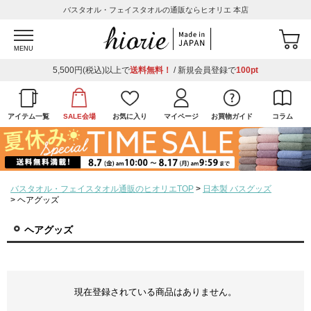
バスタオル・フェイスタオルの通販ならヒオリエ 本店
MENU
5,500円(税込)以上で
送料無料！
/ 新規会員登録で
100pt
アイテム一覧
SALE会場
お気に入り
マイページ
お買物ガイド
コラム
バスタオル・フェイスタオル通販のヒオリエTOP
日本製 バスグッズ
ヘアグッズ
ヘアグッズ
現在登録されている商品はありません。