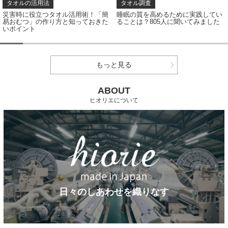
タオルの活用法
タオル調査
災害時に役立つタオル活用術！「簡
睡眠の質を高めるために実践してい
易おむつ」の作り方と知っておきた
ることは？805人に聞いてみました
いポイント
もっと見る
ABOUT
ヒオリエについて
日々のしあわせを織りなす