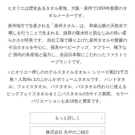
ヒオリエは歴史あるタオル産地、大阪・泉州で1959年創業のタ
オルメーカーです。
泉州地方で生産される「泉州タオル」は、
和泉山脈の天然水で
晒しを行うことで生まれる、抜群の吸水性と肌なじみの良い柔
らかさが特長です。
自社工場で織り上げた泉州タオルや愛媛の
今治タオルを中心に、寝具やベビーグッズ、マフラー、靴下な
ど
国内の各産地と協力し、全品日本製にこだわったファクトリ
ーブランドです。
＜ヒオリエ一押しのホテルスタイルタオル＞
シリーズ累計1千万
枚！人気No.1のふかふかボリュームタオルです。
ハンドタオ
ル、フェイスタオル、バスタオル、バスタオル代わりに使える
ビッグフェイスタオル＆ミニバスタオルの5サイズ展開。
カラー
バリエーションも全18色と豊富です。
もっと詳しく
株式会社 丸中のご紹介