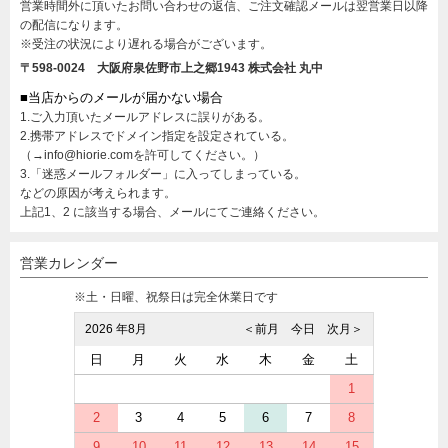
営業時間外に頂いたお問い合わせの返信、ご注文確認メールは翌営業日以降
の配信になります。
※受注の状況により遅れる場合がございます。
〒598-0024 大阪府泉佐野市上之郷1943
株式会社 丸中
■当店からのメールが届かない場合
1.ご入力頂いたメールアドレスに誤りがある。
2.携帯アドレスでドメイン指定を設定されている。
（→info@hiorie.comを許可してください。）
3.「迷惑メールフォルダー」に入ってしまっている。
などの原因が考えられます。
上記1、2 に該当する場合、メールにてご連絡ください。
営業カレンダー
※土・日曜、祝祭日は完全休業日です
2026 年8月
＜前月
今日
次月＞
日
月
火
水
木
金
土
1
2
3
4
5
6
7
8
9
10
11
12
13
14
15