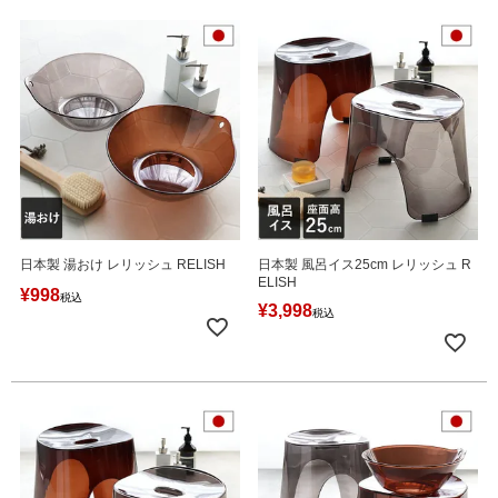
日本製 湯おけ レリッシュ RELISH
日本製 風呂イス25cm レリッシュ R
ELISH
¥
998
税込
¥
3,998
税込