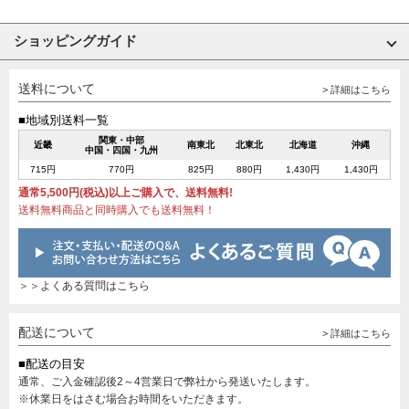
ショッピングガイド
送料について
> 詳細はこちら
■地域別送料一覧
関東・中部
近畿
南東北
北東北
北海道
沖縄
中国・四国・九州
715円
770円
825円
880円
1,430円
1,430円
通常5,500円(税込)以上ご購入で、送料無料!
送料無料商品と同時購入でも送料無料！
＞＞よくある質問はこちら
配送について
> 詳細はこちら
■配送の目安
通常、ご入金確認後2～4営業日で弊社から発送いたします。
※休業日をはさむ場合お時間をいただきます。