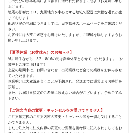
このたびの熊本地震により被害に遭われた皆さまに心よりお見舞い申し
上げます。
地震の影響により、九州地方を中心とする地域で配送に大幅な遅れが生
じております。
配送状況の詳細につきましては、日本郵便のホームページをご確認くだ
さい。
お客様には大変ご迷惑をお掛けいたしますが、ご理解を賜りますようお
願い申し上げます。
【夏季休業（お盆休み）のお知らせ】
誠に勝手ながら、8/8～8/16の間は夏季休業とさせていただきます。（休
業中もご注文頂けます）
上記の期間中は、お問い合わせ・出荷業務など全ての業務をお休みさせ
ていただきます。
休業明けは大変混み合うことが予想され、発送までに通常よりお時間を
頂戴し、
また、お届け日指定のご希望に添えない場合がございます。予めご了承
下さい。
【ご注文内容の変更・キャンセルをお受けできません】
ご注文確定後のご注文内容の変更・キャンセル等を一切お受けすること
ができません。
またご注文時に注文内容の変更のご要望を備考欄に記入されましてもお