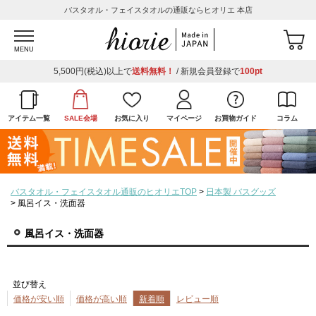
バスタオル・フェイスタオルの通販ならヒオリエ 本店
MENU
5,500円(税込)以上で
送料無料！
/ 新規会員登録で
100pt
アイテム一覧
SALE会場
お気に入り
マイページ
お買物ガイド
コラム
バスタオル・フェイスタオル通販のヒオリエTOP
日本製 バスグッズ
風呂イス・洗面器
風呂イス・洗面器
並び替え
価格が安い順
価格が高い順
新着順
レビュー順