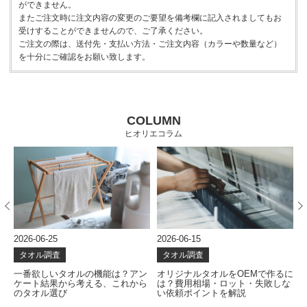
ができません。
またご注文時に注文内容の変更のご要望を備考欄に記入されましてもお
受けすることができませんので、ご了承ください。
ご注文の際は、送付先・支払い方法・ご注文内容（カラーや数量など）
を十分にご確認をお願い致します。
COLUMN
ヒオリエコラム
2026-06-25
2026-06-15
2
タオル調査
タオル調査
ー
一番欲しいタオルの機能は？アン
オリジナルタオルをOEMで作るに
ポ
ケート結果から考える、これから
は？費用相場・ロット・失敗しな
のタオル選び
い依頼ポイントを解説