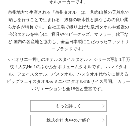
オルメーカーです。
泉州地方で生産される「泉州タオル」は、
和泉山脈の天然水で
晒しを行うことで生まれる、抜群の吸水性と肌なじみの良い柔
らかさが特長です。
自社工場で織り上げた泉州タオルや愛媛の
今治タオルを中心に、寝具やベビーグッズ、マフラー、靴下な
ど
国内の各産地と協力し、全品日本製にこだわったファクトリ
ーブランドです。
＜ヒオリエ一押しのホテルスタイルタオル＞
シリーズ累計1千万
枚！人気No.1のふかふかボリュームタオルです。
ハンドタオ
ル、フェイスタオル、バスタオル、バスタオル代わりに使える
ビッグフェイスタオル＆ミニバスタオルの5サイズ展開。
カラー
バリエーションも全18色と豊富です。
もっと詳しく
株式会社 丸中のご紹介