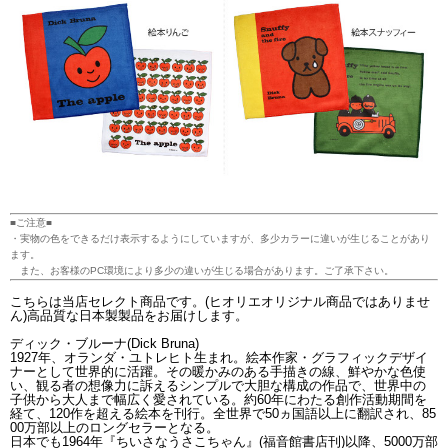
■ご注意■
・実物の色をできるだけ表示するようにしていますが、多少カラーに違いが生じることがあり
ます。
また、お客様のPC環境により多少の違いが生じる場合があります。ご了承下さい。
こちらは当店セレクト商品です。(ヒオリエオリジナル商品ではありませ
ん)高品質な日本製製品をお届けします。
ディック・ブルーナ(Dick Bruna)
1927年、オランダ・ユトレヒト生まれ。絵本作家・グラフィックデザイ
ナーとして世界的に活躍。その暖かみのある手描きの線、鮮やかな色使
い、観る者の想像力に訴えるシンプルで大胆な構成の作品で、世界中の
子供から大人まで幅広く愛されている。約60年にわたる創作活動期間を
経て、120作を超える絵本を刊行。全世界で50ヵ国語以上に翻訳され、85
00万部以上のロングセラーとなる。
日本でも1964年『ちいさなうさこちゃん』(福音館書店刊)以降、5000万部