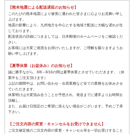
【熊本地震による配送遅延のお知らせ】
このたびの熊本地震により被害に遭われた皆さまに心よりお見舞い申し
上げます。
地震の影響により、九州地方を中心とする地域で配送に大幅な遅れが生
じております。
配送状況の詳細につきましては、日本郵便のホームページをご確認くだ
さい。
お客様には大変ご迷惑をお掛けいたしますが、ご理解を賜りますようお
願い申し上げます。
【夏季休業（お盆休み）のお知らせ】
誠に勝手ながら、8/8～8/16の間は夏季休業とさせていただきます。（休
業中もご注文頂けます）
上記の期間中は、お問い合わせ・出荷業務など全ての業務をお休みさせ
ていただきます。
休業明けは大変混み合うことが予想され、発送までに通常よりお時間を
頂戴し、
また、お届け日指定のご希望に添えない場合がございます。予めご了承
下さい。
【ご注文内容の変更・キャンセルをお受けできません】
ご注文確定後のご注文内容の変更・キャンセル等を一切お受けすること