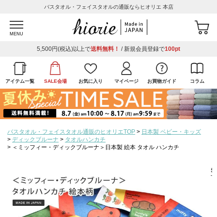
バスタオル・フェイスタオルの通販ならヒオリエ 本店
MENU
5,500円(税込)以上で
送料無料！
/ 新規会員登録で
100pt
アイテム一覧
SALE会場
お気に入り
マイページ
お買物ガイド
コラム
バスタオル・フェイスタオル通販のヒオリエTOP
日本製 ベビー・キッズ
ディックブルーナ
タオルハンカチ
＜ミッフィー・ディックブルーナ＞日本製 絵本 タオル ハンカチ