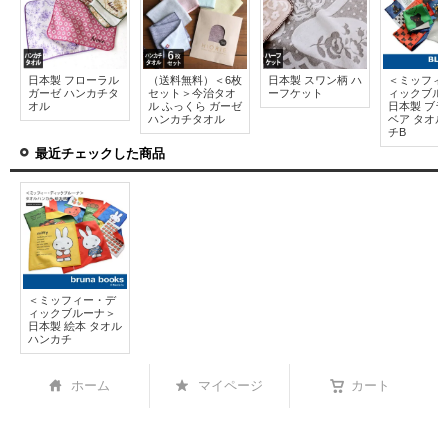
日本製 フローラル
（送料無料）＜6枚
日本製 スワン柄 ハ
＜ミッフィ
ガーゼ ハンカチタ
セット＞今治タオ
ーフケット
ィックブル
オル
ル ふっくら ガーゼ
日本製 ブ
ハンカチタオル
ベア タオル
チB
最近チェックした商品
＜ミッフィー・デ
ィックブルーナ＞
日本製 絵本 タオル
ハンカチ
ホーム
マイページ
カート