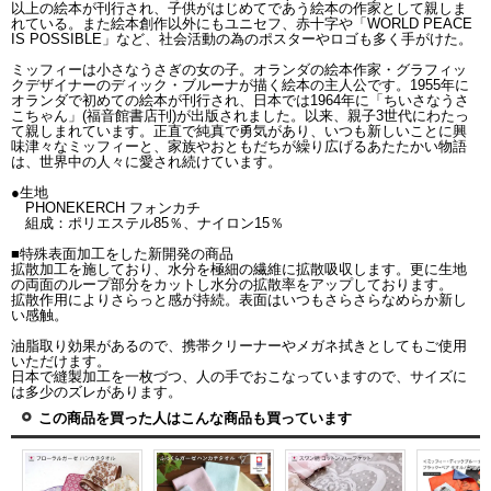
以上の絵本が刊行され、子供がはじめてであう絵本の作家として親しま
れている。また絵本創作以外にもユニセフ、赤十字や「WORLD PEACE
IS POSSIBLE」など、社会活動の為のポスターやロゴも多く手がけた。
ミッフィーは小さなうさぎの女の子。オランダの絵本作家・グラフィッ
クデザイナーのディック・ブルーナが描く絵本の主人公です。1955年に
オランダで初めての絵本が刊行され、日本では1964年に「ちいさなうさ
こちゃん」(福音館書店刊)が出版されました。以来、親子3世代にわたっ
て親しまれています。正直で純真で勇気があり、いつも新しいことに興
味津々なミッフィーと、家族やおともだちが繰り広げるあたたかい物語
は、世界中の人々に愛され続けています。
●生地
PHONEKERCH フォンカチ
組成：ポリエステル85％、ナイロン15％
■特殊表面加工をした新開発の商品
拡散加工を施しており、水分を極細の繊維に拡散吸収します。更に生地
の両面のループ部分をカットし水分の拡散率をアップしております。
拡散作用によりさらっと感が持続。表面はいつもさらさらなめらか新し
い感触。
油脂取り効果があるので、携帯クリーナーやメガネ拭きとしてもご使用
いただけます。
日本で縫製加工を一枚づつ、人の手でおこなっていますので、サイズに
は多少のズレがあります。
この商品を買った人はこんな商品も買っています