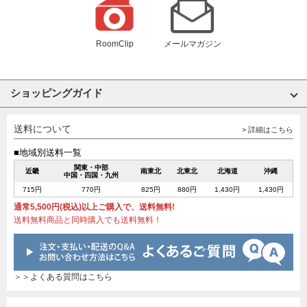
RoomClip
メールマガジン
ショッピングガイド
送料について
> 詳細はこちら
■地域別送料一覧
関東・中部
近畿
南東北
北東北
北海道
沖縄
中国・四国・九州
715円
770円
825円
880円
1,430円
1,430円
通常5,500円(税込)以上ご購入で、送料無料!
送料無料商品と同時購入でも送料無料！
＞＞よくある質問はこちら