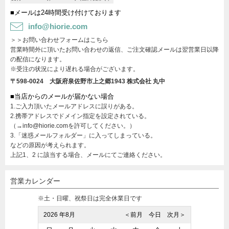
■メールは24時間受け付けております
info@hiorie.com
＞＞お問い合わせフォームはこちら
営業時間外に頂いたお問い合わせの返信、ご注文確認メールは翌営業日以降
の配信になります。
※受注の状況により遅れる場合がございます。
〒598-0024 大阪府泉佐野市上之郷1943
株式会社 丸中
■当店からのメールが届かない場合
1.ご入力頂いたメールアドレスに誤りがある。
2.携帯アドレスでドメイン指定を設定されている。
（→info@hiorie.comを許可してください。）
3.「迷惑メールフォルダー」に入ってしまっている。
などの原因が考えられます。
上記1、2 に該当する場合、メールにてご連絡ください。
営業カレンダー
※土・日曜、祝祭日は完全休業日です
2026 年8月
＜前月
今日
次月＞