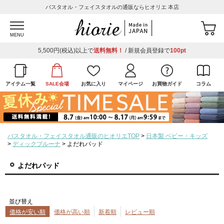
バスタオル・フェイスタオルの通販ならヒオリエ 本店
MENU
5,500円(税込)以上で
送料無料！
/ 新規会員登録で
100pt
アイテム一覧
SALE会場
お気に入り
マイページ
お買物ガイド
コラム
バスタオル・フェイスタオル通販のヒオリエTOP
日本製 ベビー・キッズ
ディックブルーナ
よだれパッド
よだれパッド
並び替え
価格が安い順
価格が高い順
新着順
レビュー順