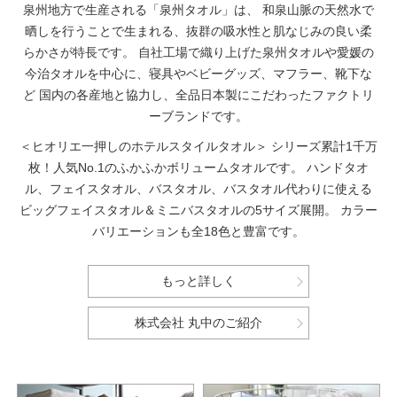
泉州地方で生産される「泉州タオル」は、
和泉山脈の天然水で
晒しを行うことで生まれる、抜群の吸水性と肌なじみの良い柔
らかさが特長です。
自社工場で織り上げた泉州タオルや愛媛の
今治タオルを中心に、寝具やベビーグッズ、マフラー、靴下な
ど
国内の各産地と協力し、全品日本製にこだわったファクトリ
ーブランドです。
＜ヒオリエ一押しのホテルスタイルタオル＞
シリーズ累計1千万
枚！人気No.1のふかふかボリュームタオルです。
ハンドタオ
ル、フェイスタオル、バスタオル、バスタオル代わりに使える
ビッグフェイスタオル＆ミニバスタオルの5サイズ展開。
カラー
バリエーションも全18色と豊富です。
もっと詳しく
株式会社 丸中のご紹介