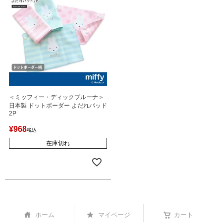
＜ミッフィー・ディックブルーナ＞
日本製 ドットボーダー よだれパッド
2P
¥
968
税込
在庫切れ
ホーム
マイページ
カート