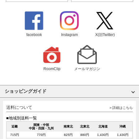
facebook
Instagram
X(旧Twitter)
RoomClip
メールマガジン
ショッピングガイド
送料について
> 詳細はこちら
■地域別送料一覧
関東・中部
近畿
南東北
北東北
北海道
沖縄
中国・四国・九州
715円
770円
825円
880円
1,430円
1,430円