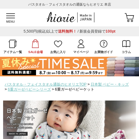
バスタオル・フェイスタオルの通販ならヒオリエ 本店
MENU
5,500円(税込)以上で
送料無料！
/ 新規会員登録で
100pt
アイテム一覧
SALE会場
お気に入り
マイページ
お買物ガイド
コラム
バスタオル・フェイスタオル通販のヒオリエTOP
日本製 ベビー・キッズ
6重ガーゼベビーシリーズ
6重ガーゼベビーケット