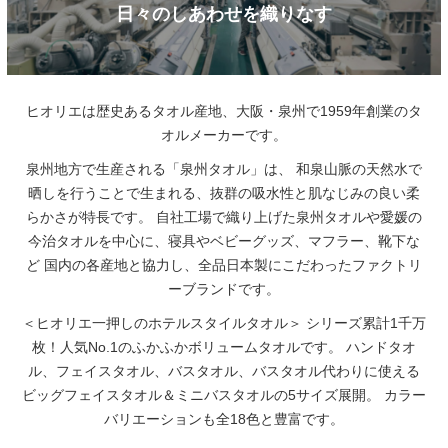
日々のしあわせを織りなす
ヒオリエは歴史あるタオル産地、大阪・泉州で1959年創業のタ
オルメーカーです。
泉州地方で生産される「泉州タオル」は、
和泉山脈の天然水で
晒しを行うことで生まれる、抜群の吸水性と肌なじみの良い柔
らかさが特長です。
自社工場で織り上げた泉州タオルや愛媛の
今治タオルを中心に、寝具やベビーグッズ、マフラー、靴下な
ど
国内の各産地と協力し、全品日本製にこだわったファクトリ
ーブランドです。
＜ヒオリエ一押しのホテルスタイルタオル＞
シリーズ累計1千万
枚！人気No.1のふかふかボリュームタオルです。
ハンドタオ
ル、フェイスタオル、バスタオル、バスタオル代わりに使える
ビッグフェイスタオル＆ミニバスタオルの5サイズ展開。
カラー
バリエーションも全18色と豊富です。