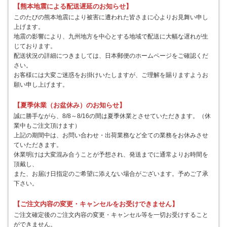
【熊本地震による配送遅延のお知らせ】
このたびの熊本地震により被害に遭われた皆さまに心よりお見舞い申し
上げます。
地震の影響により、九州地方を中心とする地域で配送に大幅な遅れが生
じております。
配送状況の詳細につきましては、日本郵便のホームページをご確認くだ
さい。
お客様には大変ご迷惑をお掛けいたしますが、ご理解を賜りますようお
願い申し上げます。
【夏季休業（お盆休み）のお知らせ】
誠に勝手ながら、8/8～8/16の間は夏季休業とさせていただきます。（休
業中もご注文頂けます）
上記の期間中は、お問い合わせ・出荷業務など全ての業務をお休みさせ
ていただきます。
休業明けは大変混み合うことが予想され、発送までに通常よりお時間を
頂戴し、
また、お届け日指定のご希望に添えない場合がございます。予めご了承
下さい。
【ご注文内容の変更・キャンセルをお受けできません】
ご注文確定後のご注文内容の変更・キャンセル等を一切お受けすること
ができません。