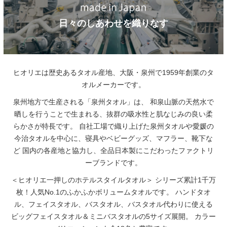
日々のしあわせを織りなす
ヒオリエは歴史あるタオル産地、大阪・泉州で1959年創業のタ
オルメーカーです。
泉州地方で生産される「泉州タオル」は、
和泉山脈の天然水で
晒しを行うことで生まれる、抜群の吸水性と肌なじみの良い柔
らかさが特長です。
自社工場で織り上げた泉州タオルや愛媛の
今治タオルを中心に、寝具やベビーグッズ、マフラー、靴下な
ど
国内の各産地と協力し、全品日本製にこだわったファクトリ
ーブランドです。
＜ヒオリエ一押しのホテルスタイルタオル＞
シリーズ累計1千万
枚！人気No.1のふかふかボリュームタオルです。
ハンドタオ
ル、フェイスタオル、バスタオル、バスタオル代わりに使える
ビッグフェイスタオル＆ミニバスタオルの5サイズ展開。
カラー