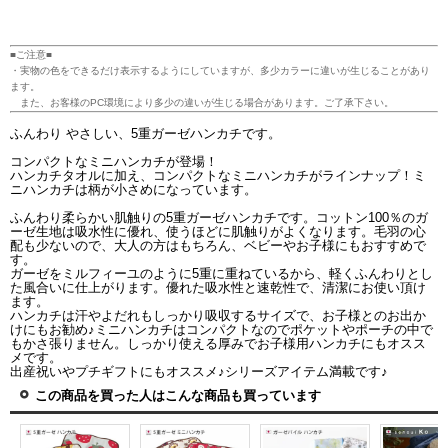
■ご注意■
・実物の色をできるだけ表示するようにしていますが、多少カラーに違いが生じることがあり
ます。
また、お客様のPC環境により多少の違いが生じる場合があります。ご了承下さい。
ふんわり やさしい、5重ガーゼハンカチです。
コンパクトなミニハンカチが登場！
ハンカチタオルに加え、コンパクトなミニハンカチがラインナップ！ミ
ニハンカチは柄が小さめになっています。
ふんわり柔らかい肌触りの5重ガーゼハンカチです。コットン100％のガ
ーゼ生地は吸水性に優れ、使うほどに肌触りがよくなります。毛羽の心
配も少ないので、大人の方はもちろん、ベビーやお子様にもおすすめで
す。
ガーゼをミルフィーユのように5重に重ねているから、軽くふんわりとし
た風合いに仕上がります。優れた吸水性と速乾性で、清潔にお使い頂け
ます。
ハンカチは汗やよだれもしっかり吸収するサイズで、お子様とのお出か
けにもお勧め♪ミニハンカチはコンパクトなのでポケットやポーチの中で
もかさ張りません。しっかり使える厚みでお子様用ハンカチにもオスス
メです。
出産祝いやプチギフトにもオススメ♪シリーズアイテム満載です♪
この商品を買った人はこんな商品も買っています