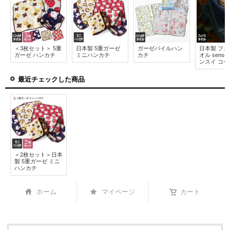
＜3枚セット＞ 5重
日本製 5重ガーゼ
ガーゼパイルハン
日本製 フ
ガーゼ ハンカチ
ミニハンカチ
カチ
オル sensui
ンスイ コー
最近チェックした商品
＜2枚セット＞日本
製 5重ガーゼ ミニ
ハンカチ
ホーム
マイページ
カート