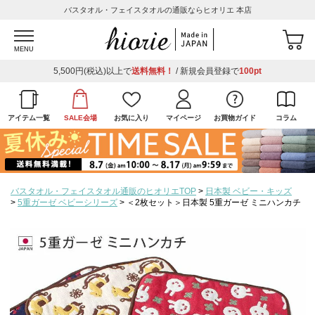
バスタオル・フェイスタオルの通販ならヒオリエ 本店
MENU
5,500円(税込)以上で
送料無料！
/ 新規会員登録で
100pt
アイテム一覧
SALE会場
お気に入り
マイページ
お買物ガイド
コラム
バスタオル・フェイスタオル通販のヒオリエTOP
日本製 ベビー・キッズ
5重ガーゼ ベビーシリーズ
＜2枚セット＞日本製 5重ガーゼ ミニハンカチ