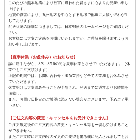
このたびの熊本地震により被害に遭われた皆さまに心よりお見舞い申し
上げます。
地震の影響により、九州地方を中心とする地域で配送に大幅な遅れが生
じております。
配送状況の詳細につきましては、日本郵便のホームページをご確認くだ
さい。
お客様には大変ご迷惑をお掛けいたしますが、ご理解を賜りますようお
願い申し上げます。
【夏季休業（お盆休み）のお知らせ】
誠に勝手ながら、8/8～8/16の間は夏季休業とさせていただきます。（休
業中もご注文頂けます）
上記の期間中は、お問い合わせ・出荷業務など全ての業務をお休みさせ
ていただきます。
休業明けは大変混み合うことが予想され、発送までに通常よりお時間を
頂戴し、
また、お届け日指定のご希望に添えない場合がございます。予めご了承
下さい。
【ご注文内容の変更・キャンセルをお受けできません】
ご注文確定後のご注文内容の変更・キャンセル等を一切お受けすること
ができません。
またご注文時に注文内容の変更のご要望を備考欄に記入されましてもお