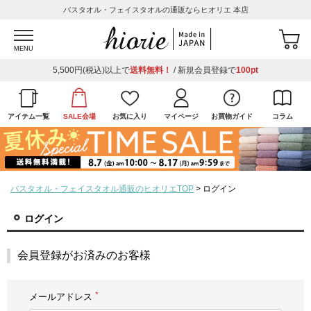
バスタオル・フェイスタオルの通販ならヒオリエ 本店
MENU
5,500円(税込)以上で
送料無料！
/ 新規会員登録で
100pt
アイテム一覧
SALE会場
お気に入り
マイページ
お買物ガイド
コラム
バスタオル・フェイスタオル通販のヒオリエTOP
ログイン
ログイン
会員登録がお済みのお客様
メールアドレス
(必