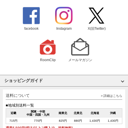
facebook
Instagram
X(旧Twitter)
RoomClip
メールマガジン
ショッピングガイド
送料について
> 詳細はこちら
■地域別送料一覧
関東・中部
近畿
南東北
北東北
北海道
沖縄
中国・四国・九州
715円
770円
825円
880円
1,430円
1,430円