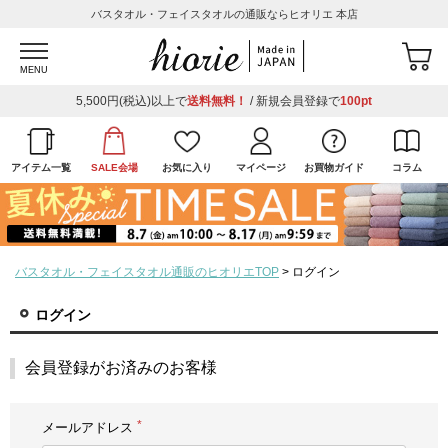
バスタオル・フェイスタオルの通販ならヒオリエ 本店
MENU
5,500円(税込)以上で
送料無料！
/ 新規会員登録で
100pt
アイテム一覧
SALE会場
お気に入り
マイページ
お買物ガイド
コラム
バスタオル・フェイスタオル通販のヒオリエTOP
ログイン
ログイン
会員登録がお済みのお客様
メールアドレス
(必