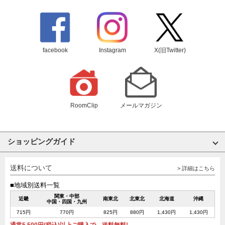
facebook
Instagram
X(旧Twitter)
RoomClip
メールマガジン
ショッピングガイド
送料について
> 詳細はこちら
■地域別送料一覧
関東・中部
近畿
南東北
北東北
北海道
沖縄
中国・四国・九州
715円
770円
825円
880円
1,430円
1,430円