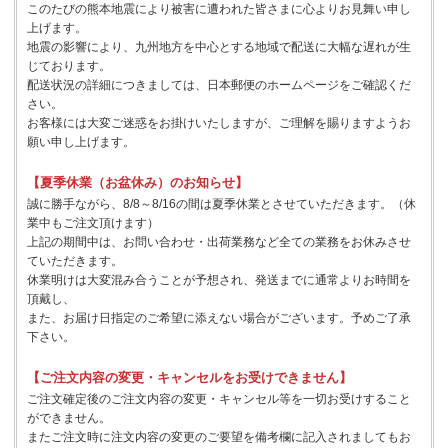
このたびの熊本地震により被害に遭われた皆さまに心よりお見舞い申し
上げます。
地震の影響により、九州地方を中心とする地域で配送に大幅な遅れが生
じております。
配送状況の詳細につきましては、日本郵便のホームページをご確認くだ
さい。
お客様には大変ご迷惑をお掛けいたしますが、ご理解を賜りますようお
願い申し上げます。
【夏季休業（お盆休み）のお知らせ】
誠に勝手ながら、8/8～8/16の間は夏季休業とさせていただきます。（休
業中もご注文頂けます）
上記の期間中は、お問い合わせ・出荷業務など全ての業務をお休みさせ
ていただきます。
休業明けは大変混み合うことが予想され、発送までに通常よりお時間を
頂戴し、
また、お届け日指定のご希望に添えない場合がございます。予めご了承
下さい。
【ご注文内容の変更・キャンセルをお受けできません】
ご注文確定後のご注文内容の変更・キャンセル等を一切お受けすること
ができません。
またご注文時に注文内容の変更のご要望を備考欄に記入されましてもお