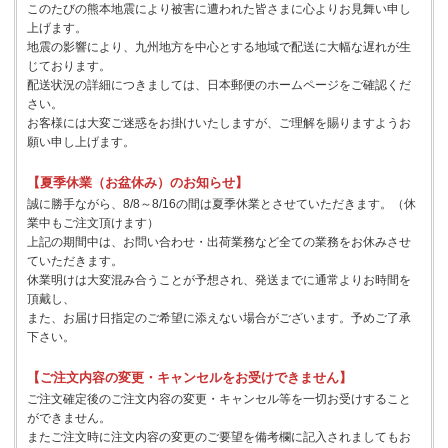
このたびの熊本地震により被害に遭われた皆さまに心よりお見舞い申し
上げます。
地震の影響により、九州地方を中心とする地域で配送に大幅な遅れが生
じております。
配送状況の詳細につきましては、日本郵便のホームページをご確認くだ
さい。
お客様には大変ご迷惑をお掛けいたしますが、ご理解を賜りますようお
願い申し上げます。
【夏季休業（お盆休み）のお知らせ】
誠に勝手ながら、8/8～8/16の間は夏季休業とさせていただきます。（休
業中もご注文頂けます）
上記の期間中は、お問い合わせ・出荷業務など全ての業務をお休みさせ
ていただきます。
休業明けは大変混み合うことが予想され、発送までに通常よりお時間を
頂戴し、
また、お届け日指定のご希望に添えない場合がございます。予めご了承
下さい。
【ご注文内容の変更・キャンセルをお受けできません】
ご注文確定後のご注文内容の変更・キャンセル等を一切お受けすること
ができません。
またご注文時に注文内容の変更のご要望を備考欄に記入されましてもお