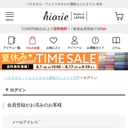
バスタオル・フェイスタオルの通販ならヒオリエ 本店
MENU
5,500円(税込)以上で
送料無料！
/ 新規会員登録で
100pt
アイテム一覧
SALE会場
お気に入り
マイページ
お買物ガイド
コラム
バスタオル・フェイスタオル通販のヒオリエTOP
ログイン
ログイン
会員登録がお済みのお客様
メールアドレス
(必