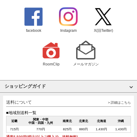
facebook
Instagram
X(旧Twitter)
RoomClip
メールマガジン
ショッピングガイド
送料について
> 詳細はこちら
■地域別送料一覧
関東・中部
近畿
南東北
北東北
北海道
沖縄
中国・四国・九州
715円
770円
825円
880円
1,430円
1,430円