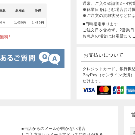
通常、ご入金確認後2～4営
※休業日をはさむ場合お時
東北
北海道
沖縄
※ご注文の混雑状況などに
80円
1,430円
1,430円
■日時指定承ります
ご注文日を含めず、2営業日
お急ぎの場合はお電話にて
無料!
お支払いについて
クレジットカード、銀行振
PayPay（オンライン決済）
だけます。
■当店からのメールが届かない場合
1.ご入力頂いたメールアドレスに誤りがある。