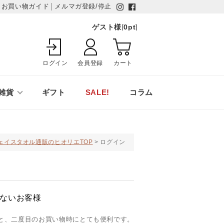
お買い物ガイド
メルマガ登録/停止
ゲスト様
[
0
pt
]
ログイン
会員登録
カート
雑貨
ギフト
SALE!
コラム
ェイスタオル通販のヒオリエTOP
ログイン
ないお客様
と、二度目のお買い物時にとても便利です。