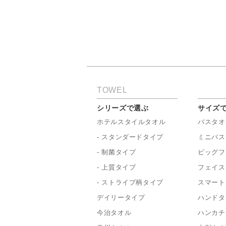
TOWEL
シリーズで選ぶ
サイズ
ホテルスタイルタオル
バスタオ
- スタンダードタイプ
ミニバス
- 制菌タイプ
ビッグフ
- 上質タイプ
フェイス
- ストライプ柄タイプ
スマート
デイリータイプ
ハンドタ
今治タオル
ハンカチ