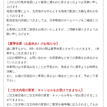
このたびの熊本地震により被害に遭われた皆さまに心よりお見舞い申し
上げます。
地震の影響により、九州地方を中心とする地域で配送に大幅な遅れが生
じております。
配送状況の詳細につきましては、日本郵便のホームページをご確認くだ
さい。
お客様には大変ご迷惑をお掛けいたしますが、ご理解を賜りますようお
願い申し上げます。
【夏季休業（お盆休み）のお知らせ】
誠に勝手ながら、8/8～8/16の間は夏季休業とさせていただきます。（休
業中もご注文頂けます）
上記の期間中は、お問い合わせ・出荷業務など全ての業務をお休みさせ
ていただきます。
休業明けは大変混み合うことが予想され、発送までに通常よりお時間を
頂戴し、
また、お届け日指定のご希望に添えない場合がございます。予めご了承
下さい。
【ご注文内容の変更・キャンセルをお受けできません】
ご注文確定後のご注文内容の変更・キャンセル等を一切お受けすること
ができません。
またご注文時に注文内容の変更のご要望を備考欄に記入されましてもお