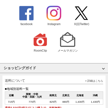
facebook
Instagram
X(旧Twitter)
RoomClip
メールマガジン
ショッピングガイド
送料について
> 詳細はこちら
■地域別送料一覧
関東・中部
近畿
南東北
北東北
北海道
沖縄
中国・四国・九州
715円
770円
825円
880円
1,430円
1,430円