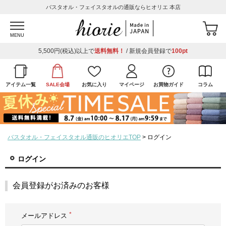
バスタオル・フェイスタオルの通販ならヒオリエ 本店
MENU
5,500円(税込)以上で
送料無料！
/ 新規会員登録で
100pt
アイテム一覧
SALE会場
お気に入り
マイページ
お買物ガイド
コラム
バスタオル・フェイスタオル通販のヒオリエTOP
ログイン
ログイン
会員登録がお済みのお客様
メールアドレス
(必