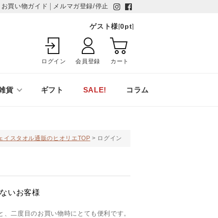
お買い物ガイド
メルマガ登録/停止
ゲスト様
[
0
pt
]
ログイン
会員登録
カート
雑貨
ギフト
SALE!
コラム
ェイスタオル通販のヒオリエTOP
ログイン
ないお客様
と、二度目のお買い物時にとても便利です。