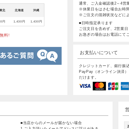
通常、ご入金確認後2～4営
※休業日をはさむ場合お時
東北
北海道
沖縄
※ご注文の混雑状況などに
80円
1,430円
1,430円
■日時指定承ります
ご注文日を含めず、2営業日
お急ぎの場合はお電話にて
無料!
お支払いについて
クレジットカード、銀行振
PayPay（オンライン決済）
だけます。
■当店からのメールが届かない場合
1.ご入力頂いたメールアドレスに誤りがある。