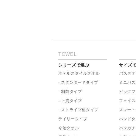
TOWEL
シリーズで選ぶ
サイズ
ホテルスタイルタオル
バスタオ
- スタンダードタイプ
ミニバス
- 制菌タイプ
ビッグフ
- 上質タイプ
フェイス
- ストライプ柄タイプ
スマート
デイリータイプ
ハンドタ
今治タオル
ハンカチ