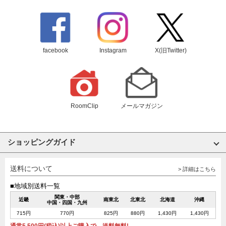
facebook
Instagram
X(旧Twitter)
RoomClip
メールマガジン
ショッピングガイド
送料について
> 詳細はこちら
■地域別送料一覧
関東・中部
近畿
南東北
北東北
北海道
沖縄
中国・四国・九州
715円
770円
825円
880円
1,430円
1,430円