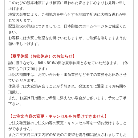
このたびの熊本地震により被害に遭われた皆さまに心よりお見舞い申し
上げます。
地震の影響により、九州地方を中心とする地域で配送に大幅な遅れが生
じております。
配送状況の詳細につきましては、日本郵便のホームページをご確認くだ
さい。
お客様には大変ご迷惑をお掛けいたしますが、ご理解を賜りますようお
願い申し上げます。
【夏季休業（お盆休み）のお知らせ】
誠に勝手ながら、8/8～8/16の間は夏季休業とさせていただきます。（休
業中もご注文頂けます）
上記の期間中は、お問い合わせ・出荷業務など全ての業務をお休みさせ
ていただきます。
休業明けは大変混み合うことが予想され、発送までに通常よりお時間を
頂戴し、
また、お届け日指定のご希望に添えない場合がございます。予めご了承
下さい。
【ご注文内容の変更・キャンセルをお受けできません】
ご注文確定後のご注文内容の変更・キャンセル等を一切お受けすること
ができません。
またご注文時に注文内容の変更のご要望を備考欄に記入されましてもお