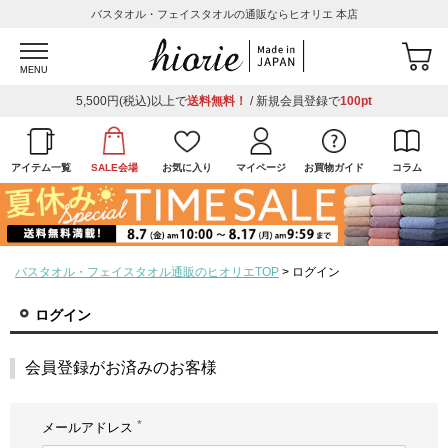
バスタオル・フェイスタオルの通販ならヒオリエ 本店
MENU
5,500円(税込)以上で
送料無料！
/ 新規会員登録で
100pt
アイテム一覧
SALE会場
お気に入り
マイページ
お買物ガイド
コラム
バスタオル・フェイスタオル通販のヒオリエTOP
ログイン
ログイン
会員登録がお済みのお客様
メールアドレス
(必