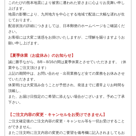
このたびの熊本地震により被害に遭われた皆さまに心よりお見舞い申し
上げます。
地震の影響により、九州地方を中心とする地域で配送に大幅な遅れが生
じております。
配送状況の詳細につきましては、日本郵便のホームページをご確認くだ
さい。
お客様には大変ご迷惑をお掛けいたしますが、ご理解を賜りますようお
願い申し上げます。
【夏季休業（お盆休み）のお知らせ】
誠に勝手ながら、8/8～8/16の間は夏季休業とさせていただきます。（休
業中もご注文頂けます）
上記の期間中は、お問い合わせ・出荷業務など全ての業務をお休みさせ
ていただきます。
休業明けは大変混み合うことが予想され、発送までに通常よりお時間を
頂戴し、
また、お届け日指定のご希望に添えない場合がございます。予めご了承
下さい。
【ご注文内容の変更・キャンセルをお受けできません】
ご注文確定後のご注文内容の変更・キャンセル等を一切お受けすること
ができません。
またご注文時に注文内容の変更のご要望を備考欄に記入されましてもお