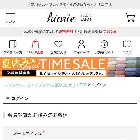
バスタオル・フェイスタオルの通販ならヒオリエ 本店
MENU
5,500円(税込)以上で
送料無料！
/ 新規会員登録で
100pt
アイテム一覧
SALE会場
お気に入り
マイページ
お買物ガイド
コラム
バスタオル・フェイスタオル通販のヒオリエTOP
ログイン
ログイン
会員登録がお済みのお客様
メールアドレス
(必