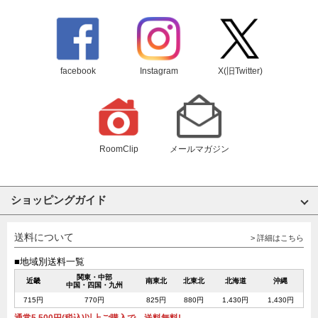
facebook
Instagram
X(旧Twitter)
RoomClip
メールマガジン
ショッピングガイド
送料について
> 詳細はこちら
■地域別送料一覧
関東・中部
近畿
南東北
北東北
北海道
沖縄
中国・四国・九州
715円
770円
825円
880円
1,430円
1,430円