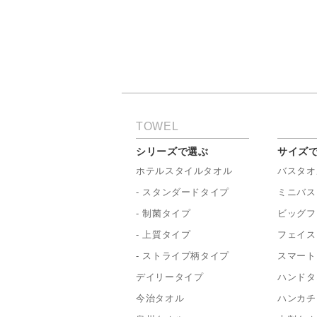
TOWEL
シリーズで選ぶ
サイズ
ホテルスタイルタオル
バスタオ
- スタンダードタイプ
ミニバス
- 制菌タイプ
ビッグフ
- 上質タイプ
フェイス
- ストライプ柄タイプ
スマート
デイリータイプ
ハンドタ
今治タオル
ハンカチ