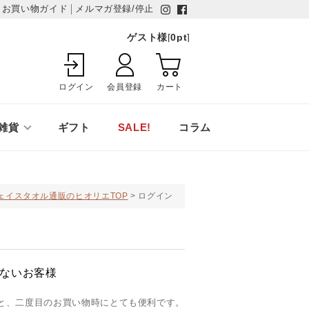
お買い物ガイド
メルマガ登録/停止
ゲスト様
[
0
pt
]
ログイン
会員登録
カート
雑貨
ギフト
SALE!
コラム
ェイスタオル通販のヒオリエTOP
ログイン
ないお客様
と、二度目のお買い物時にとても便利です。