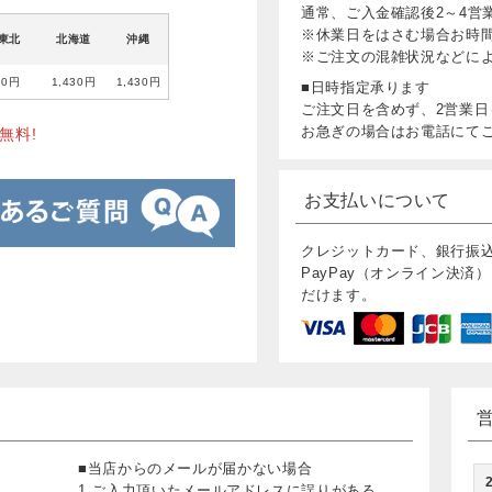
通常、ご入金確認後2～4営
※休業日をはさむ場合お時
東北
北海道
沖縄
※ご注文の混雑状況などに
80円
1,430円
1,430円
■日時指定承ります
ご注文日を含めず、2営業日
お急ぎの場合はお電話にて
無料!
お支払いについて
クレジットカード、銀行振
PayPay（オンライン決済）
だけます。
■当店からのメールが届かない場合
1.ご入力頂いたメールアドレスに誤りがある。