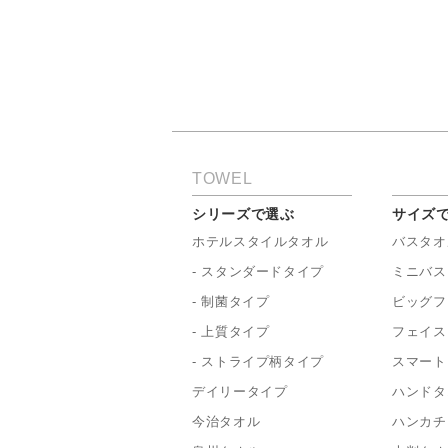
TOWEL
シリーズで選ぶ
サイズ
ホテルスタイルタオル
バスタオ
- スタンダードタイプ
ミニバス
- 制菌タイプ
ビッグフ
- 上質タイプ
フェイス
- ストライプ柄タイプ
スマート
デイリータイプ
ハンドタ
今治タオル
ハンカチ