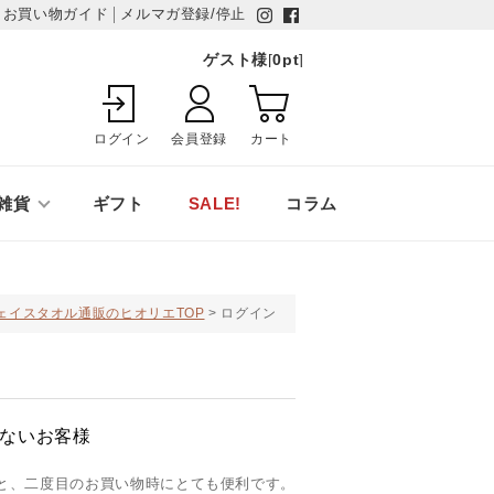
お買い物ガイド
メルマガ登録/停止
ゲスト様
[
0
pt
]
ログイン
会員登録
カート
雑貨
ギフト
SALE!
コラム
ェイスタオル通販のヒオリエTOP
ログイン
ないお客様
と、二度目のお買い物時にとても便利です。