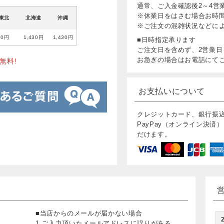
通常、ご入金確認後2～4営
※休業日をはさむ場合お時
東北
北海道
沖縄
※ご注文の混雑状況などに
80円
1,430円
1,430円
■日時指定承ります
ご注文日を含めず、2営業日
お急ぎの場合はお電話にて
無料!
お支払いについて
クレジットカード、銀行振
PayPay（オンライン決済）
だけます。
■当店からのメールが届かない場合
1.ご入力頂いたメールアドレスに誤りがある。