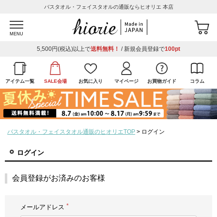
バスタオル・フェイスタオルの通販ならヒオリエ 本店
MENU
5,500円(税込)以上で
送料無料！
/ 新規会員登録で
100pt
アイテム一覧
SALE会場
お気に入り
マイページ
お買物ガイド
コラム
バスタオル・フェイスタオル通販のヒオリエTOP
ログイン
ログイン
会員登録がお済みのお客様
メールアドレス
(必