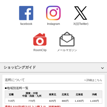
facebook
Instagram
X(旧Twitter)
RoomClip
メールマガジン
ショッピングガイド
送料について
> 詳細はこちら
■地域別送料一覧
関東・中部
近畿
南東北
北東北
北海道
沖縄
中国・四国・九州
715円
770円
825円
880円
1,430円
1,430円