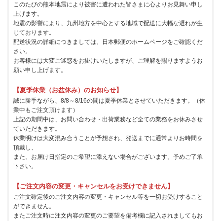
このたびの熊本地震により被害に遭われた皆さまに心よりお見舞い申し
上げます。
地震の影響により、九州地方を中心とする地域で配送に大幅な遅れが生
じております。
配送状況の詳細につきましては、日本郵便のホームページをご確認くだ
さい。
お客様には大変ご迷惑をお掛けいたしますが、ご理解を賜りますようお
願い申し上げます。
【夏季休業（お盆休み）のお知らせ】
誠に勝手ながら、8/8～8/16の間は夏季休業とさせていただきます。（休
業中もご注文頂けます）
上記の期間中は、お問い合わせ・出荷業務など全ての業務をお休みさせ
ていただきます。
休業明けは大変混み合うことが予想され、発送までに通常よりお時間を
頂戴し、
また、お届け日指定のご希望に添えない場合がございます。予めご了承
下さい。
【ご注文内容の変更・キャンセルをお受けできません】
ご注文確定後のご注文内容の変更・キャンセル等を一切お受けすること
ができません。
またご注文時に注文内容の変更のご要望を備考欄に記入されましてもお