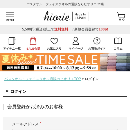
バスタオル・フェイスタオルの通販ならヒオリエ 本店
MENU
5,500円(税込)以上で
送料無料！
/ 新規会員登録で
100pt
アイテム一覧
SALE会場
お気に入り
マイページ
お買物ガイド
コラム
バスタオル・フェイスタオル通販のヒオリエTOP
ログイン
ログイン
会員登録がお済みのお客様
メールアドレス
(必