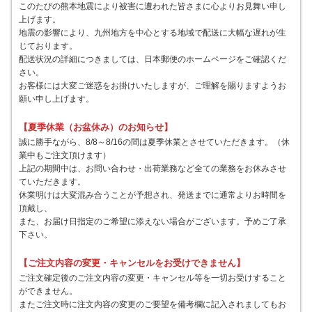
このたびの熊本地震により被害に遭われた皆さまに心よりお見舞い申し
上げます。
地震の影響により、九州地方を中心とする地域で配送に大幅な遅れが生
じております。
配送状況の詳細につきましては、日本郵便のホームページをご確認くだ
さい。
お客様には大変ご迷惑をお掛けいたしますが、ご理解を賜りますようお
願い申し上げます。
【夏季休業（お盆休み）のお知らせ】
誠に勝手ながら、8/8～8/16の間は夏季休業とさせていただきます。（休
業中もご注文頂けます）
上記の期間中は、お問い合わせ・出荷業務など全ての業務をお休みさせ
ていただきます。
休業明けは大変混み合うことが予想され、発送までに通常よりお時間を
頂戴し、
また、お届け日指定のご希望に添えない場合がございます。予めご了承
下さい。
【ご注文内容の変更・キャンセルをお受けできません】
ご注文確定後のご注文内容の変更・キャンセル等を一切お受けすること
ができません。
またご注文時に注文内容の変更のご要望を備考欄に記入されましてもお