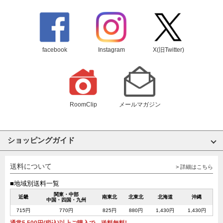
facebook
Instagram
X(旧Twitter)
RoomClip
メールマガジン
ショッピングガイド
送料について
> 詳細はこちら
■地域別送料一覧
関東・中部
近畿
南東北
北東北
北海道
沖縄
中国・四国・九州
715円
770円
825円
880円
1,430円
1,430円