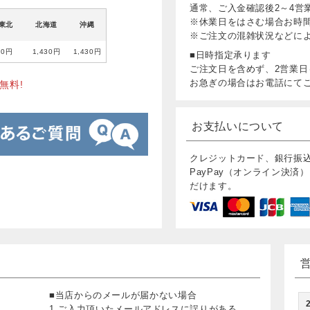
通常、ご入金確認後2～4営
※休業日をはさむ場合お時
東北
北海道
沖縄
※ご注文の混雑状況などに
80円
1,430円
1,430円
■日時指定承ります
ご注文日を含めず、2営業日
お急ぎの場合はお電話にて
無料!
お支払いについて
クレジットカード、銀行振
PayPay（オンライン決済）
だけます。
■当店からのメールが届かない場合
1.ご入力頂いたメールアドレスに誤りがある。