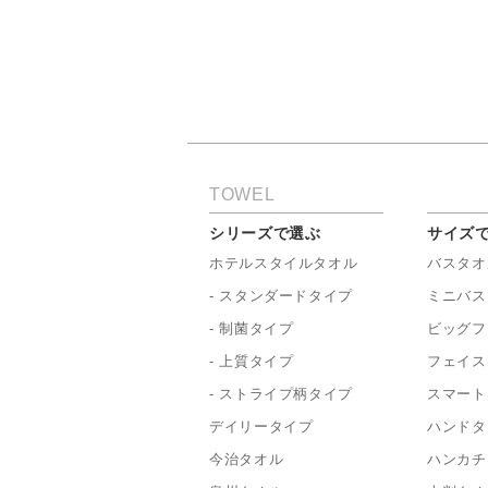
TOWEL
シリーズで選ぶ
サイズ
ホテルスタイルタオル
バスタオ
- スタンダードタイプ
ミニバス
- 制菌タイプ
ビッグフ
- 上質タイプ
フェイス
- ストライプ柄タイプ
スマート
デイリータイプ
ハンドタ
今治タオル
ハンカチ