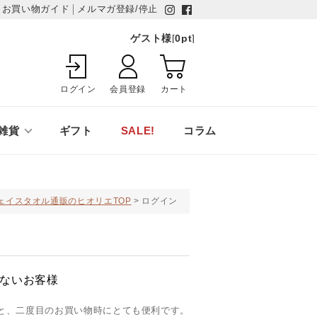
お買い物ガイド
メルマガ登録/停止
ゲスト様
[
0
pt
]
ログイン
会員登録
カート
雑貨
ギフト
SALE!
コラム
ェイスタオル通販のヒオリエTOP
ログイン
ないお客様
と、二度目のお買い物時にとても便利です。