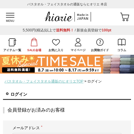
バスタオル・フェイスタオルの通販ならヒオリエ 本店
MENU
5,500円(税込)以上で
送料無料！
/ 新規会員登録で
100pt
アイテム一覧
SALE会場
お気に入り
マイページ
お買物ガイド
コラム
バスタオル・フェイスタオル通販のヒオリエTOP
ログイン
ログイン
会員登録がお済みのお客様
メールアドレス
(必