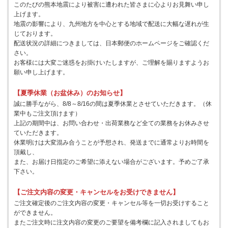
このたびの熊本地震により被害に遭われた皆さまに心よりお見舞い申し
上げます。
地震の影響により、九州地方を中心とする地域で配送に大幅な遅れが生
じております。
配送状況の詳細につきましては、日本郵便のホームページをご確認くだ
さい。
お客様には大変ご迷惑をお掛けいたしますが、ご理解を賜りますようお
願い申し上げます。
【夏季休業（お盆休み）のお知らせ】
誠に勝手ながら、8/8～8/16の間は夏季休業とさせていただきます。（休
業中もご注文頂けます）
上記の期間中は、お問い合わせ・出荷業務など全ての業務をお休みさせ
ていただきます。
休業明けは大変混み合うことが予想され、発送までに通常よりお時間を
頂戴し、
また、お届け日指定のご希望に添えない場合がございます。予めご了承
下さい。
【ご注文内容の変更・キャンセルをお受けできません】
ご注文確定後のご注文内容の変更・キャンセル等を一切お受けすること
ができません。
またご注文時に注文内容の変更のご要望を備考欄に記入されましてもお