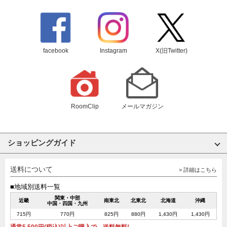
facebook
Instagram
X(旧Twitter)
RoomClip
メールマガジン
ショッピングガイド
送料について
> 詳細はこちら
■地域別送料一覧
関東・中部
近畿
南東北
北東北
北海道
沖縄
中国・四国・九州
715円
770円
825円
880円
1,430円
1,430円