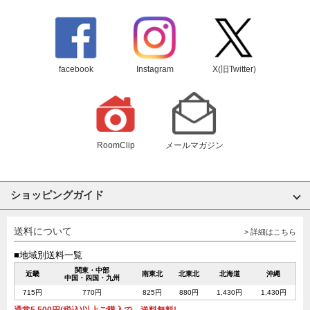
facebook
Instagram
X(旧Twitter)
RoomClip
メールマガジン
ショッピングガイド
送料について
> 詳細はこちら
■地域別送料一覧
関東・中部
近畿
南東北
北東北
北海道
沖縄
中国・四国・九州
715円
770円
825円
880円
1,430円
1,430円