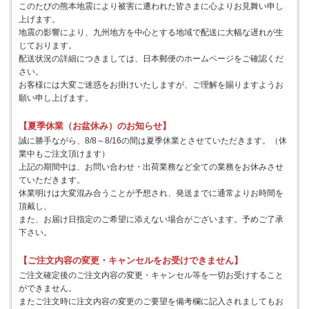
このたびの熊本地震により被害に遭われた皆さまに心よりお見舞い申し
上げます。
地震の影響により、九州地方を中心とする地域で配送に大幅な遅れが生
じております。
配送状況の詳細につきましては、日本郵便のホームページをご確認くだ
さい。
お客様には大変ご迷惑をお掛けいたしますが、ご理解を賜りますようお
願い申し上げます。
【夏季休業（お盆休み）のお知らせ】
誠に勝手ながら、8/8～8/16の間は夏季休業とさせていただきます。（休
業中もご注文頂けます）
上記の期間中は、お問い合わせ・出荷業務など全ての業務をお休みさせ
ていただきます。
休業明けは大変混み合うことが予想され、発送までに通常よりお時間を
頂戴し、
また、お届け日指定のご希望に添えない場合がございます。予めご了承
下さい。
【ご注文内容の変更・キャンセルをお受けできません】
ご注文確定後のご注文内容の変更・キャンセル等を一切お受けすること
ができません。
またご注文時に注文内容の変更のご要望を備考欄に記入されましてもお