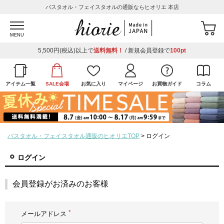
バスタオル・フェイスタオルの通販ならヒオリエ 本店
MENU
5,500円(税込)以上で
送料無料！
/ 新規会員登録で
100pt
アイテム一覧
SALE会場
お気に入り
マイページ
お買物ガイド
コラム
バスタオル・フェイスタオル通販のヒオリエTOP
ログイン
ログイン
会員登録がお済みのお客様
メールアドレス
(必