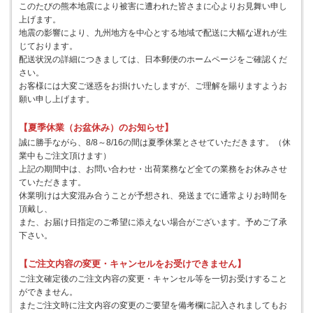
このたびの熊本地震により被害に遭われた皆さまに心よりお見舞い申し
上げます。
地震の影響により、九州地方を中心とする地域で配送に大幅な遅れが生
じております。
配送状況の詳細につきましては、日本郵便のホームページをご確認くだ
さい。
お客様には大変ご迷惑をお掛けいたしますが、ご理解を賜りますようお
願い申し上げます。
【夏季休業（お盆休み）のお知らせ】
誠に勝手ながら、8/8～8/16の間は夏季休業とさせていただきます。（休
業中もご注文頂けます）
上記の期間中は、お問い合わせ・出荷業務など全ての業務をお休みさせ
ていただきます。
休業明けは大変混み合うことが予想され、発送までに通常よりお時間を
頂戴し、
また、お届け日指定のご希望に添えない場合がございます。予めご了承
下さい。
【ご注文内容の変更・キャンセルをお受けできません】
ご注文確定後のご注文内容の変更・キャンセル等を一切お受けすること
ができません。
またご注文時に注文内容の変更のご要望を備考欄に記入されましてもお