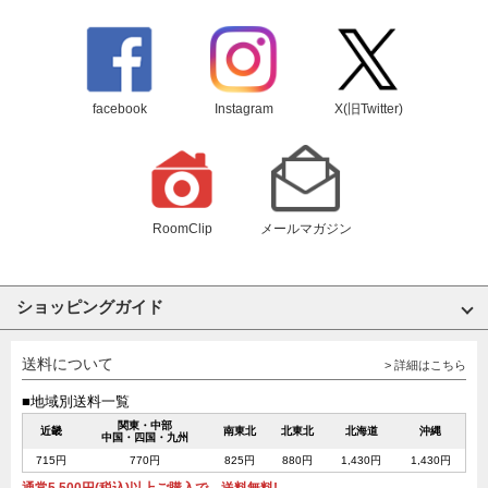
facebook
Instagram
X(旧Twitter)
RoomClip
メールマガジン
ショッピングガイド
送料について
> 詳細はこちら
■地域別送料一覧
関東・中部
近畿
南東北
北東北
北海道
沖縄
中国・四国・九州
715円
770円
825円
880円
1,430円
1,430円