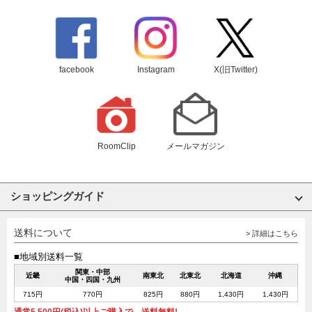
facebook
Instagram
X(旧Twitter)
RoomClip
メールマガジン
ショッピングガイド
送料について
> 詳細はこちら
■地域別送料一覧
関東・中部
近畿
南東北
北東北
北海道
沖縄
中国・四国・九州
715円
770円
825円
880円
1,430円
1,430円