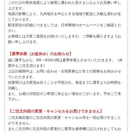
このたびの熊本地震により被害に遭われた皆さまに心よりお見舞い申し
上げます。
地震の影響により、九州地方を中心とする地域で配送に大幅な遅れが生
じております。
配送状況の詳細につきましては、日本郵便のホームページをご確認くだ
さい。
お客様には大変ご迷惑をお掛けいたしますが、ご理解を賜りますようお
願い申し上げます。
【夏季休業（お盆休み）のお知らせ】
誠に勝手ながら、8/8～8/16の間は夏季休業とさせていただきます。（休
業中もご注文頂けます）
上記の期間中は、お問い合わせ・出荷業務など全ての業務をお休みさせ
ていただきます。
休業明けは大変混み合うことが予想され、発送までに通常よりお時間を
頂戴し、
また、お届け日指定のご希望に添えない場合がございます。予めご了承
下さい。
【ご注文内容の変更・キャンセルをお受けできません】
ご注文確定後のご注文内容の変更・キャンセル等を一切お受けすること
ができません。
またご注文時に注文内容の変更のご要望を備考欄に記入されましてもお