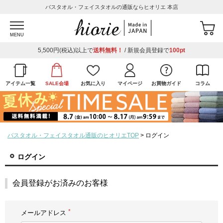
バスタオル・フェイスタオルの通販ならヒオリエ 本店
MENU
5,500円(税込)以上で
送料無料！
/ 新規会員登録で
100pt
アイテム一覧
SALE会場
お気に入り
マイページ
お買物ガイド
コラム
バスタオル・フェイスタオル通販のヒオリエTOP
ログイン
ログイン
会員登録がお済みのお客様
メールアドレス
(必