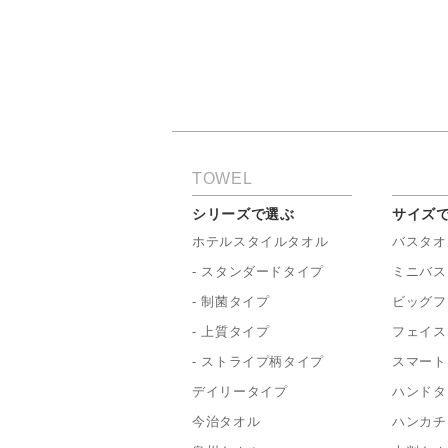
TOWEL
シリーズで選ぶ
サイズ
ホテルスタイルタオル
バスタオ
- スタンダードタイプ
ミニバス
- 制菌タイプ
ビッグフ
- 上質タイプ
フェイス
- ストライプ柄タイプ
スマート
デイリータイプ
ハンドタ
今治タオル
ハンカチ