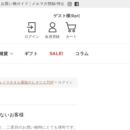
お買い物ガイド
メルマガ登録/停止
ゲスト様
[
0
pt
]
ログイン
会員登録
カート
雑貨
ギフト
SALE!
コラム
ェイスタオル通販のヒオリエTOP
ログイン
ないお客様
と、二度目のお買い物時にとても便利です。