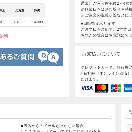
通常、ご入金確認後2～4営
※休業日をはさむ場合お時
東北
北海道
沖縄
※ご注文の混雑状況などに
80円
1,430円
1,430円
■日時指定承ります
ご注文日を含めず、2営業日
お急ぎの場合はお電話にて
無料!
お支払いについて
クレジットカード、銀行振
PayPay（オンライン決済）
だけます。
■当店からのメールが届かない場合
1.ご入力頂いたメールアドレスに誤りがある。