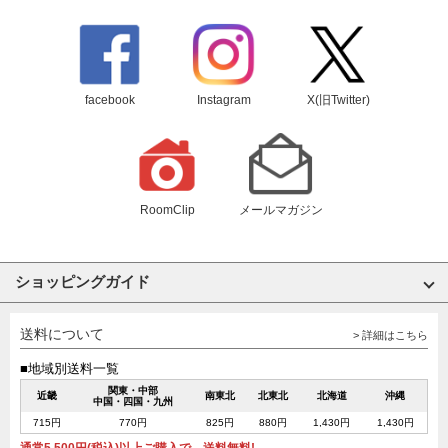
facebook
Instagram
X(旧Twitter)
RoomClip
メールマガジン
ショッピングガイド
送料について
> 詳細はこちら
■地域別送料一覧
関東・中部
近畿
南東北
北東北
北海道
沖縄
中国・四国・九州
715円
770円
825円
880円
1,430円
1,430円