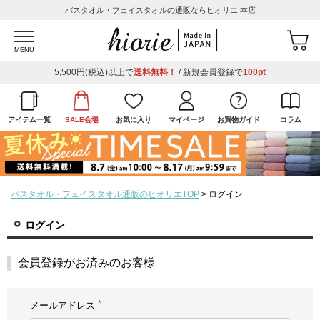
バスタオル・フェイスタオルの通販ならヒオリエ 本店
MENU
5,500円(税込)以上で
送料無料！
/ 新規会員登録で
100pt
アイテム一覧
SALE会場
お気に入り
マイページ
お買物ガイド
コラム
バスタオル・フェイスタオル通販のヒオリエTOP
ログイン
ログイン
会員登録がお済みのお客様
メールアドレス
(必