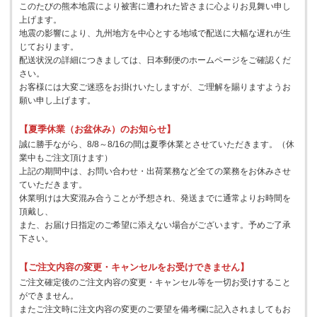
このたびの熊本地震により被害に遭われた皆さまに心よりお見舞い申し
上げます。
地震の影響により、九州地方を中心とする地域で配送に大幅な遅れが生
じております。
配送状況の詳細につきましては、日本郵便のホームページをご確認くだ
さい。
お客様には大変ご迷惑をお掛けいたしますが、ご理解を賜りますようお
願い申し上げます。
【夏季休業（お盆休み）のお知らせ】
誠に勝手ながら、8/8～8/16の間は夏季休業とさせていただきます。（休
業中もご注文頂けます）
上記の期間中は、お問い合わせ・出荷業務など全ての業務をお休みさせ
ていただきます。
休業明けは大変混み合うことが予想され、発送までに通常よりお時間を
頂戴し、
また、お届け日指定のご希望に添えない場合がございます。予めご了承
下さい。
【ご注文内容の変更・キャンセルをお受けできません】
ご注文確定後のご注文内容の変更・キャンセル等を一切お受けすること
ができません。
またご注文時に注文内容の変更のご要望を備考欄に記入されましてもお