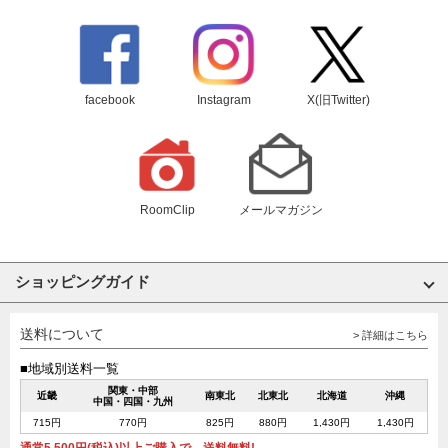
facebook
Instagram
X(旧Twitter)
RoomClip
メールマガジン
ショッピングガイド
送料について
> 詳細はこちら
■地域別送料一覧
関東・中部
近畿
南東北
北東北
北海道
沖縄
中国・四国・九州
715円
770円
825円
880円
1,430円
1,430円