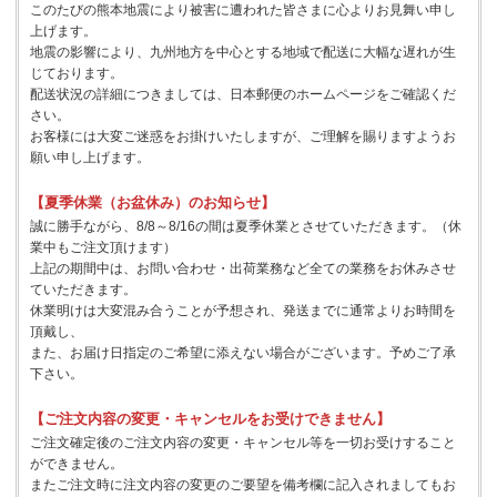
このたびの熊本地震により被害に遭われた皆さまに心よりお見舞い申し
上げます。
地震の影響により、九州地方を中心とする地域で配送に大幅な遅れが生
じております。
配送状況の詳細につきましては、日本郵便のホームページをご確認くだ
さい。
お客様には大変ご迷惑をお掛けいたしますが、ご理解を賜りますようお
願い申し上げます。
【夏季休業（お盆休み）のお知らせ】
誠に勝手ながら、8/8～8/16の間は夏季休業とさせていただきます。（休
業中もご注文頂けます）
上記の期間中は、お問い合わせ・出荷業務など全ての業務をお休みさせ
ていただきます。
休業明けは大変混み合うことが予想され、発送までに通常よりお時間を
頂戴し、
また、お届け日指定のご希望に添えない場合がございます。予めご了承
下さい。
【ご注文内容の変更・キャンセルをお受けできません】
ご注文確定後のご注文内容の変更・キャンセル等を一切お受けすること
ができません。
またご注文時に注文内容の変更のご要望を備考欄に記入されましてもお