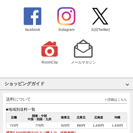
facebook
Instagram
X(旧Twitter)
RoomClip
メールマガジン
ショッピングガイド
送料について
> 詳細はこちら
■地域別送料一覧
関東・中部
近畿
南東北
北東北
北海道
沖縄
中国・四国・九州
715円
770円
825円
880円
1,430円
1,430円