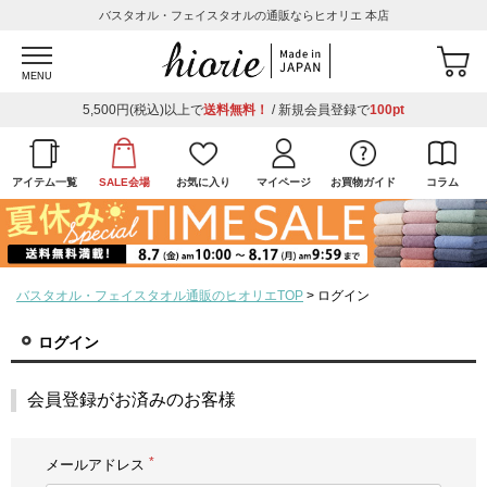
バスタオル・フェイスタオルの通販ならヒオリエ 本店
MENU
5,500円(税込)以上で
送料無料！
/ 新規会員登録で
100pt
アイテム一覧
SALE会場
お気に入り
マイページ
お買物ガイド
コラム
バスタオル・フェイスタオル通販のヒオリエTOP
ログイン
ログイン
会員登録がお済みのお客様
メールアドレス
(必