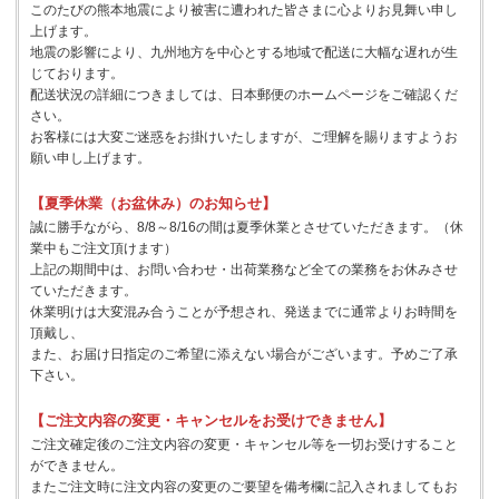
このたびの熊本地震により被害に遭われた皆さまに心よりお見舞い申し
上げます。
地震の影響により、九州地方を中心とする地域で配送に大幅な遅れが生
じております。
配送状況の詳細につきましては、日本郵便のホームページをご確認くだ
さい。
お客様には大変ご迷惑をお掛けいたしますが、ご理解を賜りますようお
願い申し上げます。
【夏季休業（お盆休み）のお知らせ】
誠に勝手ながら、8/8～8/16の間は夏季休業とさせていただきます。（休
業中もご注文頂けます）
上記の期間中は、お問い合わせ・出荷業務など全ての業務をお休みさせ
ていただきます。
休業明けは大変混み合うことが予想され、発送までに通常よりお時間を
頂戴し、
また、お届け日指定のご希望に添えない場合がございます。予めご了承
下さい。
【ご注文内容の変更・キャンセルをお受けできません】
ご注文確定後のご注文内容の変更・キャンセル等を一切お受けすること
ができません。
またご注文時に注文内容の変更のご要望を備考欄に記入されましてもお