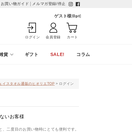
お買い物ガイド
メルマガ登録/停止
ゲスト様
[
0
pt
]
ログイン
会員登録
カート
雑貨
ギフト
SALE!
コラム
ェイスタオル通販のヒオリエTOP
ログイン
ないお客様
と、二度目のお買い物時にとても便利です。