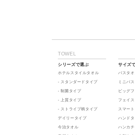
TOWEL
シリーズで選ぶ
サイズ
ホテルスタイルタオル
バスタオ
- スタンダードタイプ
ミニバス
- 制菌タイプ
ビッグフ
- 上質タイプ
フェイス
- ストライプ柄タイプ
スマート
デイリータイプ
ハンドタ
今治タオル
ハンカチ