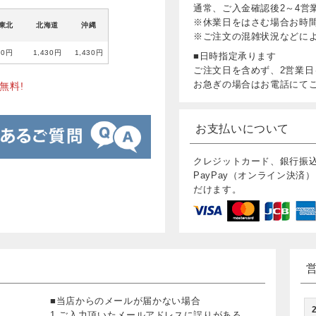
通常、ご入金確認後2～4営
※休業日をはさむ場合お時
東北
北海道
沖縄
※ご注文の混雑状況などに
80円
1,430円
1,430円
■日時指定承ります
ご注文日を含めず、2営業日
お急ぎの場合はお電話にて
無料!
お支払いについて
クレジットカード、銀行振
PayPay（オンライン決済）
だけます。
■当店からのメールが届かない場合
1.ご入力頂いたメールアドレスに誤りがある。