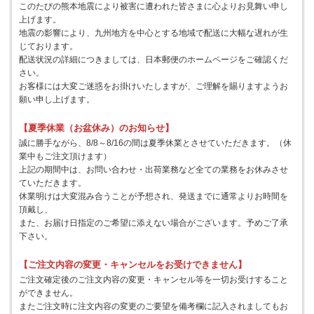
このたびの熊本地震により被害に遭われた皆さまに心よりお見舞い申し
上げます。
地震の影響により、九州地方を中心とする地域で配送に大幅な遅れが生
じております。
配送状況の詳細につきましては、日本郵便のホームページをご確認くだ
さい。
お客様には大変ご迷惑をお掛けいたしますが、ご理解を賜りますようお
願い申し上げます。
【夏季休業（お盆休み）のお知らせ】
誠に勝手ながら、8/8～8/16の間は夏季休業とさせていただきます。（休
業中もご注文頂けます）
上記の期間中は、お問い合わせ・出荷業務など全ての業務をお休みさせ
ていただきます。
休業明けは大変混み合うことが予想され、発送までに通常よりお時間を
頂戴し、
また、お届け日指定のご希望に添えない場合がございます。予めご了承
下さい。
【ご注文内容の変更・キャンセルをお受けできません】
ご注文確定後のご注文内容の変更・キャンセル等を一切お受けすること
ができません。
またご注文時に注文内容の変更のご要望を備考欄に記入されましてもお