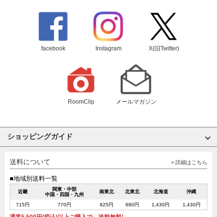
facebook
Instagram
X(旧Twitter)
RoomClip
メールマガジン
ショッピングガイド
送料について
> 詳細はこちら
■地域別送料一覧
関東・中部
近畿
南東北
北東北
北海道
沖縄
中国・四国・九州
715円
770円
825円
880円
1,430円
1,430円