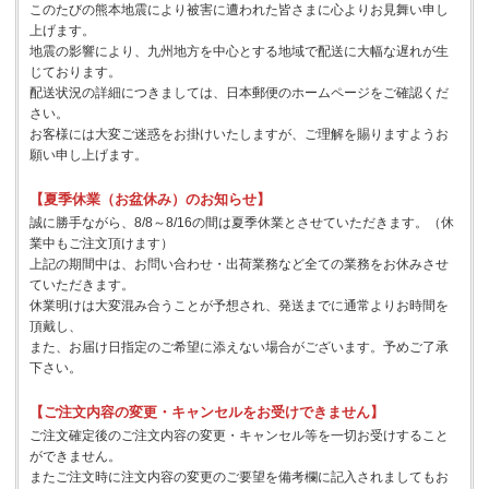
このたびの熊本地震により被害に遭われた皆さまに心よりお見舞い申し
上げます。
地震の影響により、九州地方を中心とする地域で配送に大幅な遅れが生
じております。
配送状況の詳細につきましては、日本郵便のホームページをご確認くだ
さい。
お客様には大変ご迷惑をお掛けいたしますが、ご理解を賜りますようお
願い申し上げます。
【夏季休業（お盆休み）のお知らせ】
誠に勝手ながら、8/8～8/16の間は夏季休業とさせていただきます。（休
業中もご注文頂けます）
上記の期間中は、お問い合わせ・出荷業務など全ての業務をお休みさせ
ていただきます。
休業明けは大変混み合うことが予想され、発送までに通常よりお時間を
頂戴し、
また、お届け日指定のご希望に添えない場合がございます。予めご了承
下さい。
【ご注文内容の変更・キャンセルをお受けできません】
ご注文確定後のご注文内容の変更・キャンセル等を一切お受けすること
ができません。
またご注文時に注文内容の変更のご要望を備考欄に記入されましてもお