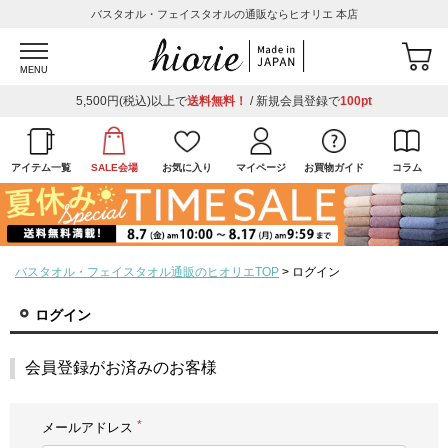
バスタオル・フェイスタオルの通販ならヒオリエ 本店
MENU
5,500円(税込)以上で
送料無料！
/ 新規会員登録で
100pt
アイテム一覧
SALE会場
お気に入り
マイページ
お買物ガイド
コラム
バスタオル・フェイスタオル通販のヒオリエTOP
ログイン
ログイン
会員登録がお済みのお客様
メールアドレス
(必