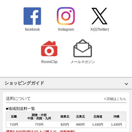
facebook
Instagram
X(旧Twitter)
RoomClip
メールマガジン
ショッピングガイド
送料について
> 詳細はこちら
■地域別送料一覧
関東・中部
近畿
南東北
北東北
北海道
沖縄
中国・四国・九州
715円
770円
825円
880円
1,430円
1,430円