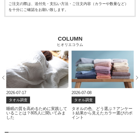
ご注文の際は、送付先・支払い方法・ご注文内容（カラーや数量など）
を十分にご確認をお願い致します。
COLUMN
ヒオリエコラム
026-07-17
2026-07-08
2026-0
タオル調査
タオル調査
タオ
睡眠の質を高めるために実践して
タオルの色、どう選ぶ？アンケー
一番欲
いることは？805人に聞いてみま
ト結果から見えたカラー選びのポ
ケート
した
イント
のタオ