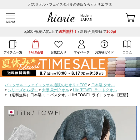
バスタオル・フェイスタオルの通販ならヒオリエ 本店
MENU
5,500円(税込)以上で
送料無料！
/ 新規会員登録で
100pt
アイテム一覧
SALE会場
お気に入り
マイページ
お買物ガイド
コラム
バスタオル・フェイスタオル通販のヒオリエTOP
日本製 タオル
シリーズから探す
大阪 泉州タオル
Lite!TOWEL ライトタオル
（送料無料）日本製 ミニバスタオル Lite! TOWEL ライトタオル 【圧縮】