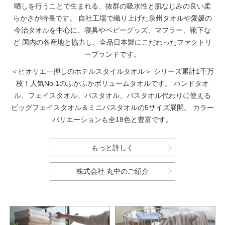
晒しを行うことで生まれる、抜群の吸水性と肌なじみの良い柔
らかさが特長です。
自社工場で織り上げた泉州タオルや愛媛の
今治タオルを中心に、寝具やベビーグッズ、マフラー、靴下な
ど
国内の各産地と協力し、全品日本製にこだわったファクトリ
ーブランドです。
＜ヒオリエ一押しのホテルスタイルタオル＞
シリーズ累計1千万
枚！人気No.1のふかふかボリュームタオルです。
ハンドタオ
ル、フェイスタオル、バスタオル、バスタオル代わりに使える
ビッグフェイスタオル＆ミニバスタオルの5サイズ展開。
カラー
バリエーションも全18色と豊富です。
もっと詳しく
株式会社 丸中のご紹介