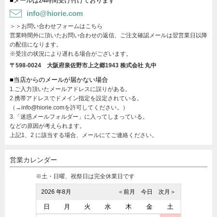
■メールは24時間受け付けております
info@hiorie.com
＞＞お問い合わせフォームはこちら
営業時間外に頂いたお問い合わせの返信、ご注文確認メールは翌営業日以降
の配信になります。
※受注の状況により遅れる場合がございます。
〒598-0024 大阪府泉佐野市上之郷1943
株式会社 丸中
■当店からのメールが届かない場合
1.ご入力頂いたメールアドレスに誤りがある。
2.携帯アドレスでドメイン指定を設定されている。
（→info@hiorie.comを許可してください。）
3.「迷惑メールフォルダー」に入ってしまっている。
などの原因が考えられます。
上記1、2 に該当する場合、メールにてご連絡ください。
営業カレンダー
※土・日曜、祝祭日は完全休業日です
2026 年8月
＜前月
今日
次月＞
日
月
火
水
木
金
土