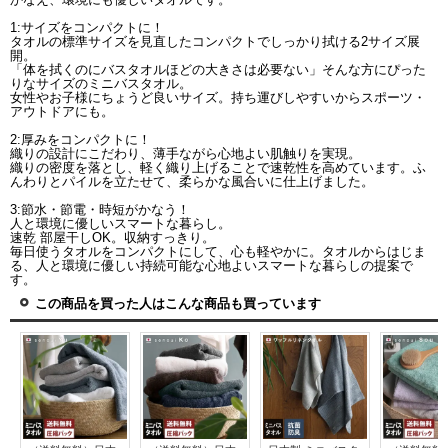
1:サイズをコンパクトに！
タオルの標準サイズを見直したコンパクトでしっかり拭ける2サイズ展
開。
「体を拭くのにバスタオルほどの大きさは必要ない」そんな方にぴった
りなサイズのミニバスタオル。
女性やお子様にちょうど良いサイズ。持ち運びしやすいからスポーツ・
アウトドアにも。
2:厚みをコンパクトに！
織りの設計にこだわり、薄手ながら心地よい肌触りを実現。
織りの密度を落とし、軽く織り上げることで速乾性を高めています。ふ
んわりとパイルを立たせて、柔らかな風合いに仕上げました。
3:節水・節電・時短がかなう！
人と環境に優しいスマートな暮らし。
速乾 部屋干しOK。収納すっきり。
毎日使うタオルをコンパクトにして、心も軽やかに。タオルからはじま
る、人と環境に優しい持続可能な心地よいスマートな暮らしの提案で
す。
この商品を買った人はこんな商品も買っています