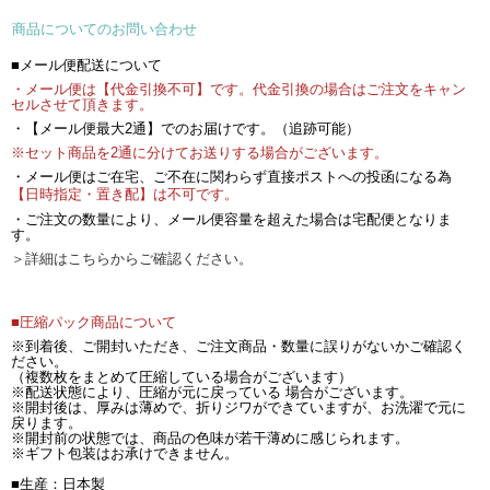
商品についてのお問い合わせ
■メール便配送について
・メール便は【代金引換不可】です。代金引換の場合はご注文をキャン
セルさせて頂きます。
・【メール便最大2通】でのお届けです。（追跡可能）
※セット商品を2通に分けてお送りする場合がございます。
・メール便はご在宅、ご不在に関わらず直接ポストへの投函になる為
【日時指定・置き配】は不可です。
・ご注文の数量により、メール便容量を超えた場合は宅配便となりま
す。
＞詳細はこちらからご確認ください。
■圧縮パック商品について
※到着後、ご開封いただき、ご注文商品・数量に誤りがないかご確認く
ださい。
（複数枚をまとめて圧縮している場合がございます）
※配送状態により、圧縮が元に戻っている 場合がございます。
※開封後は、厚みは薄めで、折りジワができていますが、お洗濯で元に
戻ります。
※開封前の状態では、商品の色味が若干薄めに感じられます。
※ギフト包装はお承けできません。
■生産：日本製