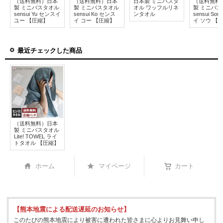
（送料無料）日本
（送料無料）日本
日本製 ミニバスタ
（送料無料
製 ミニバスタオル
製 ミニバスタオル
オル ワッフルリネ
製 ミニバ
sensui Yu センスイ
sensui Ko センス
ンタオル
sensui So
ユー 【圧縮】
イ コー 【圧縮】
イ ソウ 【
最近チェックした商品
（送料無料）日本
製 ミニバスタオル
Lite! TOWEL ライ
トタオル 【圧縮】
ホーム
マイページ
カート
【熊本地震による配送遅延のお知らせ】
このたびの熊本地震により被害に遭われた皆さまに心よりお見舞い申し