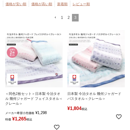
価格が安い順
価格が高い順
新着順
レビュー順
1
2
3
＜同色2枚セット＞日本製 今治タオ
日本製 今治タオル 幾何ジャガード
ル 幾何ジャガード フェイスタオル＜
バスタオル＜クレール＞
クレール＞
¥
1,804
税込
¥
1,298
メーカー希望小売価格
¥
1,265
特価
税込