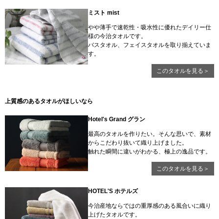
ミスト mist
やや薄手で速乾性・吸水性に優れたデイリー仕
様の今治タオルです。
バスタオル、フェイスタオルを取り揃えていま
す。
このタオルを見る＞
上質感のあるタオルがほしいなら
Hotel's Grand グラン
最高のタオルを作りたい。そんな思いで、素材
からこだわり抜いて織り上げました。
触れた瞬間に違いがわかる、極上の逸品です。
このタオルを見る＞
HOTEL'S ホテルズ
今治産地ならではの重厚感のある風合いに織り
上げたタオルです。