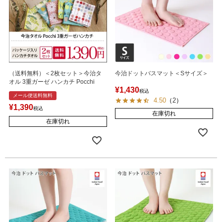
（送料無料）＜2枚セット＞今治タ
今治ドットバスマット＜Sサイズ＞
オル 3重ガーゼ ハンカチ Pocchi
¥
1,430
税込
メール便送料無料
4.50
（
2
）
¥
1,390
税込
在庫切れ
在庫切れ