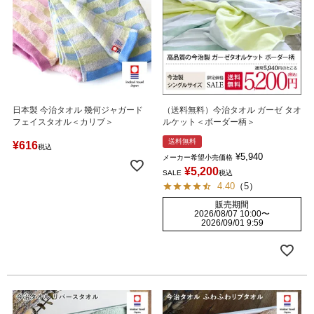
日本製 今治タオル 幾何ジャガード
（送料無料）今治タオル ガーゼ タオ
フェイスタオル＜カリブ＞
ルケット＜ボーダー柄＞
送料無料
¥
616
税込
¥
5,940
メーカー希望小売価格
¥
5,200
SALE
税込
4.40
（
5
）
販売期間
2026/08/07 10:00
〜
2026/09/01 9:59