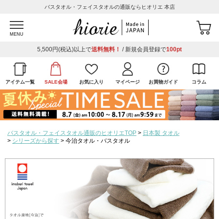
バスタオル・フェイスタオルの通販ならヒオリエ 本店
MENU
5,500円(税込)以上で
送料無料！
/ 新規会員登録で
100pt
アイテム一覧
SALE会場
お気に入り
マイページ
お買物ガイド
コラム
バスタオル・フェイスタオル通販のヒオリエTOP
日本製 タオル
シリーズから探す
今治タオル・バスタオル