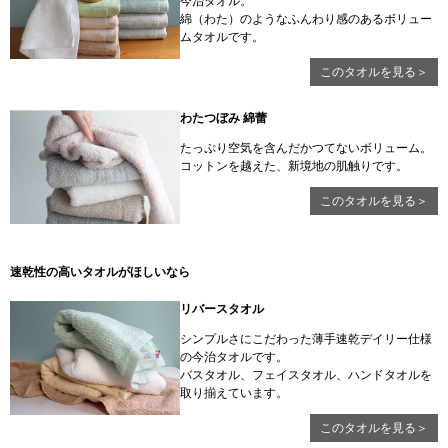
今治タオル。
綿（わた）のようなふんわり感のあるボリュー
ムタオルです。
このタオルを見る＞
わたつぼみ 綿蕾
たっぷり空気を含んだかつてないボリューム。
コットンを越えた、新境地の肌触りです。
このタオルを見る＞
速乾性の高いタオルがほしいなら
リバースタオル
シンプルさにこだわった薄手速乾デイリー仕様
の今治タオルです。
バスタオル、フェイスタオル、ハンドタオルを
取り揃えています。
このタオルを見る＞