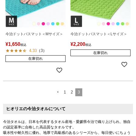
今治ドットバスマット＜Mサイズ＞
今治ドットバスマット＜Lサイズ＞
¥
1,650
¥
2,200
税込
税込
4.33
（
3
）
在庫切れ
在庫切れ
1
2
3
ヒオリエの今治タオルについて
今治タオルは、日本を代表するタオル産地・愛媛県今治で織り上げられ、独自
の認定基準に合格した高品質なタオルです。
吸水性や耐久性に優れ、地厚で高級感のあるシリーズから、毎日使いにちょう