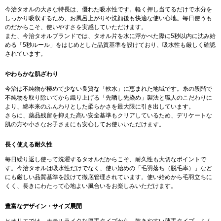
今治タオルの大きな特長は、優れた吸水性です。軽く押し当てるだけで水分を
しっかり吸収するため、お風呂上がりや洗顔後も快適な使い心地。毎日使うも
のだからこそ、使いやすさを実感していただけます。
また、今治タオルブランドでは、タオル片を水に浮かべた際に5秒以内に沈み始
める「5秒ルール」をはじめとした品質基準を設けており、吸水性も厳しく確認
されています。
やわらかな肌ざわり
今治は不純物が極めて少ない良質な「軟水」に恵まれた地域です。糸の段階で
不純物を取り除いてから織り上げる「先晒し先染め」製法と職人のこだわりに
より、綿本来のふんわりとした柔らかさを最大限に引き出しています。
さらに、薬品残留を抑えた高い安全基準もクリアしているため、デリケートな
肌の方や小さなお子さまにも安心してお使いいただけます。
長く使える耐久性
毎日繰り返し使って洗濯するタオルだからこそ、耐久性も大切なポイントで
す。今治タオルは吸水性だけでなく、使い始めの「毛羽落ち（脱毛率）」など
にも厳しい品質基準を設けて徹底管理されています。使い始めから毛羽立ちに
くく、長きにわたって心地よい風合いをお楽しみいただけます。
豊富なデザイン・サイズ展開
ヒオリエでは、ホテルライクな厚手タイプから、乾きやすい薄手タイプ、ふん