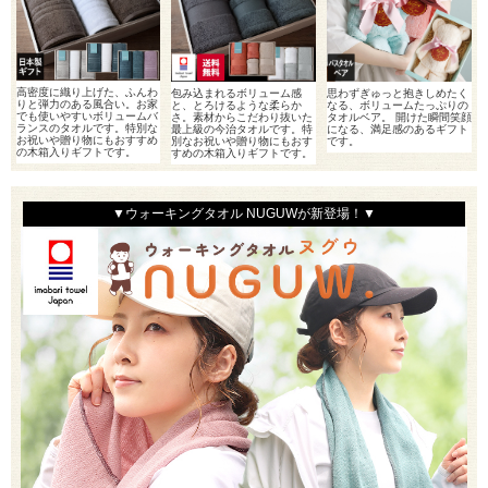
高密度に織り上げた、ふんわ
包み込まれるボリューム感
思わずぎゅっと抱きしめたく
りと弾力のある風合い。お家
と、とろけるような柔らか
なる、ボリュームたっぷりの
でも使いやすいボリュームバ
さ。素材からこだわり抜いた
タオルベア。 開けた瞬間笑顔
ランスのタオルです。特別な
最上級の今治タオルです。特
になる、満足感のあるギフト
お祝いや贈り物にもおすすめ
別なお祝いや贈り物にもおす
です。
の木箱入りギフトです。
すめの木箱入りギフトです。
▼ウォーキングタオル NUGUWが新登場！▼