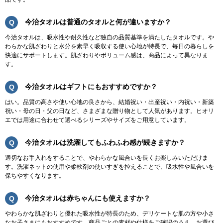
今治タオルは普通のタオルと何が違いますか？
今治タオルは、吸水性や耐久性など独自の品質基準を満たしたタオルです。や
わらかな肌ざわりと水分を素早く吸収する使い心地が特長で、毎日の暮らしを
快適にサポートします。肌ざわりやボリューム感は、商品によって異なりま
す。
今治タオルはギフトにもおすすめですか？
はい。品質の高さや使い心地の良さから、結婚祝い・出産祝い・内祝い・新築
祝い・母の日・父の日など、さまざまな贈り物として人気があります。ヒオリ
エでは用途に合わせて選べるシリーズやサイズをご用意しています。
今治タオルは洗濯してもふわふわ感が続きますか？
適切なお手入れをすることで、やわらかな風合いを長くお楽しみいただけま
す。洗濯ネットの使用や柔軟剤の使いすぎを控えることで、吸水性や風合いを
保ちやすくなります。
今治タオルは赤ちゃんにも使えますか？
やわらかな肌ざわりと優れた吸水性が特長のため、デリケートな肌の方や小さ
なお子さまにもおすすめです。商品ごとの素材や仕様をご確認のうえ、お選び