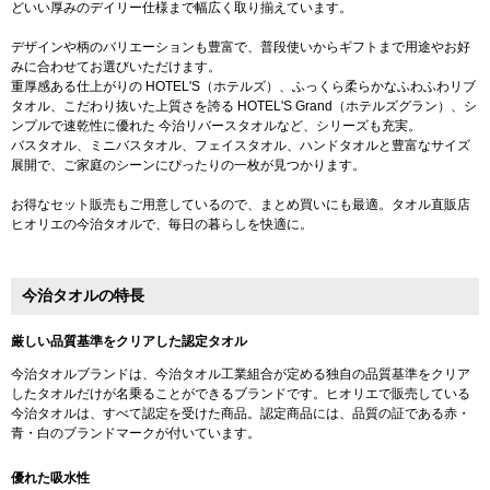
どいい厚みのデイリー仕様まで幅広く取り揃えています。
デザインや柄のバリエーションも豊富で、普段使いからギフトまで用途やお好
みに合わせてお選びいただけます。
重厚感ある仕上がりの HOTEL'S（ホテルズ）、ふっくら柔らかなふわふわリブ
タオル、こだわり抜いた上質さを誇る HOTEL'S Grand（ホテルズグラン）、シ
ンプルで速乾性に優れた 今治リバースタオルなど、シリーズも充実。
バスタオル、ミニバスタオル、フェイスタオル、ハンドタオルと豊富なサイズ
展開で、ご家庭のシーンにぴったりの一枚が見つかります。
お得なセット販売もご用意しているので、まとめ買いにも最適。タオル直販店
ヒオリエの今治タオルで、毎日の暮らしを快適に。
今治タオルの特長
厳しい品質基準をクリアした認定タオル
今治タオルブランドは、今治タオル工業組合が定める独自の品質基準をクリア
したタオルだけが名乗ることができるブランドです。ヒオリエで販売している
今治タオルは、すべて認定を受けた商品。認定商品には、品質の証である赤・
青・白のブランドマークが付いています。
優れた吸水性