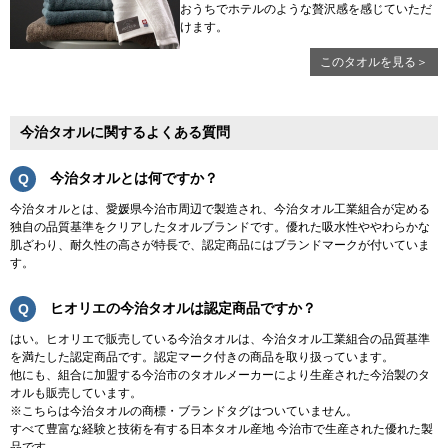
おうちでホテルのような贅沢感を感じていただ
けます。
このタオルを見る＞
今治タオルに関するよくある質問
今治タオルとは何ですか？
今治タオルとは、愛媛県今治市周辺で製造され、今治タオル工業組合が定める
独自の品質基準をクリアしたタオルブランドです。優れた吸水性ややわらかな
肌ざわり、耐久性の高さが特長で、認定商品にはブランドマークが付いていま
す。
ヒオリエの今治タオルは認定商品ですか？
はい。ヒオリエで販売している今治タオルは、今治タオル工業組合の品質基準
を満たした認定商品です。認定マーク付きの商品を取り扱っています。
他にも、組合に加盟する今治市のタオルメーカーにより生産された今治製のタ
オルも販売しています。
※こちらは今治タオルの商標・ブランドタグはついていません。
すべて豊富な経験と技術を有する日本タオル産地 今治市で生産された優れた製
品です。