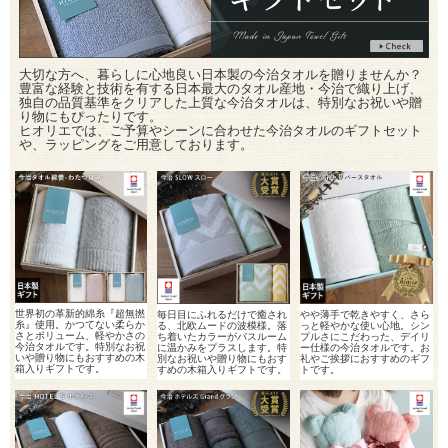
大切な方へ、暮らしに心地良い日本製の今治タオルを贈りませんか？
豊富な経験と技術を有する日本最大のタオル産地・今治で織り上げ、
独自の品質基準をクリアした上質な今治タオルは、特別なお祝いや贈
り物にもぴったりです。
ヒオリエでは、ご予算やシーンに合わせた今治タオルのギフトセット
や、ラッピングをご用意しております。
世界初の革新的綿糸『超無撚
毎日目にふれるだけで癒され
やや薄手で乾きやすく、さら
糸』使用。かつてない柔らか
る、北欧ムードの波模様。落
っと軽やかな使い心地。シン
さとボリューム、軽やかさの
ち着いたカラーがバスルーム
プルさにこだわった、デイリ
今治タオルです。特別なお祝
に温かみをプラスします。特
ー仕様の今治タオルです。お
いや贈り物にもおすすめの木
別なお祝いや贈り物にもおす
礼やご挨拶におすすめのギフ
箱入りギフトです。
すめの木箱入りギフトです。
トです。