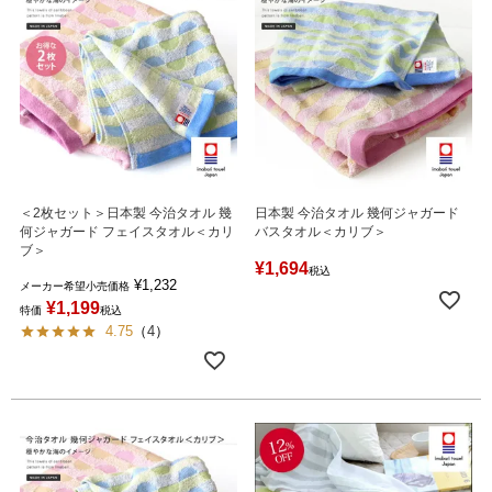
＜2枚セット＞日本製 今治タオル 幾
日本製 今治タオル 幾何ジャガード
何ジャガード フェイスタオル＜カリ
バスタオル＜カリブ＞
ブ＞
¥
1,694
税込
¥
1,232
メーカー希望小売価格
¥
1,199
特価
税込
4.75
（
4
）