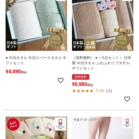
● 今治タオル 今治リバースタオル ギ
（送料無料） ● ＜5点セット＞ 日本
フトセット
製 今治タオル ふわふわリブタオル
ギフトセット
¥
4,490
税込
送料無料
¥
6,980
税込
5.00
（
1
）