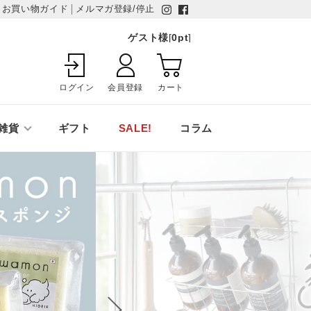
お買い物ガイド
メルマガ登録/停止
ゲスト様
[
0
pt
]
ログイン
会員登録
カート
雑貨
ギフト
SALE!
コラム