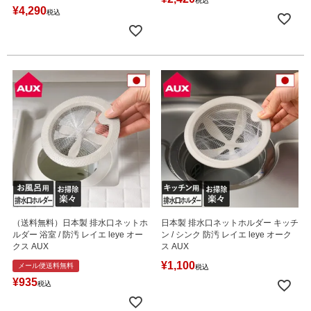
税込
¥
4,290
税込
（送料無料）日本製 排水口ネットホ
日本製 排水口ネットホルダー キッチ
ルダー 浴室 / 防汚 レイエ leye オー
ン / シンク 防汚 レイエ leye オーク
クス AUX
ス AUX
¥
1,100
メール便送料無料
税込
¥
935
税込