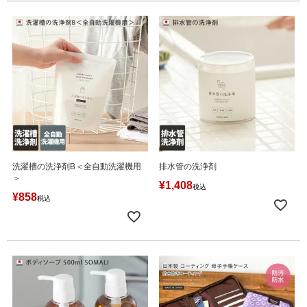
洗濯槽の洗浄剤B＜全自動洗濯機用
排水管の洗浄剤
＞
¥
1,408
税込
¥
858
税込