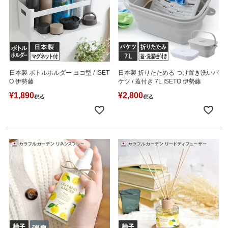
日本製 ボトルホルダー ヨコ型 / ISET
日本製 折りたためる つけ置き洗いバ
O 伊勢藤
ケツ / 蓋付き 7L ISETO 伊勢藤
¥
1,890
¥
2,800
税込
税込