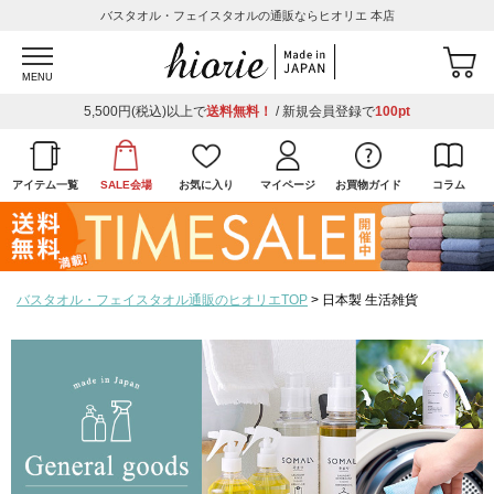
バスタオル・フェイスタオルの通販ならヒオリエ 本店
MENU
5,500円(税込)以上で
送料無料！
/ 新規会員登録で
100pt
アイテム一覧
SALE会場
お気に入り
マイページ
お買物ガイド
コラム
バスタオル・フェイスタオル通販のヒオリエTOP
日本製 生活雑貨