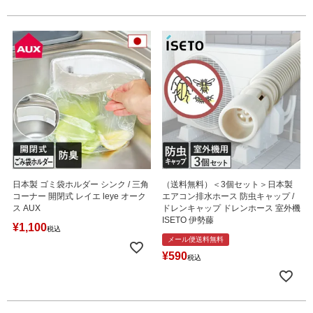
日本製 ゴミ袋ホルダー シンク / 三角
（送料無料）＜3個セット＞日本製
コーナー 開閉式 レイエ leye オーク
エアコン排水ホース 防虫キャップ /
ス AUX
ドレンキャップ ドレンホース 室外機
ISETO 伊勢藤
¥
1,100
税込
メール便送料無料
¥
590
税込