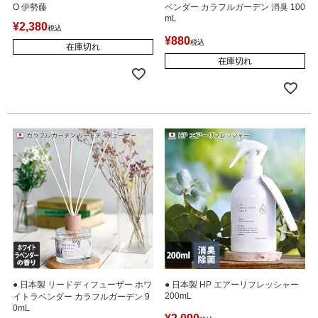
O 伊勢藤
ベンダー カラフルガーデン 消臭 100
mL
¥
2,380
税込
¥
880
税込
在庫切れ
在庫切れ
● 日本製 リードディフューザー ホワ
● 日本製 HP エアーリフレッシャー
200mL
イトラベンダー カラフルガーデン 9
0mL