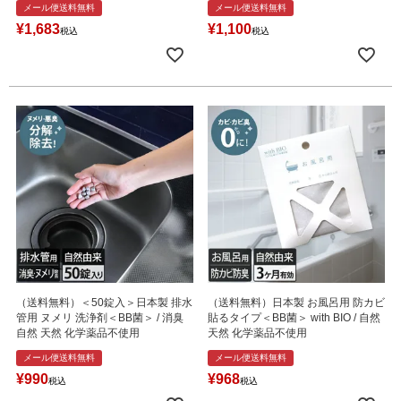
メール便送料無料
メール便送料無料
¥
1,683
¥
1,100
税込
税込
（送料無料）＜50錠入＞日本製 排水
（送料無料）日本製 お風呂用 防カビ
管用 ヌメリ 洗浄剤＜BB菌＞ / 消臭
貼るタイプ＜BB菌＞ with BIO / 自然
自然 天然 化学薬品不使用
天然 化学薬品不使用
メール便送料無料
メール便送料無料
¥
990
¥
968
税込
税込