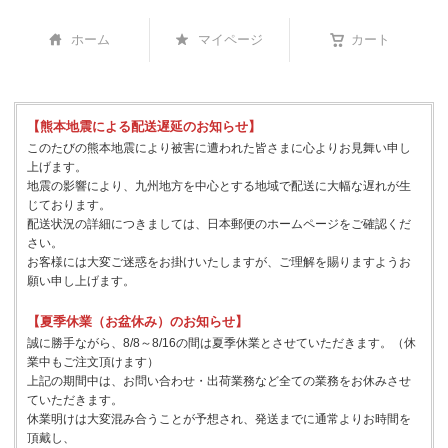
ホーム
マイページ
カート
【熊本地震による配送遅延のお知らせ】
このたびの熊本地震により被害に遭われた皆さまに心よりお見舞い申し
上げます。
地震の影響により、九州地方を中心とする地域で配送に大幅な遅れが生
じております。
配送状況の詳細につきましては、日本郵便のホームページをご確認くだ
さい。
お客様には大変ご迷惑をお掛けいたしますが、ご理解を賜りますようお
願い申し上げます。
【夏季休業（お盆休み）のお知らせ】
誠に勝手ながら、8/8～8/16の間は夏季休業とさせていただきます。（休
業中もご注文頂けます）
上記の期間中は、お問い合わせ・出荷業務など全ての業務をお休みさせ
ていただきます。
休業明けは大変混み合うことが予想され、発送までに通常よりお時間を
頂戴し、