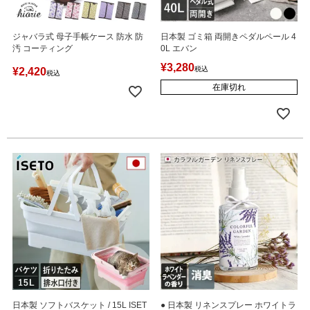
ジャバラ式 母子手帳ケース 防水 防
日本製 ゴミ箱 両開きペダルペール 4
汚 コーティング
0L エバン
¥
3,280
税込
¥
2,420
税込
在庫切れ
日本製 ソフトバスケット / 15L ISET
● 日本製 リネンスプレー ホワイトラ