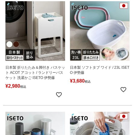
日本製 折りたたみ＆脚付き バスケッ
日本製 ソフトタブ ワイド / 23L ISET
ト ACOT アコット / ランドリーバス
O 伊勢藤
ケット 洗濯かご ISETO 伊勢藤
¥
3,680
税込
¥
2,980
税込