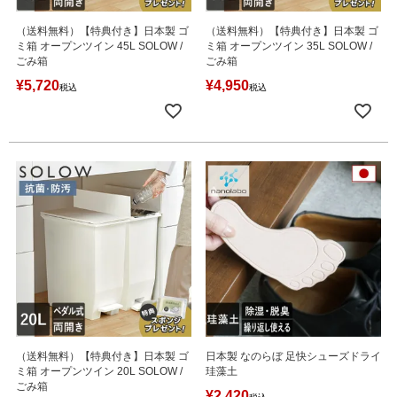
（送料無料）【特典付き】日本製 ゴ
（送料無料）【特典付き】日本製 ゴ
ミ箱 オープンツイン 45L SOLOW /
ミ箱 オープンツイン 35L SOLOW /
ごみ箱
ごみ箱
¥
5,720
¥
4,950
税込
税込
（送料無料）【特典付き】日本製 ゴ
日本製 なのらぼ 足快シューズドライ
ミ箱 オープンツイン 20L SOLOW /
珪藻土
ごみ箱
¥
2,420