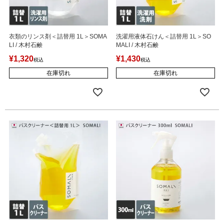
衣類のリンス剤＜詰替用 1L＞SOMA
洗濯用液体石けん＜詰替用 1L＞SO
LI / 木村石鹸
MALI / 木村石鹸
¥
1,320
¥
1,430
税込
税込
在庫切れ
在庫切れ