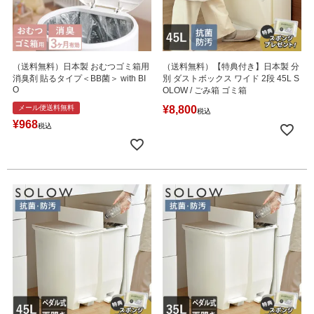
（送料無料）日本製 おむつゴミ箱用
（送料無料）【特典付き】日本製 分
消臭剤 貼るタイプ＜BB菌＞ with BI
別 ダストボックス ワイド 2段 45L S
O
OLOW / ごみ箱 ゴミ箱
メール便送料無料
¥
8,800
税込
¥
968
税込