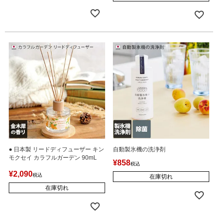
● 日本製 リードディフューザー キン
自動製氷機の洗浄剤
モクセイ カラフルガーデン 90mL
¥
858
税込
¥
2,090
税込
在庫切れ
在庫切れ