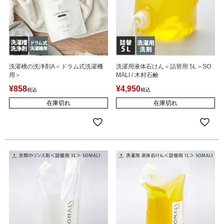
洗濯槽の洗浄剤A＜ドラム式洗濯機
洗濯用液体石けん＜詰替用 5L＞SO
用＞
MALI / 木村石鹸
¥
858
¥
4,950
税込
税込
在庫切れ
在庫切れ