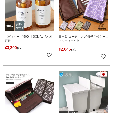
ボディソープ 500ml SOMALI / 木村
日本製 コーティング 母子手帳ケース
石鹸
アンティーク柄
¥
3,300
税込
¥
2,046
税込