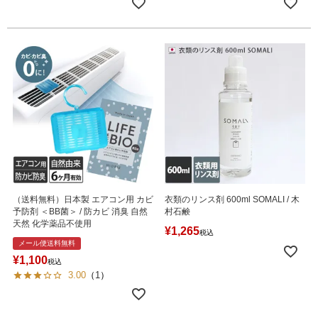
（送料無料）日本製 エアコン用 カビ
衣類のリンス剤 600ml SOMALI / 木
予防剤 ＜BB菌＞ / 防カビ 消臭 自然
村石鹸
天然 化学薬品不使用
¥
1,265
税込
メール便送料無料
¥
1,100
税込
3.00
（
1
）