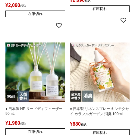
¥
2,090
税込
¥
2,090
税込
在庫切れ
在庫切れ
● 日本製 HP リードディフューザー
● 日本製 リネンスプレー キンモクセ
90mL
イ カラフルガーデン 消臭 100mL
¥
1,980
¥
880
税込
税込
在庫切れ
在庫切れ